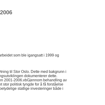
-2006
narbeidet som ble igangsatt i 1999 og
tning til Stor Oslo. Dette med bakgrunn i
gsutviklingen dokumenterer dette.
oden 2001-2006.vbGjennom behandling av
tor politisk tyngde for å få forståelse
betydelige statlige investeringer både i