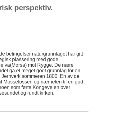
risk perspektiv.
 betingelser naturgrunnlaget har gitt
ategisk plassering med gode
sselva(Morsa) mot Rygge. De nære
ndet ga et meget godt grunnlag for en
ss Jernverk sommeren 1800. En av de
n til Mossefossen og nærheten til en god
 broen som førte Kongeveien over
sesundet og rundt kirken.