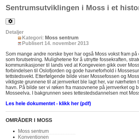
Sentrumsutviklingen i Moss i et histo
Detaljer
Kategori:
Moss sentrum
Publisert 14. november 2013
Som mange andre norske byer har også Moss vokst fram på de
som forutsetning. Mulighetene for å utnytte fossekraften, str
kommunikasjoner til lands ved at Kongeveien gikk over Mo
forbindelsen til Oslofjorden og gode havneforhold i Mossesu
tettstedsvekt. Etterfølgende bilde viser Mossefossen og Mo
viktigste grunnene til at jernverket ble lagt her, var nærhete
havn. På bilde ser vi røken fra masovnene på jernverket og
Mosseelva. I bakgrunnen sees tettestedsdannelsen mot Mos
Les hele dokumentet - klikk her (pdf)
OMRÅDER I MOSS
Moss sentrum
Konventionen