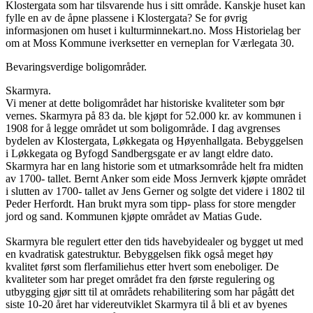
Klostergata som har tilsvarende hus i sitt område. Kanskje huset kan
fylle en av de åpne plassene i Klostergata? Se for øvrig
informasjonen om huset i kulturminnekart.no. Moss Historielag ber
om at Moss Kommune iverksetter en verneplan for Værlegata 30.
Bevaringsverdige boligområder.
Skarmyra.
Vi mener at dette boligområdet har historiske kvaliteter som bør
vernes. Skarmyra på 83 da. ble kjøpt for 52.000 kr. av kommunen i
1908 for å legge området ut som boligområde. I dag avgrenses
bydelen av Klostergata, Løkkegata og Høyenhallgata. Bebyggelsen
i Løkkegata og Byfogd Sandbergsgate er av langt eldre dato.
Skarmyra har en lang historie som et utmarksområde helt fra midten
av 1700- tallet. Bernt Anker som eide Moss Jernverk kjøpte området
i slutten av 1700- tallet av Jens Gerner og solgte det videre i 1802 til
Peder Herfordt. Han brukt myra som tipp- plass for store mengder
jord og sand. Kommunen kjøpte området av Matias Gude.
Skarmyra ble regulert etter den tids havebyidealer og bygget ut med
en kvadratisk gatestruktur. Bebyggelsen fikk også meget høy
kvalitet først som flerfamiliehus etter hvert som eneboliger. De
kvaliteter som har preget området fra den første regulering og
utbygging gjør sitt til at områdets rehabilitering som har pågått det
siste 10-20 året har videreutviklet Skarmyra til å bli et av byenes