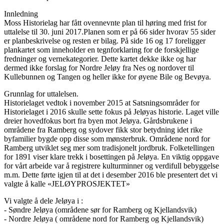
Innledning
Moss Historielag har fått ovennevnte plan til høring med frist for
uttalelse til 30. juni 2017.Planen som er på 66 sider hvorav 55 sider
er planbeskrivelse og resten er bilag. På side 16 og 17 foreligger
plankartet som inneholder en tegnforklaring for de forskjellige
fredninger og vernekategorier. Dette kartet dekke ikke og har
dermed ikke forslag for Nordre Jeløy fra Nes og nordover til
Kullebunnen og Tangen og heller ikke for øyene Bile og Bevøya.
Grunnlag for uttalelsen.
Historielaget vedtok i november 2015 at Satsningsområder for
Historielaget i 2016 skulle sette fokus på Jeløyas historie. Laget ville
dreier hovedfokus bort fra byen mot Jeløya. Gårdsbrukene i
områdene fra Ramberg og sydover fikk stor betydning idet rike
byfamilier bygde opp disse som mønsterbruk. Områdene nord for
Ramberg utviklet seg mer som tradisjonelt jordbruk. Folketellingen
for 1891 viser klare trekk i bosettingen på Jeløya. En viktig oppgave
for vårt arbeide var å registrere kulturminner og verdifull bebyggelse
m.m. Dette førte igjen til at det i desember 2016 ble presentert det vi
valgte å kalle «JELØYPROSJEKTET»
Vi valgte å dele Jeløya i :
- Søndre Jeløya (områdene sør for Ramberg og Kjellandsvik)
- Nordre Jeløya ( områdene nord for Ramberg og Kjellandsvik)