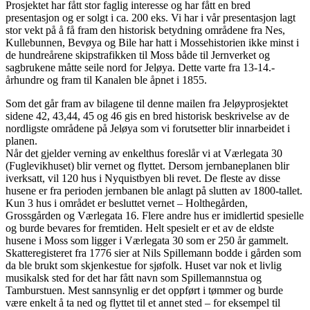
Prosjektet har fått stor faglig interesse og har fått en bred
presentasjon og er solgt i ca. 200 eks. Vi har i vår presentasjon lagt
stor vekt på å få fram den historisk betydning områdene fra Nes,
Kullebunnen, Bevøya og Bile har hatt i Mossehistorien ikke minst i
de hundreårene skipstrafikken til Moss både til Jernverket og
sagbrukene måtte seile nord for Jeløya. Dette varte fra 13-14.-
århundre og fram til Kanalen ble åpnet i 1855.
Som det går fram av bilagene til denne mailen fra Jeløyprosjektet
sidene 42, 43,44, 45 og 46 gis en bred historisk beskrivelse av de
nordligste områdene på Jeløya som vi forutsetter blir innarbeidet i
planen.
Når det gjelder verning av enkelthus foreslår vi at Værlegata 30
(Fuglevikhuset) blir vernet og flyttet. Dersom jernbaneplanen blir
iverksatt, vil 120 hus i Nyquistbyen bli revet. De fleste av disse
husene er fra perioden jernbanen ble anlagt på slutten av 1800-tallet.
Kun 3 hus i området er besluttet vernet – Holthegården,
Grossgården og Værlegata 16. Flere andre hus er imidlertid spesielle
og burde bevares for fremtiden. Helt spesielt er et av de eldste
husene i Moss som ligger i Værlegata 30 som er 250 år gammelt.
Skatteregisteret fra 1776 sier at Nils Spillemann bodde i gården som
da ble brukt som skjenkestue for sjøfolk. Huset var nok et livlig
musikalsk sted for det har fått navn som Spillemannstua og
Tamburstuen. Mest sannsynlig er det oppført i tømmer og burde
være enkelt å ta ned og flyttet til et annet sted – for eksempel til