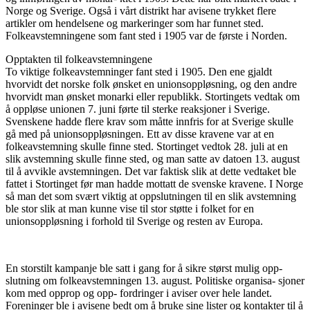
Norge og Sverige. Også i vårt distrikt har avisene trykket flere
artikler om hendelsene og markeringer som har funnet sted.
Folkeavstemningene som fant sted i 1905 var de første i Norden.
Opptakten til folkeavstemningene
To viktige folkeavstemninger fant sted i 1905. Den ene gjaldt
hvorvidt det norske folk ønsket en unionsoppløsning, og den andre
hvorvidt man ønsket monarki eller republikk. Stortingets vedtak om
å oppløse unionen 7. juni førte til sterke reaksjoner i Sverige.
Svenskene hadde flere krav som måtte innfris for at Sverige skulle
gå med på unionsoppløsningen. Ett av disse kravene var at en
folkeavstemning skulle finne sted. Stortinget vedtok 28. juli at en
slik avstemning skulle finne sted, og man satte av datoen 13. august
til å avvikle avstemningen. Det var faktisk slik at dette vedtaket ble
fattet i Stortinget før man hadde mottatt de svenske kravene. I Norge
så man det som svært viktig at oppslutningen til en slik avstemning
ble stor slik at man kunne vise til stor støtte i folket for en
unionsoppløsning i forhold til Sverige og resten av Europa.
En storstilt kampanje ble satt i gang for å sikre størst mulig opp-
slutning om folkeavstemningen 13. august. Politiske organisa- sjoner
kom med opprop og opp- fordringer i aviser over hele landet.
Foreninger ble i avisene bedt om å bruke sine lister og kontakter til å