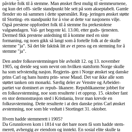
påvirke folk til å stemme. Man ønsket flest mulig til stemmeurnene,
og kun det offi- sielle standpunkt ble sett på som akseptabelt. Gamle
fiender sto nå sammen i dette spørsmålet. Reg- jeringen ønsket støtte
til Storting- ets standpunkt for å vise at dette var nasjonens vilje.
Også prestene oppfordret folk til å stemme fra prekestolene
valgsøndagen. Val- get begynte kl. 13.00, etter guds- tjenesten.
Dermed fikk prestene anledning til å komme med en siste
formaning, og noen gikk så langt som å fortelle folk at de skulle
stemme "ja". Så det ble faktisk litt av et press og en stemning for å
stemme "ja".
Den andre folkeavstemningen ble avholdt 12. og 13. november
1905, og dreide seg som nevnt om hvilken statsform Norge skulle
ha som selvstendig nasjon. Regjerin- gen i Norge ønsket seg danske
prins Carl og hans hustru prin- sesse Maud. Det var ikke alle som
støttet tanken om monarki. Særlig deler av Venstre og Arbeider-
partiet var dominert av repub- likanere. Republikanerne jobbet for
en folkeavstemning, noe som resulterte i et opprop. 15. oktober fant
en stor demonstrasjon sted i Kristiania, hvor man krevde en
folkeavstemning. Dette resulterte i at den danske prins Carl ønsket
avstemning, noe som ble vedtatt i Stortinget 31. oktober.
Hvem hadde stemmerett i 1905?
Da Grunnloven kom i 1814 var det bare noen få som hadde stem-
merett, avhengig av eiendom og inntekt. En sosial elite skulle ta