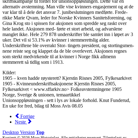
skriftskampanje til fordel for unionsoppløsningen. Dette var en
alternativ avstemning. Man ville vise kvinners engasjement og at de
var klar til å dele det ansvar 7. junibeslutningen medførte. Frede-
rikke Marie Qvam, leder for Norske Kvinners Sanitetsforening, og
Gina Krog sto i spissen for aksjonen som spredde seg raskt over
hele landet. Aksjonen med- førte et stort arbeid, og advarslene
manglet ikke. Hele 279 878 underskrifter ble samlet inn i løpet av 3
uker. Det vil si 53.1% av kvinner i stemmerettslig alder.
Underskriftene ble overrakt Stor- tingets president, og stortingsmen-
nene reiste seg og klappet da de ble overlevert. Aksjonen regnes
som sterkt medvirkende til at kvinner i Norge fikk allmenn
stemmerett så tidlig som i 1913.
Kilder:
1905 – kven hadde røysterett? Kjerstin Risnes 2005, Fylkesarkivet
1905 - Kvinneunderskriftsaksjonene Kjerstin Risnes 2005,
Fylkesarkivet < www.sffarkiv.no> Folkeavstemningene 1905
Norge, Sverige & unionen, temaartikkel
Unionsoppløsningen - sett i lys av lokale forhold. Knut Funderud,
En uke for fred, bilag til Moss Avis 08.05
Forrige
Neste
Desktop Version
Top
Kopirett © 2026 Moss Historielag. Alle rettigheter reservert. Tilrettelagt av