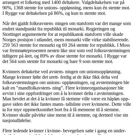
arrangert et folketog med 1400 deltakere. Valgdeltakelsen var på
90%, 1368 stemte for unions- oppløsning, mens kun én stemte mot.
I Rygge var deltakelsen på 86%, og kun to stemte mot.
Når det gjaldt folkeavstem- ningen om statsform var det mange som
endret standpunkt fra republikk til monarki. Regjeringen og
Stortinget argumenterte for at republikansk statsform ville skade
Norges posisjon i utlandet, mens monarki ville virke stabiliserende.
259 563 stemte for monarki og 69 264 stemte for republikk. I Moss
var fremmøteprosenten nesten like stor som ved folkeavstemningen
tidligere på året, og 89% av disse stemte for monarki. I Rygge var
det 564 som stemte for monarki og bare 9 som stemte mot.
Kvinners deltakelse ved avstem- ningen om unionsoppløsning.
Mange kvinner følte det urett- ferdig at de ikke fikk delta ved
folkeavstemningen om unions- oppløsningen, og avstemningen ble
kalt en "mandfolkavstem- ning". Flere kvinneorganisasjoner ble
avvist i sine oppfordringer om å la kvinner delta i avstemningen.
Man hevdet at det å la kvinner få stemme ville være en håpløs opp-
gave siden det ikke fantes mann- tallsliste over kvinnene. Dette ville
ta for mye oppmerksomhet bort fra å få mennene til å stemme.
Kvinner skulle påvirke sine menn til å stemme, og dermed vise sin
nasjonalfølelse.
Flere ledende kvinner i kvinne- bevegelsen satte i gang en under-