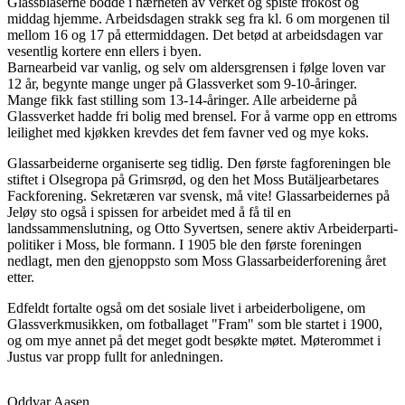
Glassblåserne bodde i nærheten av verket og spiste frokost og
middag hjemme. Arbeidsdagen strakk seg fra kl. 6 om morgenen til
mellom 16 og 17 på ettermiddagen. Det betød at arbeidsdagen var
vesentlig kortere enn ellers i byen.
Barnearbeid var vanlig, og selv om aldersgrensen i følge loven var
12 år, begynte mange unger på Glassverket som 9-10-åringer.
Mange fikk fast stilling som 13-14-åringer. Alle arbeiderne på
Glassverket hadde fri bolig med brensel. For å varme opp en ettroms
leilighet med kjøkken krevdes det fem favner ved og mye koks.
Glassarbeiderne organiserte seg tidlig. Den første fagforeningen ble
stiftet i Olsegropa på Grimsrød, og den het Moss Butäljearbetares
Fackforening. Sekretæren var svensk, må vite! Glassarbeidernes på
Jeløy sto også i spissen for arbeidet med å få til en
landssammenslutning, og Otto Syvertsen, senere aktiv Arbeiderparti-
politiker i Moss, ble formann. I 1905 ble den første foreningen
nedlagt, men den gjenoppsto som Moss Glassarbeiderforening året
etter.
Edfeldt fortalte også om det sosiale livet i arbeiderboligene, om
Glassverkmusikken, om fotballaget "Fram" som ble startet i 1900,
og om mye annet på det meget godt besøkte møtet. Møterommet i
Justus var propp fullt for anledningen.
Oddvar Aasen