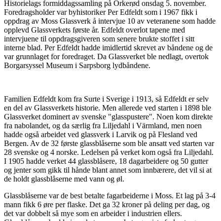
Historielags formiddagssamling på Orkerød onsdag 5. november.
Foredragsholder var byhistoriker Per Edfeldt som i 1967 fikk i
oppdrag av Moss Glassverk å intervjue 10 av veteranene som hadde
opplevd Glassverkets første år. Edfeldt overlot tapene med
intervjuene til oppdragsgiveren som senere brukte stoffet i sitt
interne blad. Per Edfeldt hadde imidlertid skrevet av båndene og de
var grunnlaget for foredraget. Da Glassverket ble nedlagt, overtok
Borgarsyssel Museum i Sarpsborg lydbåndene.
Familien Edfeldt kom fra Surte i Sverige i 1913, så Edfeldt er selv
en del av Glassverkets historie. Men allerede ved starten i 1898 ble
Glassverket dominert av svenske "glasspustere". Noen kom direkte
fra nabolandet, og da særlig fra Liljedahl i Värmland, men noen
hadde også arbeidet ved glassverk i Larvik og på Flesland ved
Bergen. Av de 32 første glassblåserne som ble ansatt ved starten var
28 svenske og 4 norske. Ledelsen på verket kom også fra Liljedahl.
I 1905 hadde verket 44 glassblåsere, 18 dagarbeidere og 50 gutter
og jenter som gikk til hånde blant annet som innbærere, det vil si at
de holdt glassblåserne med vann og øl.
Glassblåserne var de best betalte fagarbeiderne i Moss. Et lag på 3-4
mann fikk 6 øre per flaske. Det ga 32 kroner på deling per dag, og
det var dobbelt så mye som en arbeider i industrien ellers.