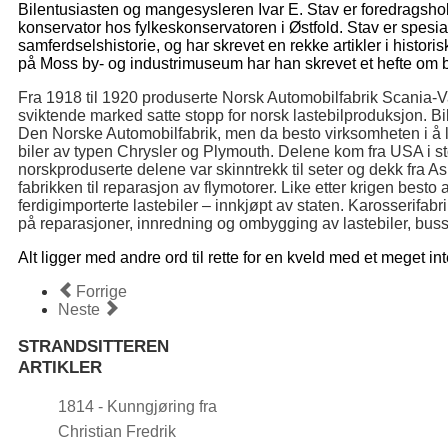
Bilentusiasten og mangesysleren Ivar E. Stav er foredragshol
konservator hos fylkeskonservatoren i Østfold. Stav er spesial
samferdselshistorie, og har skrevet en rekke artikler i histori
på Moss by- og industrimuseum har han skrevet et hefte om
Fra 1918 til 1920 produserte Norsk Automobilfabrik Scania-
sviktende marked satte stopp for norsk lastebilproduksjon. B
Den Norske Automobilfabrik, men da besto virksomheten i å la
biler av typen Chrysler og Plymouth. Delene kom fra USA i st
norskproduserte delene var skinntrekk til seter og dekk fra A
fabrikken til reparasjon av flymotorer. Like etter krigen besto a
ferdigimporterte lastebiler – innkjøpt av staten. Karosserifabr
på reparasjoner, innredning og ombygging av lastebiler, bus
Alt ligger med andre ord til rette for en kveld med et meget in
Forrige
Neste
STRANDSITTEREN
ARTIKLER
1814 - Kunngjøring fra
Christian Fredrik