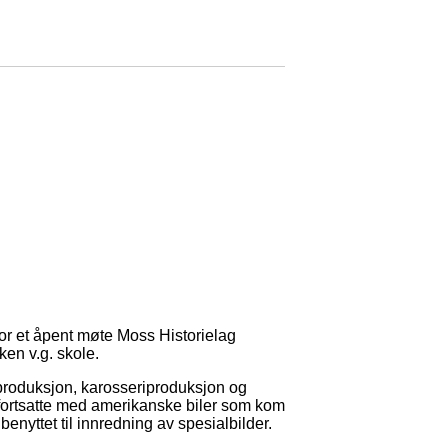
or et åpent møte Moss Historielag
ken v.g. skole.
ilproduksjon, karosseriproduksjon og
g fortsatte med amerikanske biler som kom
benyttet til innredning av spesialbilder.