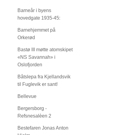
Barneår i byens
hovedgate 1935-45:
Barnehjemmet på
Orkerød
Bastø III møtte atomskipet
«NS Savannah» i
Oslofjorden
Båtslepa fra Kjellandsvik
til Fuglevik er sant!
Bellevue
Bergersborg -
Refsnesalèen 2
Bestefaren Jonas Anton