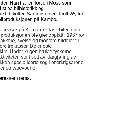
der. Han har en fortid i Moss som
ist på bilhistorikk og
ske tidskrifter. Sammen med Torill Wyller
 bilproduksjonen på Kambo.
Vabis A/S på Kambo 77 lastebiler, men
ilproduksjonen ble gjenopptatt i 1937 av
kkere, sveise og montere bildeler til
ore trekasser. De eneste
skim. Under krigen brukte tyskerne
ktiviteten stort sett av klargjøring av
ikken spesialiserte seg i etterkrigsårene
ser og varevogner.
teressent tema.