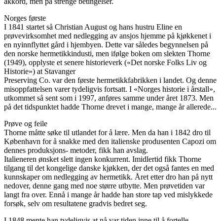
akkord, men på strenge betingelser.
Norges første
I 1841 startet så Christian August og hans hustru Eline en
prøvevirksomhet med nedlegging av ansjos hjemme på kjøkkenet i
en nyinnflyttet gård i hjembyen. Dette var således begynnelsen på
den norske hermetikkindusti, men ifølge boken om slekten Thorne
(1949), opplyste et senere historieverk («Det norske Folks Liv og
Historie») at Stavanger
Preserving Co. var den første hermetikkfabrikken i landet. Og denne
misoppfattelsen varer tydeligvis fortsatt. I «Norges historie i årstall»,
utkommet så sent som i 1997, anføres samme under året 1873. Men
på det tidspunktet hadde Thorne drevet i mange, mange år allerede...
Prøve og feile
Thorne måtte søke til utlandet for å lære. Men da han i 1842 dro til
København for å snakke med den italienske produsenten Capozi om
dennes produksjons- metoder, fikk han avslag.
Italieneren ønsket slett ingen konkurrent. Imidlertid fikk Thorne
tilgang til det kongelige danske kjøkken, der det også fantes en med
kunnskaper om nedlegging av hermetikk. Året etter dro han på nytt
nedover, denne gang med noe større utbytte. Men prøvetiden var
langt fra over. Ennå i mange år hadde han store tap ved mislykkede
forsøk, selv om resultatene gradvis bedret seg.
I 1848 mente han tydeligvis at nå var tiden inne til å fortelle