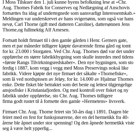
I Moss Tilskuer den 1. juli kunne byens befolkning lese at «Chr.
Aug. Thornes Fabrik for Conserves og Nedlægning af Anschovis
fortsættes fra idag af undertegnede som uansvarligt Interessentskab.»
Meldingen var underskrevet av hans svigersønn, som også var hans
nevø, Carl Thorne (gift med datteren Caroline), dattersønnen Jens
Thorne,og fullmektig Alf Arnesen.
Fortsatt holdt firmaet til i den gamle gården i Henr. Gerners gate,
men et par måneder tidligere kjøpte daværende firma gård og tomt
for kr. 23.000 i Storgaten. Ved Chr. Aug. Thornes død var det under
oppførelse en større fabrikkbygning som skulle innredes med tidens
«første Rangs Tilvirkningsredskaber». Den nye bygningen, som sto
ferdig i 1887, kom vegg i vegg med Moss Preservings nokså like
fabrikk. Videre kjøpte det nye firmaet det såkalte «Thornefiske»,
som lå ved nordspissen av Jeløy, for kr. 14.000 av Hjalmar Thornes
enke. Dette fisket ble betraktet som det beste og lettest tilgjengelige
ansjosfiske i Kristianiafjorden. Og med kontroll over fisket og ny
fabrikk under oppførelse, sto Chr. Aug. Thornes tidligere
firma godt rustet til å fortsette den gamle «Hermetens» livsverk.
Firmaet Chr. Aug. Thorne feiret sin 50-års dag i 1891. Dagen ble
feiret med en fest for funksjonærene, der en del hermetikk fra 40-
årene ble åpnet under stor spenning! Og den åpnede hermetikk viste
seg å være helt ypperlig...