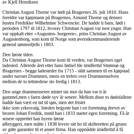
av Kjell Henriksen
Christian August Thorne var født på Bragernes 26. juli 1810. Hans
foreldre var kjøpmann på Bragernes, Amund Thorne og dennes
hustru Fredrikke Wilhelmine Schwencke. De hadde ti barn, født i
perioden 1797 til 1812, hvorav Christian August var nest yngst. Han
var oppkalt etter «Augusten- borgeren», prins Christian August av
Augustenborg, som kom til Norge som øverstkommanderende
general sønnenfjells i 1803.
Den første tiden
Da Christian August Thorne kom til verden, var Bragernes eget
ladested. Allerede året etter hans fødsel ble imidlertid Strømsø og
Bragernes - begge ladesteder fra 1715 - slått sammen til en kjøpstad
under navnet Drammen, mens en trebro over Drammenselven
mellom de to tettstedene sto ferdig i 1813.
Den unge drammenseren mistet sin mor da han var ti år
gammel,men s faren døde syv år senere. Mellom disse to dødsfallene
hadde han vært en tid til sjøs, men det fristet
ikke som yrkesvalg. Isteden begynte han i en forretning drevet av
broren Johan Fredrik, inntil han i 1833 startet egen forretning. Få år
senere opprettet han byens første
ølbryggeri, men måtte i 1838 levere sitt bo til skifteretten på grunn
av gitte garantier til et annet firma. Han oppnådde imidlertid å få