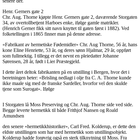
senere der.
Henr. Gerners gate 2
Chr. Aug. Thorne kjøpte Henr. Gerners gate 2, daværende Storgaten
34, av overtollbetjent Harboes enke, ifølge gamle matrikler.
(Henrich Gerner fikk sitt navn knyttet til gaten først i 1882). Ved
folketellingen i 1865 finner man på denne adresse.
«Fabrikant av hermetiske Fødemidler» Chr. Aug Thorne, 56 år, hans
kone Eline Henriette, 53 år, og deres sønn Hjalmar, 29 år, oppført
som fullmektig. I tillegg er det nevnt en pleiedatter Johanne
Sørensen, 28 år, født i Lier Præstegjeld.
I dette året deltok fabrikanten på en utstilling i Bergen, hvor det i
beretningen heter: «Brisling nedlagt i olje fra C. A. Thorne kunde
ikke maale sig med de franske Sardeller, hvorfor vel den skulde
tjene som Surogat». Ifølge
I Storgaten lå Moss Preserving og Chr. Aug. Thorne side ved side.
Begge leverte hermetikk til både Frithjof Nansen og Roald
Amundsen
den senere «hermetikkhistoriker», Carl Fred. Kolderup, er dette den
eldste utstillingen som har med hermetikk som utstillingsobjekt.
Kolderup hadde forøvrig også en sterk tilknytning til Moss. Fra