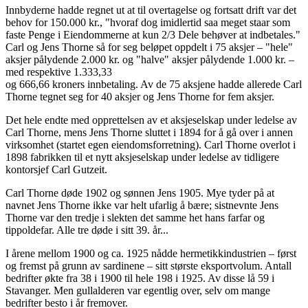
Innbyderne hadde regnet ut at til overtagelse og fortsatt drift var det
behov for 150.000 kr., "hvoraf dog imidlertid saa meget staar som
faste Penge i Eiendommerne at kun 2/3 Dele behøver at indbetales."
Carl og Jens Thorne så for seg beløpet oppdelt i 75 aksjer – "hele"
aksjer pålydende 2.000 kr. og "halve" aksjer pålydende 1.000 kr. –
med respektive 1.333,33
og 666,66 kroners innbetaling. Av de 75 aksjene hadde allerede Carl
Thorne tegnet seg for 40 aksjer og Jens Thorne for fem aksjer.
Det hele endte med opprettelsen av et aksjeselskap under ledelse av
Carl Thorne, mens Jens Thorne sluttet i 1894 for å gå over i annen
virksomhet (startet egen eiendomsforretning). Carl Thorne overlot i
1898 fabrikken til et nytt aksjeselskap under ledelse av tidligere
kontorsjef Carl Gutzeit.
Carl Thorne døde 1902 og sønnen Jens 1905. Mye tyder på at
navnet Jens Thorne ikke var helt ufarlig å bære; sistnevnte Jens
Thorne var den tredje i slekten det samme het hans farfar og
tippoldefar. Alle tre døde i sitt 39. år...
I årene mellom 1900 og ca. 1925 nådde hermetikkindustrien – først
og fremst på grunn av sardinene – sitt største eksportvolum. Antall
bedrifter økte fra 38 i 1900 til hele 198 i 1925. Av disse lå 59 i
Stavanger. Men gullalderen var egentlig over, selv om mange
bedrifter besto i år fremover.