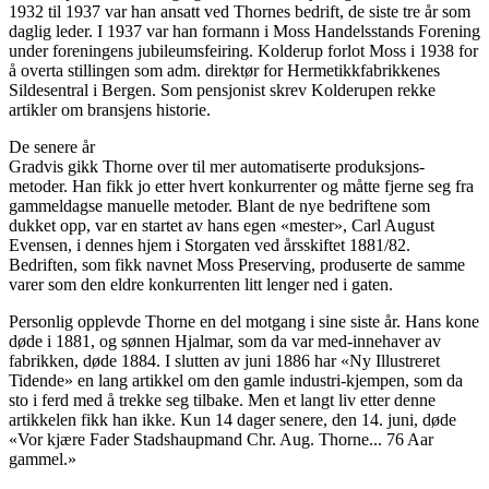
1932 til 1937 var han ansatt ved Thornes bedrift, de siste tre år som
daglig leder. I 1937 var han formann i Moss Handelsstands Forening
under foreningens jubileumsfeiring. Kolderup forlot Moss i 1938 for
å overta stillingen som adm. direktør for Hermetikkfabrikkenes
Sildesentral i Bergen. Som pensjonist skrev Kolderupen rekke
artikler om bransjens historie.
De senere år
Gradvis gikk Thorne over til mer automatiserte produksjons-
metoder. Han fikk jo etter hvert konkurrenter og måtte fjerne seg fra
gammeldagse manuelle metoder. Blant de nye bedriftene som
dukket opp, var en startet av hans egen «mester», Carl August
Evensen, i dennes hjem i Storgaten ved årsskiftet 1881/82.
Bedriften, som fikk navnet Moss Preserving, produserte de samme
varer som den eldre konkurrenten litt lenger ned i gaten.
Personlig opplevde Thorne en del motgang i sine siste år. Hans kone
døde i 1881, og sønnen Hjalmar, som da var med-innehaver av
fabrikken, døde 1884. I slutten av juni 1886 har «Ny Illustreret
Tidende» en lang artikkel om den gamle industri-kjempen, som da
sto i ferd med å trekke seg tilbake. Men et langt liv etter denne
artikkelen fikk han ikke. Kun 14 dager senere, den 14. juni, døde
«Vor kjære Fader Stadshaupmand Chr. Aug. Thorne... 76 Aar
gammel.»