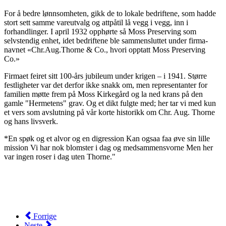
For å bedre lønnsomheten, gikk de to lokale bedriftene, som hadde
stort sett samme vareutvalg og attpåtil lå vegg i vegg, inn i
forhandlinger. I april 1932 opphørte så Moss Preserving som
selvstendig enhet, idet bedriftene ble sammensluttet under firma-
navnet «Chr.Aug.Thorne & Co., hvori opptatt Moss Preserving
Co.»
Firmaet feiret sitt 100-års jubileum under krigen – i 1941. Større
festligheter var det derfor ikke snakk om, men representanter for
familien møtte frem på Moss Kirkegård og la ned krans på den
gamle "Hermetens" grav. Og et dikt fulgte med; her tar vi med kun
et vers som avslutning på vår korte historikk om Chr. Aug. Thorne
og hans livsverk.
*En spøk og et alvor og en digression Kan ogsaa faa øve sin lille
mission Vi har nok blomster i dag og medsammensvorne Men her
var ingen roser i dag uten Thorne."
Forrige
Neste