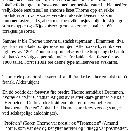
lokalbefolkningen at forsøkene med hermetiske varer hadde medført
vellykkede resultater.I en annonse listet Thorne opp en rekke
produkter som var «konserverede i lukkede Daaser», så som
hummer, østers, laks, alle sorter fuglevilt, ansjos i olje, forskjellige
sorter supper og «Kjødspiser», grønnsaker etc., totalt ca. 60
forskjellige sorter.
Samme år ble Thorne utnevnt til stadshauptmann i Drammen, dvs.
sjef for den lokale borgerbevæpningen. Alle norske byer fikk ved
kgl. res. av 1801 påbud om opprettelse av slike korps, og de hadde
sin kanskje viktigste periode under ufredstiden den første del av
1800-tallet. Først i 1881 ble denne type militærvesen avskaffet.
Thorne eksporterte sine varer bl. a. til Frankrike – her en prisliste på
fransk. Alder ukjent
En tid bodde der forøvrig fire brødre Thorne samtidig i Drammen,
hvorav da "vår" Christian August av relativt klare grunner ble kalt
"Hermeten". De tre andre brødrene fikk av folkevittigheten
tilnavnene "Poeten" (Johan Fr. Thorne som skrev vers og sanger
ved selskapelige anledninger),
"Profeten" (Søren Thorne var prost!) og "Trompeten" (Amund
Thorne, som var døv og benyttet hørerør og i tillegg var postmester).