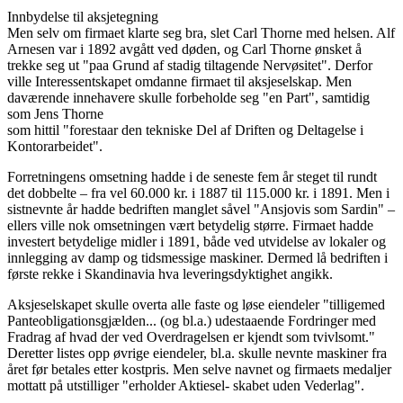
Innbydelse til aksjetegning
Men selv om firmaet klarte seg bra, slet Carl Thorne med helsen. Alf
Arnesen var i 1892 avgått ved døden, og Carl Thorne ønsket å
trekke seg ut "paa Grund af stadig tiltagende Nervøsitet". Derfor
ville Interessentskapet omdanne firmaet til aksjeselskap. Men
daværende innehavere skulle forbeholde seg "en Part", samtidig
som Jens Thorne
som hittil "forestaar den tekniske Del af Driften og Deltagelse i
Kontorarbeidet".
Forretningens omsetning hadde i de seneste fem år steget til rundt
det dobbelte – fra vel 60.000 kr. i 1887 til 115.000 kr. i 1891. Men i
sistnevnte år hadde bedriften manglet såvel "Ansjovis som Sardin" –
ellers ville nok omsetningen vært betydelig større. Firmaet hadde
investert betydelige midler i 1891, både ved utvidelse av lokaler og
innlegging av damp og tidsmessige maskiner. Dermed lå bedriften i
første rekke i Skandinavia hva leveringsdyktighet angikk.
Aksjeselskapet skulle overta alle faste og løse eiendeler "tilligemed
Panteobligationsgjælden... (og bl.a.) udestaaende Fordringer med
Fradrag af hvad der ved Overdragelsen er kjendt som tvivlsomt."
Deretter listes opp øvrige eiendeler, bl.a. skulle nevnte maskiner fra
året før betales etter kostpris. Men selve navnet og firmaets medaljer
mottatt på utstilliger "erholder Aktiesel- skabet uden Vederlag".