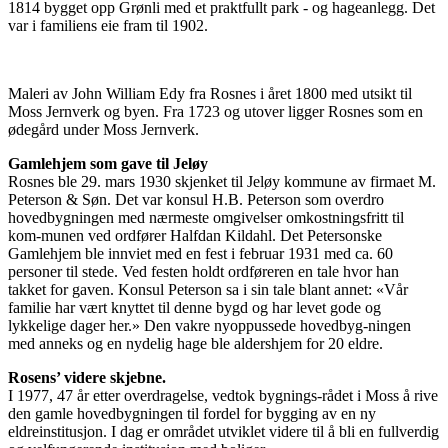
1814 bygget opp Grønli med et praktfullt park - og hageanlegg. Det
var i familiens eie fram til 1902.
Maleri av John William Edy fra Rosnes i året 1800 med utsikt til
Moss Jernverk og byen. Fra 1723 og utover ligger Rosnes som en
ødegård under Moss Jernverk.
Gamlehjem som gave til Jeløy
Rosnes ble 29. mars 1930 skjenket til Jeløy kommune av firmaet M.
Peterson & Søn. Det var konsul H.B. Peterson som overdro
hovedbygningen med nærmeste omgivelser omkostningsfritt til
kom-munen ved ordfører Halfdan Kildahl. Det Petersonske
Gamlehjem ble innviet med en fest i februar 1931 med ca. 60
personer til stede. Ved festen holdt ordføreren en tale hvor han
takket for gaven. Konsul Peterson sa i sin tale blant annet: «Vår
familie har vært knyttet til denne bygd og har levet gode og
lykkelige dager her.» Den vakre nyoppussede hovedbyg-ningen
med anneks og en nydelig hage ble aldershjem for 20 eldre.
Rosens’ videre skjebne.
I 1977, 47 år etter overdragelse, vedtok bygnings-rådet i Moss å rive
den gamle hovedbygningen til fordel for bygging av en ny
eldreinstitusjon. I dag er området utviklet videre til å bli en fullverdig