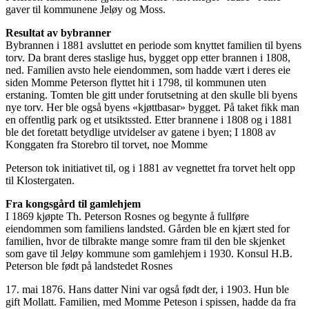
gaver til kommunene Jeløy og Moss.
Resultat av bybranner
Bybrannen i 1881 avsluttet en periode som knyttet familien til byens
torv. Da brant deres staslige hus, bygget opp etter brannen i 1808,
ned. Familien avsto hele eiendommen, som hadde vært i deres eie
siden Momme Peterson flyttet hit i 1798, til kommunen uten
erstaning. Tomten ble gitt under forutsetning at den skulle bli byens
nye torv. Her ble også byens «kjøttbasar» bygget. På taket fikk man
en offentlig park og et utsiktssted. Etter brannene i 1808 og i 1881
ble det foretatt betydlige utvidelser av gatene i byen; I 1808 av
Konggaten fra Storebro til torvet, noe Momme
Peterson tok initiativet til, og i 1881 av vegnettet fra torvet helt opp
til Klostergaten.
Fra kongsgård til gamlehjem
I 1869 kjøpte Th. Peterson Rosnes og begynte å fullføre
eiendommen som familiens landsted. Gården ble en kjært sted for
familien, hvor de tilbrakte mange somre fram til den ble skjenket
som gave til Jeløy kommune som gamlehjem i 1930. Konsul H.B.
Peterson ble født på landstedet Rosnes
17. mai 1876. Hans datter Nini var også født der, i 1903. Hun ble
gift Mollatt. Familien, med Momme Peteson i spissen, hadde da fra