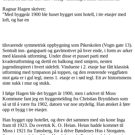
Ragnar Hagen skriver;
"Med byggeår 1900 ble huset bygget som hotell, i tre etasjer med
loft, og har en
tilsvarende symmetrisk oppbygning som Pikeskolen (Vogts gate 13).
Sentralt inn- gangsparti og gavlmotiver på hver ende, i form av arker
med klassisk utforming. Under disse et pusset parti med
kvaderutforming og dertil en balkong med smijern, nesten
jugendinspirert i hvert sidefelt. Vinduene i 2. etasje har fått klassisk
utforming med tympanon på toppen, og den resterende veggflaten
mot gata er i gul tegl, mens 1. etasje er i rød tegl. Ett av historismens
siste sukk i mur og stukk.
I følge Hagen ble det bygget år 1900, men i arkivet til Moss
Kommune fant jeg en byggemelding fra Christian Brynildsen som
så ut til å være fra 1902, datoen var noe utydelig. Han ønsket å føre
opp et bygg i tre etasjer.
Han bygget opp hotellet, og drev det sammen med sin kone Inga
fram til 1923. Da overtok K. O. Heian. Heian hadde kommet til
Moss i 1921 fra Tønsberg, for å drive Bøndenes Hus i Storgaten.