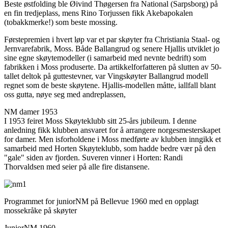
Beste østfolding ble Øivind Thøgersen fra National (Sarpsborg) på
en fin tredjeplass, mens Rino Torjussen fikk Akebapokalen
(tobakkmerke!) som beste mossing.
Førstepremien i hvert løp var et par skøyter fra Christiania Staal- og
Jernvarefabrik, Moss. Både Ballangrud og senere Hjallis utviklet jo
sine egne skøytemodeller (i samarbeid med nevnte bedrift) som
fabrikken i Moss produserte. Da artikkelforfatteren på slutten av 50-
tallet deltok på guttestevner, var Vingskøyter Ballangrud modell
regnet som de beste skøytene. Hjallis-modellen måtte, iallfall blant
oss gutta, nøye seg med andreplassen,
NM damer 1953
I 1953 feiret Moss Skøyteklubb sitt 25-års jubileum. I denne
anledning fikk klubben ansvaret for å arrangere norgesmesterskapet
for damer. Men isforholdene i Moss medførte av klubben inngikk et
samarbeid med Horten Skøyteklubb, som hadde bedre vær på den
"gale" siden av fjorden. Suveren vinner i Horten: Randi
Thorvaldsen med seier på alle fire distansene.
Programmet for juniorNM på Bellevue 1960 med en opplagt
mossekråke på skøyter
JuniorNM 1960