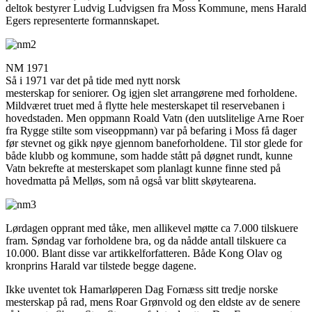
deltok bestyrer Ludvig Ludvigsen fra Moss Kommune, mens Harald
Egers representerte formannskapet.
NM 1971
Så i 1971 var det på tide med nytt norsk
mesterskap for seniorer. Og igjen slet arrangørene med forholdene.
Mildværet truet med å flytte hele mesterskapet til reservebanen i
hovedstaden. Men oppmann Roald Vatn (den uutslitelige Arne Roer
fra Rygge stilte som viseoppmann) var på befaring i Moss få dager
før stevnet og gikk nøye gjennom baneforholdene. Til stor glede for
både klubb og kommune, som hadde stått på døgnet rundt, kunne
Vatn bekrefte at mesterskapet som planlagt kunne finne sted på
hovedmatta på Melløs, som nå også var blitt skøytearena.
Lørdagen opprant med tåke, men allikevel møtte ca 7.000 tilskuere
fram. Søndag var forholdene bra, og da nådde antall tilskuere ca
10.000. Blant disse var artikkelforfatteren. Både Kong Olav og
kronprins Harald var tilstede begge dagene.
Ikke uventet tok Hamarløperen Dag Fornæss sitt tredje norske
mesterskap på rad, mens Roar Grønvold og den eldste av de senere