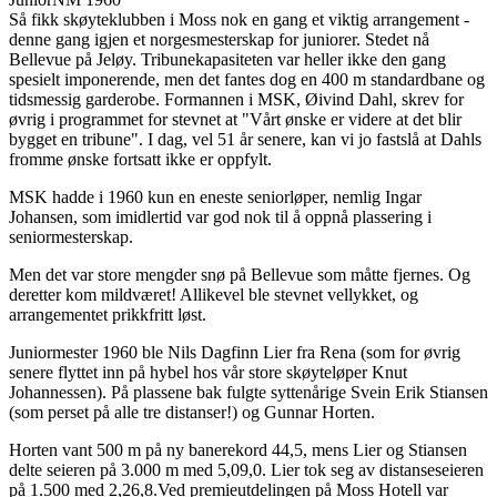
Så fikk skøyteklubben i Moss nok en gang et viktig arrangement -
denne gang igjen et norgesmesterskap for juniorer. Stedet nå
Bellevue på Jeløy. Tribunekapasiteten var heller ikke den gang
spesielt imponerende, men det fantes dog en 400 m standardbane og
tidsmessig garderobe. Formannen i MSK, Øivind Dahl, skrev for
øvrig i programmet for stevnet at "Vårt ønske er videre at det blir
bygget en tribune". I dag, vel 51 år senere, kan vi jo fastslå at Dahls
fromme ønske fortsatt ikke er oppfylt.
MSK hadde i 1960 kun en eneste seniorløper, nemlig Ingar
Johansen, som imidlertid var god nok til å oppnå plassering i
seniormesterskap.
Men det var store mengder snø på Bellevue som måtte fjernes. Og
deretter kom mildværet! Allikevel ble stevnet vellykket, og
arrangementet prikkfritt løst.
Juniormester 1960 ble Nils Dagfinn Lier fra Rena (som for øvrig
senere flyttet inn på hybel hos vår store skøyteløper Knut
Johannessen). På plassene bak fulgte syttenårige Svein Erik Stiansen
(som perset på alle tre distanser!) og Gunnar Horten.
Horten vant 500 m på ny banerekord 44,5, mens Lier og Stiansen
delte seieren på 3.000 m med 5,09,0. Lier tok seg av distanseseieren
på 1.500 med 2,26,8.Ved premieutdelingen på Moss Hotell var