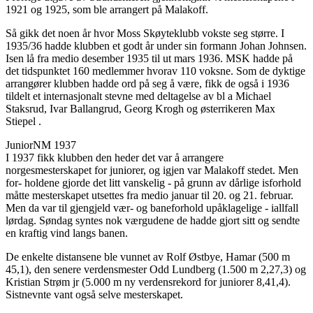
1921 og 1925, som ble arrangert på Malakoff.
Så gikk det noen år hvor Moss Skøyteklubb vokste seg større. I
1935/36 hadde klubben et godt år under sin formann Johan Johnsen.
Isen lå fra medio desember 1935 til ut mars 1936. MSK hadde på
det tidspunktet 160 medlemmer hvorav 110 voksne. Som de dyktige
arrangører klubben hadde ord på seg å være, fikk de også i 1936
tildelt et internasjonalt stevne med deltagelse av bl a Michael
Staksrud, Ivar Ballangrud, Georg Krogh og østerrikeren Max
Stiepel .
JuniorNM 1937
I 1937 fikk klubben den heder det var å arrangere
norgesmesterskapet for juniorer, og igjen var Malakoff stedet. Men
for- holdene gjorde det litt vanskelig - på grunn av dårlige isforhold
måtte mesterskapet utsettes fra medio januar til 20. og 21. februar.
Men da var til gjengjeld vær- og baneforhold upåklagelige - iallfall
lørdag. Søndag syntes nok værgudene de hadde gjort sitt og sendte
en kraftig vind langs banen.
De enkelte distansene ble vunnet av Rolf Østbye, Hamar (500 m
45,1), den senere verdensmester Odd Lundberg (1.500 m 2,27,3) og
Kristian Strøm jr (5.000 m ny verdensrekord for juniorer 8,41,4).
Sistnevnte vant også selve mesterskapet.