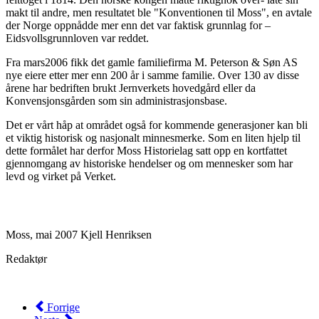
makt til andre, men resultatet ble "Konventionen til Moss", en avtale
der Norge oppnådde mer enn det var faktisk grunnlag for –
Eidsvollsgrunnloven var reddet.
Fra mars2006 fikk det gamle familiefirma M. Peterson & Søn AS
nye eiere etter mer enn 200 år i samme familie. Over 130 av disse
årene har bedriften brukt Jernverkets hovedgård eller da
Konvensjonsgården som sin administrasjonsbase.
Det er vårt håp at området også for kommende generasjoner kan bli
et viktig historisk og nasjonalt minnesmerke. Som en liten hjelp til
dette formålet har derfor Moss Historielag satt opp en kortfattet
gjennomgang av historiske hendelser og om mennesker som har
levd og virket på Verket.
Moss, mai 2007 Kjell Henriksen
Redaktør
Forrige