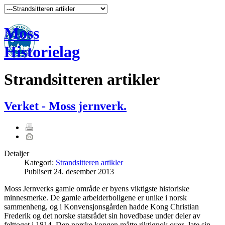
Moss
Historielag
Strandsitteren artikler
Verket - Moss jernverk.
Detaljer
Kategori:
Strandsitteren artikler
Publisert
24. desember 2013
Moss Jernverks gamle område er byens viktigste historiske
minnesmerke. De gamle arbeiderboligene er unike i norsk
sammenheng, og i Konvensjonsgården hadde Kong Christian
Frederik og det norske statsrådet sin hovedbase under deler av
felttoget i 1814. Den norske kongen måtte riktignok over- late sin