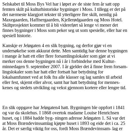
Selskabet til Moss Bys Vel har i løpet av de siste fem år satt opp
femten skilt på kulturhistoriske bygninger i Moss. I tillegg er det på
det nærmeste klargjort tekster til ytterligere fire skilt, nemlig på
Maxegaarden, Haffnergaarden, Kjellerødgaarden og Moss Hotel.
Skiltprosjektet kommer til å bli videreført så lenge vi mener det
finnes bygninger i Moss som peker seg ut som spesielle, eller har en
spesiell historie.
Kanskje er Jeløgaten 4 en slik bygning, og derfor gjør vi en
undersøkelse som akkurat dette. Men samtidig har denne bygningen
i mange år hatt ett eller flere forsamlingslokaler som gjør at vi
merker oss denne bygningen nå i år i forbindelse med Kultur-
minnedagen 9. september 2007. I år gjelder det å finne frem forsam-
lingslokaler som har hatt eller fortsatt har betydning for
lokalsamfunnet ved at folk fra alle klasser og lag samles til arbeid
eller fest, skjemt eller alvor, samt har hatt betydning for mennes-
kenes og stedets utvikling og vekst gjennom kortere eller lengre tid.
En slik oppgave har Jeløgaten4 hatt. Bygningen ble oppfort i 1841
og var da skolehus. I 1868 overtok madame Louise Henrichsen
huset, og i 1884 hadde byg- ningen adresse Jeløgaten 1. Så var det
at Moss Brændevinssamlag kjøpte huset i 1893 og eide det i ca. 25
år. Det er særlig viktig for oss, fordi Moss Brændevinssam- lag er