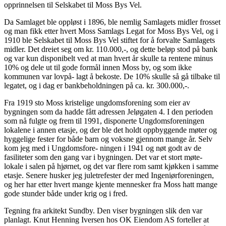
opprinnelsen til Selskabet til Moss Bys Vel.
Da Samlaget ble oppløst i 1896, ble nemlig Samlagets midler frosset
og man fikk etter hvert Moss Samlags Legat for Moss Bys Vel, og i
1910 ble Selskabet til Moss Bys Vel stiftet for å forvalte Samlagets
midler. Det dreiet seg om kr. 110.000,-, og dette beløp stod på bank
og var kun disponibelt ved at man hvert år skulle ta rentene minus
10% og dele ut til gode formål innen Moss by, og som ikke
kommunen var lovpå- lagt å bekoste. De 10% skulle så gå tilbake til
legatet, og i dag er bankbeholdningen på ca. kr. 300.000,-.
Fra 1919 sto Moss kristelige ungdomsforening som eier av
bygningen som da hadde fått adressen Jeløgaten 4. I den perioden
som nå fulgte og frem til 1991, disponerte Ungdomsforeningen
lokalene i annen etasje, og der ble det holdt oppbyggende møter og
hyggelige fester for både barn og voksne gjennom mange år. Selv
kom jeg med i Ungdomsfore- ningen i 1941 og nøt godt av de
fasiliteter som den gang var i bygningen. Det var et stort møte-
lokale i salen på hjørnet, og det var flere rom samt kjøkken i samme
etasje. Senere husker jeg juletrefester der med Ingeniørforeningen,
og her har etter hvert mange kjente mennesker fra Moss hatt mange
gode stunder både under krig og i fred.
Tegning fra arkitekt Sundby. Den viser bygningen slik den var
planlagt. Knut Henning Iversen hos OK Eiendom AS forteller at