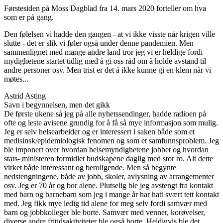
Førstesiden på Moss Dagblad fra 14. mars 2020 forteller om hva
som er på gang.
Den følelsen vi hadde den gangen - at vi ikke visste når krigen ville
slutte - det er slik vi føler også under denne pandemien. Men
sammenlignet med mange andre land tror jeg vi er heldige fordi
mydighetene startet tidlig med å gi oss råd om å holde avstand til
andre personer osv. Men trist er det å ikke kunne gi en klem når vi
møtes...
Astrid Asting
Savn i begynnelsen, men det gikk
De første ukene så jeg på alle nyhetssendinger, hadde radioen på
ofte og leste avisene grundig for å få så mye informasjon som mulig.
Jeg er selv helsearbeider og er interessert i saken både som et
medisinsk/epidemiologisk fenomen og som et samfunnsproblem. Jeg
ble imponert over hvordan helsemyndighetene jobbet og hvordan
stats- ministeren formidlet budskapene daglig med stor ro. Alt dette
virket både interessant og beroligende. Men så begynte
nedstengningene, både av jobb, skoler, avlysning av arrangementer
osv. Jeg er 70 år og bor alene. Plutselig ble jeg avstengt fra kontakt
med barn og barnebarn som jeg i mange år har hatt svært tett kontakt
med. Jeg fikk mye ledig tid alene for meg selv fordi samvær med
barn og jobbkolleger ble borte. Samvær med venner, korøvelser,
diverse andre fritidsaktiviteter ble også borte. Heldigvis ble det