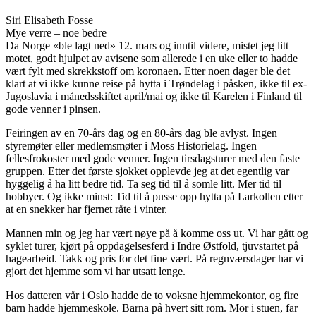
Siri Elisabeth Fosse
Mye verre – noe bedre
Da Norge «ble lagt ned» 12. mars og inntil videre, mistet jeg litt
motet, godt hjulpet av avisene som allerede i en uke eller to hadde
vært fylt med skrekkstoff om koronaen. Etter noen dager ble det
klart at vi ikke kunne reise på hytta i Trøndelag i påsken, ikke til ex-
Jugoslavia i månedsskiftet april/mai og ikke til Karelen i Finland til
gode venner i pinsen.
Feiringen av en 70-års dag og en 80-års dag ble avlyst. Ingen
styremøter eller medlemsmøter i Moss Historielag. Ingen
fellesfrokoster med gode venner. Ingen tirsdagsturer med den faste
gruppen. Etter det første sjokket opplevde jeg at det egentlig var
hyggelig å ha litt bedre tid. Ta seg tid til å somle litt. Mer tid til
hobbyer. Og ikke minst: Tid til å pusse opp hytta på Larkollen etter
at en snekker har fjernet råte i vinter.
Mannen min og jeg har vært nøye på å komme oss ut. Vi har gått og
syklet turer, kjørt på oppdagelsesferd i Indre Østfold, tjuvstartet på
hagearbeid. Takk og pris for det fine vært. På regnværsdager har vi
gjort det hjemme som vi har utsatt lenge.
Hos datteren vår i Oslo hadde de to voksne hjemmekontor, og fire
barn hadde hjemmeskole. Barna på hvert sitt rom. Mor i stuen, far