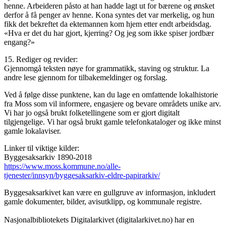
henne. Arbeideren påsto at han hadde lagt ut for bærene og ønsket
derfor å få penger av henne. Kona syntes det var merkelig, og hun
fikk det bekreftet da ektemannen kom hjem etter endt arbeidsdag.
«Hva er det du har gjort, kjerring? Og jeg som ikke spiser jordbær
engang?»
15. Rediger og revider:
Gjennomgå teksten nøye for grammatikk, staving og struktur. La
andre lese gjennom for tilbakemeldinger og forslag.
Ved å følge disse punktene, kan du lage en omfattende lokalhistorie
fra Moss som vil informere, engasjere og bevare områdets unike arv.
Vi har jo også brukt folketellingene som er gjort digitalt
tilgjengelige. Vi har også brukt gamle telefonkataloger og ikke minst
gamle lokalaviser.
Linker til viktige kilder:
Byggesaksarkiv 1890-2018
https://www.moss.kommune.no/alle-
tjenester/innsyn/byggesaksarkiv-eldre-papirarkiv/
Byggesaksarkivet kan være en gullgruve av informasjon, inkludert
gamle dokumenter, bilder, avisutklipp, og kommunale registre.
Nasjonalbibliotekets Digitalarkivet (digitalarkivet.no) har en