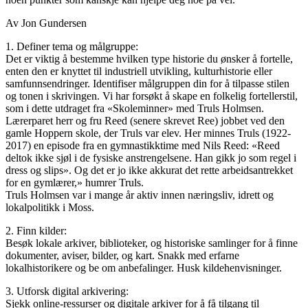
Av Jon Gundersen
1. Definer tema og målgruppe:
Det er viktig å bestemme hvilken type historie du ønsker å fortelle,
enten den er knyttet til industriell utvikling, kulturhistorie eller
samfunnsendringer. Identifiser målgruppen din for å tilpasse stilen
og tonen i skrivingen. Vi har forsøkt å skape en folkelig fortellerstil,
som i dette utdraget fra «Skoleminner» med Truls Holmsen.
Lærerparet herr og fru Reed (senere skrevet Ree) jobbet ved den
gamle Hoppern skole, der Truls var elev. Her minnes Truls (1922-
2017) en episode fra en gymnastikktime med Nils Reed: «Reed
deltok ikke sjøl i de fysiske anstrengelsene. Han gikk jo som regel i
dress og slips». Og det er jo ikke akkurat det rette arbeidsantrekket
for en gymlærer,» humrer Truls.
Truls Holmsen var i mange år aktiv innen næringsliv, idrett og
lokalpolitikk i Moss.
2. Finn kilder:
Besøk lokale arkiver, biblioteker, og historiske samlinger for å finne
dokumenter, aviser, bilder, og kart. Snakk med erfarne
lokalhistorikere og be om anbefalinger. Husk kildehenvisninger.
3. Utforsk digital arkivering:
Sjekk online-ressurser og digitale arkiver for å få tilgang til