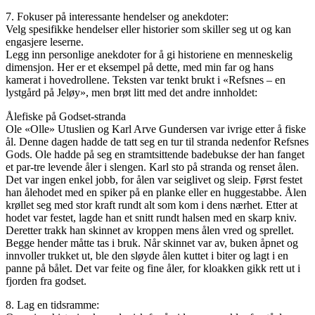
7. Fokuser på interessante hendelser og anekdoter:
Velg spesifikke hendelser eller historier som skiller seg ut og kan
engasjere leserne.
Legg inn personlige anekdoter for å gi historiene en menneskelig
dimensjon. Her er et eksempel på dette, med min far og hans
kamerat i hovedrollene. Teksten var tenkt brukt i «Refsnes – en
lystgård på Jeløy», men brøt litt med det andre innholdet:
Ålefiske på Godset-stranda
Ole «Olle» Utuslien og Karl Arve Gundersen var ivrige etter å fiske
ål. Denne dagen hadde de tatt seg en tur til stranda nedenfor Refsnes
Gods. Ole hadde på seg en stramtsittende badebukse der han fanget
et par-tre levende åler i slengen. Karl sto på stranda og renset ålen.
Det var ingen enkel jobb, for ålen var seiglivet og sleip. Først festet
han ålehodet med en spiker på en planke eller en huggestabbe. Ålen
krøllet seg med stor kraft rundt alt som kom i dens nærhet. Etter at
hodet var festet, lagde han et snitt rundt halsen med en skarp kniv.
Deretter trakk han skinnet av kroppen mens ålen vred og sprellet.
Begge hender måtte tas i bruk. Når skinnet var av, buken åpnet og
innvoller trukket ut, ble den sløyde ålen kuttet i biter og lagt i en
panne på bålet. Det var feite og fine åler, for kloakken gikk rett ut i
fjorden fra godset.
8. Lag en tidsramme: