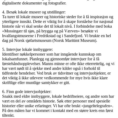
digitaliserte dokumenter og fotografier.
4. Besøk lokale museer og utstillinger:
Ta turer til lokale museer og historiske steder for å få inspirasjon og
ytterligere innsikt. Dette er viktig for å skape forståelse for nasjonal
historie når vi skal senke det til lokalt nivå. I forbindelse med boka
«Mossingær til sjøs, på brygga og på Værven» besøkte vi
hvalfangstmuseene i Fredrikstad og i Sandefjord. Vi brukte en hel
dag på Norsk sjøfartsmuseum (Norsk Maritimt Museum).
5. Intervjue lokale innbyggere:
Identifiser nøkkelpersoner som har inngående kunnskap om
lokalsamfunnet. Planlegg og gjennomfør intervjuer for å få
førstehåndsopplevelser. Manns minne er ofte ikke etterrettelig, og vi
har vært nødt til å sjekke med andre kilder også i forhold til
tidfestede hendelser. Ved bruk av tidsvitner og intervjuobjekter, er
det viktig å ikke utlevere vedkommende for mye hvis ikke klare
skriftlige eller muntlige samtykker er gitt.
6. Finn gode intervjuobjekter:
Snakk med eldre innbyggere, lokale bedriftseiere, og andre som har
vært en del av områdets historie. Søk etter personer med spesielle
historier eller unike erfaringer. Vi har ofte brukt «jungeltelegrafen».
På den måten har vi kommet i kontakt med en større krets enn først
tiltenkt.