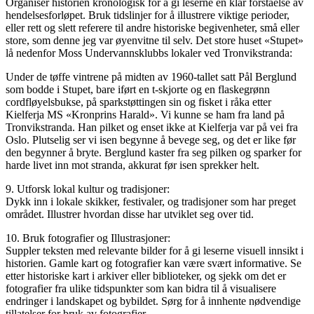
Organiser historien kronologisk for å gi leserne en klar forståelse av
hendelsesforløpet. Bruk tidslinjer for å illustrere viktige perioder,
eller rett og slett referere til andre historiske begivenheter, små eller
store, som denne jeg var øyenvitne til selv. Det store huset «Stupet»
lå nedenfor Moss Undervannsklubbs lokaler ved Tronvikstranda:
Under de tøffe vintrene på midten av 1960-tallet satt Pål Berglund
som bodde i Stupet, bare iført en t-skjorte og en flaskegrønn
cordfløyelsbukse, på sparkstøttingen sin og fisket i råka etter
Kielferja MS «Kronprins Harald». Vi kunne se ham fra land på
Tronvikstranda. Han pilket og enset ikke at Kielferja var på vei fra
Oslo. Plutselig ser vi isen begynne å bevege seg, og det er like før
den begynner å bryte. Berglund kaster fra seg pilken og sparker for
harde livet inn mot stranda, akkurat før isen sprekker helt.
9. Utforsk lokal kultur og tradisjoner:
Dykk inn i lokale skikker, festivaler, og tradisjoner som har preget
området. Illustrer hvordan disse har utviklet seg over tid.
10. Bruk fotografier og Illustrasjoner:
Suppler teksten med relevante bilder for å gi leserne visuell innsikt i
historien. Gamle kart og fotografier kan være svært informative. Se
etter historiske kart i arkiver eller biblioteker, og sjekk om det er
fotografier fra ulike tidspunkter som kan bidra til å visualisere
endringer i landskapet og bybildet. Sørg for å innhente nødvendige
tillatelser for bruk av fotografier.