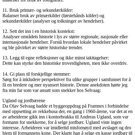
11. Bruk primær- og sekundærkilder:
Balanser bruk av primærkilder (førstehånds kilder) og
sekundærkilder (analyser og tolkninger av hendelser).
12. Sett det inn i en historisk kontekst:
Analyser områdets historie i lys av større regionale, nasjonale eller
internasjonale hendelser. Forstå hvordan lokale hendelser påvirket
og ble påvirket av større historiske trender.
13. Legg til egne refleksjoner og ikke minst iakttagelser:
Dette kan styrke den historiske troverdigheten, men ikke overdriv.
14. Gi plass til forskjellige stemmer:
Sørg for å inkludere perspektiver fra ulike grupper i samfunnet for å
få en bredere og mer nyansert historie. Denne anekdoten hørte jeg
fra min far som var ansatt som snekker hos Selvaag:
Ugland og jordbærene
Da Olav Selvaag hadde et byggeoppdrag på Framnes i forbindelse
med oppsetting av rekkehusa der, en gang i 1960-årene, var det at en
av arbeiderne gikk inn i kontorbrakka til Andreas Ugland, som var
formann for snekkerne, for å selge jordbær. Ugland viste ingen
interesse. Arbeideren var imidlertid misfornøyd med avslaget og dro
hjem til formannens kone. Der klarte han å selge en kasse jordbær til