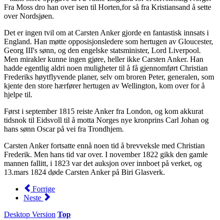
Fra Moss dro han over isen til Horten,for så fra Kristiansand å sette
over Nordsjøen.
Det er ingen tvil om at Carsten Anker gjorde en fantastisk innsats i
England. Han møtte opposisjonsledere som hertugen av Gloucester,
Georg III's sønn, og den engelske statsminister, Lord Liverpool.
Men mirakler kunne ingen gjøre, heller ikke Carsten Anker. Han
hadde egentlig aldri noen muligheter til å få gjennomført Christian
Frederiks høytflyvende planer, selv om broren Peter, generalen, som
kjente den store hærfører hertugen av Wellington, kom over for å
hjelpe til.
Først i september 1815 reiste Anker fra London, og kom akkurat
tidsnok til Eidsvoll til å motta Norges nye kronprins Carl Johan og
hans sønn Oscar på vei fra Trondhjem.
Carsten Anker fortsatte ennå noen tid å brevveksle med Christian
Frederik. Men hans tid var over. I november 1822 gikk den gamle
mannen fallitt, i 1823 var det auksjon over innboet på verket, og
13.mars 1824 døde Carsten Anker på Biri Glasverk.
Forrige
Neste
Desktop Version
Top