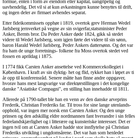
formue, enten i form av eiendom eller kapital, uangripelig og
uavhendelig. Det vil si at kun avkastningen kunne benyttes til drift,
og ingen deler av firmaet avhendes separat.
Etter fideikommissets opphør i 1819, overtok grev Herman Wedel
Jarlsberg jernverket på vegne av sin svigerfar,statsminister Peder
Anker, Bernts bror. Da Peder Anker døde 1824, gikk så stedet
videre til Wedel Jarlsberg, som igjen førte det videre til sin sønn,
baron Harald Wedel Jarlsberg, Peder Ankers dattersønn. Og det var
fra ham de unge forretnings- folkene fra Moss overtok stedet ved
fossen en aprildag i 1875.
I 1774 fikk Carsten Anker ansettelse ved Kommercekollegiet i
København. I kraft av sin dyktig- het og flid, rykket han i løpet av ti
år opp til konferensråd. Senere måtte han finne andre oppgaver,
hvorav hans mest langvarige var direktørstillingen i det kongelige
danske "Asiatiske Compagni", en stilling han innehadde til 1811.
Allerede på 1790-tallet ble han en venn av den danske arveprins
Frederik, Christian Frederiks far. Til tross for sine lange utenlands-
opphold, var ingen mer norsk enn Carsten Anker. Og den unge
prinsen og den adskillig eldre nordmannen fant hverandre i sin felles
fedrelandskjærlighet og i litterære og kunsteriske interesser. Det er
ingen tvil om at Carsten Anker hadde stor innflytelse på Christian
Frederiks utvikling i ungdomsårene. Det var han som henledet