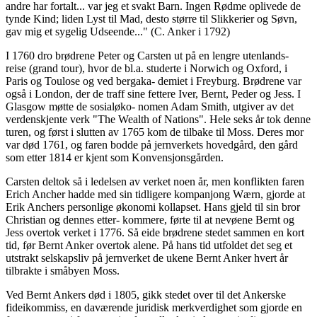
andre har fortalt... var jeg et svakt Barn. Ingen Rødme oplivede de
tynde Kind; liden Lyst til Mad, desto større til Slikkerier og Søvn,
gav mig et sygelig Udseende..." (C. Anker i 1792)
I 1760 dro brødrene Peter og Carsten ut på en lengre utenlands-
reise (grand tour), hvor de bl.a. studerte i Norwich og Oxford, i
Paris og Toulose og ved bergaka- demiet i Freyburg. Brødrene var
også i London, der de traff sine fettere Iver, Bernt, Peder og Jess. I
Glasgow møtte de sosialøko- nomen Adam Smith, utgiver av det
verdenskjente verk "The Wealth of Nations". Hele seks år tok denne
turen, og først i slutten av 1765 kom de tilbake til Moss. Deres mor
var død 1761, og faren bodde på jernverkets hovedgård, den gård
som etter 1814 er kjent som Konvensjonsgården.
Carsten deltok så i ledelsen av verket noen år, men konflikten faren
Erich Ancher hadde med sin tidligere kompanjong Wærn, gjorde at
Erik Anchers personlige økonomi kollapset. Hans gjeld til sin bror
Christian og dennes etter- kommere, førte til at nevøene Bernt og
Jess overtok verket i 1776. Så eide brødrene stedet sammen en kort
tid, før Bernt Anker overtok alene. På hans tid utfoldet det seg et
utstrakt selskapsliv på jernverket de ukene Bernt Anker hvert år
tilbrakte i småbyen Moss.
Ved Bernt Ankers død i 1805, gikk stedet over til det Ankerske
fideikommiss, en daværende juridisk merkverdighet som gjorde en