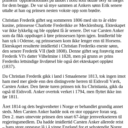
prinsens oppmerksomhet på landet i nord som skulle bety så meget
for dem begge. De var så mye sammen at Ankers sønn Erik senere
uttalte at han og prinsen nesten vokste opp som brødre.
Christian Frederik giftet seg sommeren 1806 med sin to år eldre
kusine, prinssesse Charlotte Frederikke av Mecklenburg. Ekteskapet
var ikke lykkelig og ble oppløst få år senere. Det var Carsten Anker
som da fikk oppdraget å føre prinssessen hjem igjen. Imidlertid ble
han syk i Odense, og prinssessen kom ikke lenger enn til Horsens.
Ekteskapet resulterte imidlertid i Christian Frederiks eneste sønn,
den senere Frederik VII (født 1808). Denne giftet seg forøvrig med
Frederik VI's datter Vilhelmine i 1828, men på grunn av prins
Frederiks lettsindige livsførsel ble også det ekteskapet oppløst
(1837).
Da Christian Frederik gikk i land i Smaalenene 1813, tok ingen imot
ham med mer glede enn den distingverte herren til Eidsvoll Værk,
Carsten Anker. Den første turen prinsen tok fra Christiania, gikk da
også til Eidsvoll. Anker overtok verket i 1794, men flyttet ikke inn
før 1811.
Året 1814 og dets begivenheter i Norge er behandlet grundig annet
steds. Men Carsten Anker hadde nok en stor oppgave foran seg.
Den 2. mars utnevnte prinsen den snart 67-årige jernverkseieren til
regjeringsmedlem. Da hadde imidlertid Carsten Anker allerede reist
– hans store oppgave lå i å vinne England for et selvstendig Norge.