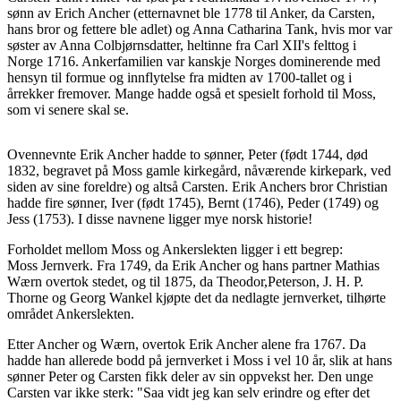
sønn av Erich Ancher (etternavnet ble 1778 til Anker, da Carsten,
hans bror og fettere ble adlet) og Anna Catharina Tank, hvis mor var
søster av Anna Colbjørnsdatter, heltinne fra Carl XII's felttog i
Norge 1716. Ankerfamilien var kanskje Norges dominerende med
hensyn til formue og innflytelse fra midten av 1700-tallet og i
årrekker fremover. Mange hadde også et spesielt forhold til Moss,
som vi senere skal se.
Ovennevnte Erik Ancher hadde to sønner, Peter (født 1744, død
1832, begravet på Moss gamle kirkegård, nåværende kirkepark, ved
siden av sine foreldre) og altså Carsten. Erik Anchers bror Christian
hadde fire sønner, Iver (født 1745), Bernt (1746), Peder (1749) og
Jess (1753). I disse navnene ligger mye norsk historie!
Forholdet mellom Moss og Ankerslekten ligger i ett begrep:
Moss Jernverk. Fra 1749, da Erik Ancher og hans partner Mathias
Wærn overtok stedet, og til 1875, da Theodor,Peterson, J. H. P.
Thorne og Georg Wankel kjøpte det da nedlagte jernverket, tilhørte
området Ankerslekten.
Etter Ancher og Wærn, overtok Erik Ancher alene fra 1767. Da
hadde han allerede bodd på jernverket i Moss i vel 10 år, slik at hans
sønner Peter og Carsten fikk deler av sin oppvekst her. Den unge
Carsten var ikke sterk: "Saa vidt jeg kan selv erindre og efter det