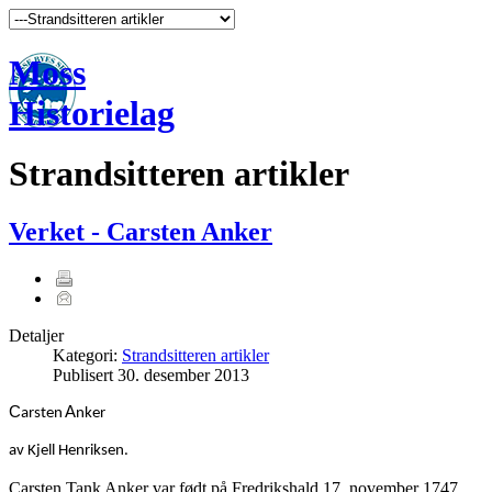
Moss
Historielag
Strandsitteren artikler
Verket - Carsten Anker
Detaljer
Kategori:
Strandsitteren artikler
Publisert
30. desember 2013
C
A
arsten
nker
av Kjell Henriksen.
Carsten Tank Anker var født på Fredrikshald 17. november 1747,