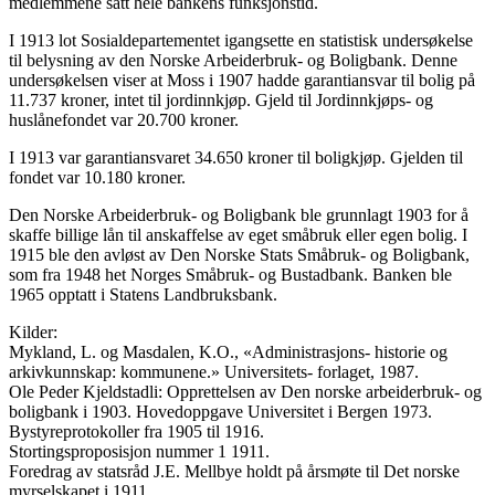
medlemmene satt hele bankens funksjonstid.
I 1913 lot Sosialdepartementet igangsette en statistisk undersøkelse
til belysning av den Norske Arbeiderbruk- og Boligbank. Denne
undersøkelsen viser at Moss i 1907 hadde garantiansvar til bolig på
11.737 kroner, intet til jordinnkjøp. Gjeld til Jordinnkjøps- og
huslånefondet var 20.700 kroner.
I 1913 var garantiansvaret 34.650 kroner til boligkjøp. Gjelden til
fondet var 10.180 kroner.
Den Norske Arbeiderbruk- og Boligbank ble grunnlagt 1903 for å
skaffe billige lån til anskaffelse av eget småbruk eller egen bolig. I
1915 ble den avløst av Den Norske Stats Småbruk- og Boligbank,
som fra 1948 het Norges Småbruk- og Bustadbank. Banken ble
1965 opptatt i Statens Landbruksbank.
Kilder:
Mykland, L. og Masdalen, K.O., «Administrasjons- historie og
arkivkunnskap: kommunene.» Universitets- forlaget, 1987.
Ole Peder Kjeldstadli: Opprettelsen av Den norske arbeiderbruk- og
boligbank i 1903. Hovedoppgave Universitet i Bergen 1973.
Bystyreprotokoller fra 1905 til 1916.
Stortingsproposisjon nummer 1 1911.
Foredrag av statsråd J.E. Mellbye holdt på årsmøte til Det norske
myrselskapet i 1911.