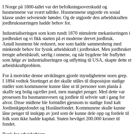
I Norge på 1800-tallet var det befolkningsoverskudd og
husmennene var svært tallrike. Husmennene utgjorde en sosial
klasse under selveiende bønder. Og de utgjorde den arbeidskraften
jordbruksnæringen hadde behov for.
Industrialiseringen som kom rundt 1870 stimulerte mekaniseringen i
jordbruket og vi fikk starten på et moderne drevet jordbruk.
Antall husmenn ble redusert, noe som hadde sammenheng med
minkende behov for fysisk arbeidskraft i jordbruket. Men jordbruket
trengte arbeidskraft, særlig i onnene, og når bygdene ble fraflyttet
som følge av industrialiseringen og utflytting til USA, skapte dette et
arbeidskraftproblem.
For å motvirke denne utviklingen gjorde myndighetene noen grep.
I 1894 vedtok Stortinget at det skulle stilles til disposisjon statlige
midler som kommunene kunne låne ut til personer som planla å
skaffe seg bolig og/eller jord, men manglet penger. Med dette var
prosessen fra husmannsvesen og jordleie til selveie satt i gang for
alvor. Disse midlene ble formidlet gjennom to statlige fond kalt
Jordinnkjøpsfondet og Huslånefondet. Kommunene skulle kunne
låne penger til innkjøp av jord som de kunne dele opp og fordele til
folk som ikke hadde kapital. Staten bevilget 200.000 kroner til
fondet.