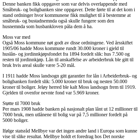
Denne banken fikk oppgaver som var delvis overlappende med
Småbruk- og boligbanken sine oppgaver. Dette førte til at det kom i
stand ordninger hvor kommunene fikk mulighet til å bestemme at
småbruk- og bustadnemnda også skulle fungere som den
husnemnda som husbankloven påla dem å ha.
Moss var med
Også Moss kommune nøt godt av disse ordningene. Ved årsskiftet
1905/06 hadde Moss kommune rundt 30.000 kroner i gjeld til
huslån- og jordinnkjøpsfondet fra 1894 fordelt slik: hus 7.500 og
resten til jordinnkjøp. Lån til anskaffelse av arbeiderbruk ble gitt til
bruk hvis areal skulle være 5-20 mål.
I 1911 hadde Moss landsogn gitt garantier for lån i Arbeiderbruk- og
boligbanken fordelt slik: 5.000 kroner til bruk og nesten 50.000
kroner til boliger. Jeløy herred ble kalt Moss landsogn frem til 1919.
Gjelden til ovenfor nevnte fond var 5.969 kroner.
Støtte til 7000 bruk
Per mars 1908 hadde banken på nasjonalt plan lånt ut 12 millioner til
7000 bruk, men utlånene til bolig var på 7,5 millioner fordelt på
5000 boliger.
Ifølge statsråd Mellbye var det ingen andre land i Europa som kunne
vise til slike resultat. Mellbye holdt et foredrag hos Det norske