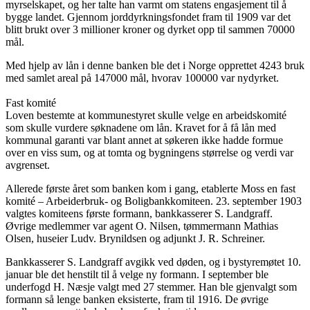
myrselskapet, og her talte han varmt om statens engasjement til å
bygge landet. Gjennom jorddyrkningsfondet fram til 1909 var det
blitt brukt over 3 millioner kroner og dyrket opp til sammen 70000
mål.
Med hjelp av lån i denne banken ble det i Norge opprettet 4243 bruk
med samlet areal på 147000 mål, hvorav 100000 var nydyrket.
Fast komité
Loven bestemte at kommunestyret skulle velge en arbeidskomité
som skulle vurdere søknadene om lån. Kravet for å få lån med
kommunal garanti var blant annet at søkeren ikke hadde formue
over en viss sum, og at tomta og bygningens størrelse og verdi var
avgrenset.
Allerede første året som banken kom i gang, etablerte Moss en fast
komité – Arbeiderbruk- og Boligbankkomiteen. 23. september 1903
valgtes komiteens første formann, bankkasserer S. Landgraff.
Øvrige medlemmer var agent O. Nilsen, tømmermann Mathias
Olsen, huseier Ludv. Brynildsen og adjunkt J. R. Schreiner.
Bankkasserer S. Landgraff avgikk ved døden, og i bystyremøtet 10.
januar ble det henstilt til å velge ny formann. I september ble
underfogd H. Næsje valgt med 27 stemmer. Han ble gjenvalgt som
formann så lenge banken eksisterte, fram til 1916. De øvrige