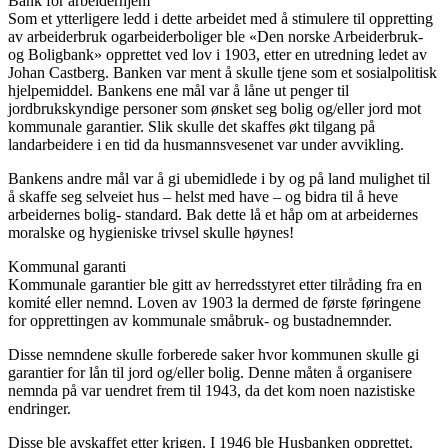
Bank for arbeiderhjem
Som et ytterligere ledd i dette arbeidet med å stimulere til oppretting
av arbeiderbruk ogarbeiderboliger ble «Den norske Arbeiderbruk-
og Boligbank» opprettet ved lov i 1903, etter en utredning ledet av
Johan Castberg. Banken var ment å skulle tjene som et sosialpolitisk
hjelpemiddel. Bankens ene mål var å låne ut penger til
jordbrukskyndige personer som ønsket seg bolig og/eller jord mot
kommunale garantier. Slik skulle det skaffes økt tilgang på
landarbeidere i en tid da husmannsvesenet var under avvikling.
Bankens andre mål var å gi ubemidlede i by og på land mulighet til
å skaffe seg selveiet hus – helst med have – og bidra til å heve
arbeidernes bolig- standard. Bak dette lå et håp om at arbeidernes
moralske og hygieniske trivsel skulle høynes!
Kommunal garanti
Kommunale garantier ble gitt av herredsstyret etter tilråding fra en
komité eller nemnd. Loven av 1903 la dermed de første føringene
for opprettingen av kommunale småbruk- og bustadnemnder.
Disse nemndene skulle forberede saker hvor kommunen skulle gi
garantier for lån til jord og/eller bolig. Denne måten å organisere
nemnda på var uendret frem til 1943, da det kom noen nazistiske
endringer.
Disse ble avskaffet etter krigen. I 1946 ble Husbanken opprettet.