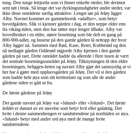
tung. Den tunge leirjorda som vi finner enkelte steder, ble derimot
sent tatt i bruk. Så lenge det var dyrkingsmuligheter andre steder, var
ikke disse områdene særlig attraktive. Lengst sør på Jeløy ligger
Alby. Navnet kommer av gammelnorsk «adalbyr», som betyr
hovedgården. Slik vi kjenner gården i dag, er den neppe eldre enn
fra viking-tiden, men den har røtter mye lenger tilbake. Alby var
hovedbruket i en eldre, større bosetning som ble delt en gang på
800-900-tallet, og husene på den gamle gården lå nettopp der hvor
Alby ligger nå. Sammen med Rød, Kase, Reier, Kubberød og den
nå nedlagte gården Odderød utgjorde Alby kjernen i den gamle
gården på raet. Dette området hadde da allerede i flere tusen år vært
det sentrale bosetningsområdet på Jeløy. Tilknytningen til den eldre
bosetningen, beliggen-heten og navnet Alby gjør det sannsynlig at vi
her har å gjøre med opphavsgården på Jeløy. Det vil si den gården
som hadde hele øya som sitt territorium og som alle de andre
gårdene siden er gått ut fra.
De første gårdene på Jeløy
Det gamle navnet på Jeløy var «Jalund» eller «Jolund». Det første
leddet er dannet av en stavelse som betyr hvit eller gulaktig. Det
hvite i denne sammenhengen er sandstrendene på nordsiden av øya.
«Jalund» betyr med andre ord øya med de mange hvite
sandstrendene.