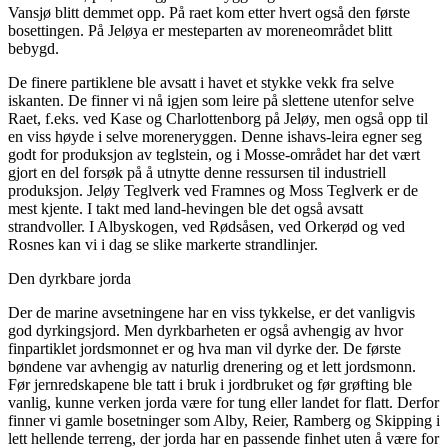
Vansjø blitt demmet opp. På raet kom etter hvert også den første
bosettingen. På Jeløya er mesteparten av moreneområdet blitt
bebygd.
De finere partiklene ble avsatt i havet et stykke vekk fra selve
iskanten. De finner vi nå igjen som leire på slettene utenfor selve
Raet, f.eks. ved Kase og Charlottenborg på Jeløy, men også opp til
en viss høyde i selve moreneryggen. Denne ishavs-leira egner seg
godt for produksjon av teglstein, og i Mosse-området har det vært
gjort en del forsøk på å utnytte denne ressursen til industriell
produksjon. Jeløy Teglverk ved Framnes og Moss Teglverk er de
mest kjente. I takt med land-hevingen ble det også avsatt
strandvoller. I Albyskogen, ved Rødsåsen, ved Orkerød og ved
Rosnes kan vi i dag se slike markerte strandlinjer.
Den dyrkbare jorda
Der de marine avsetningene har en viss tykkelse, er det vanligvis
god dyrkingsjord. Men dyrkbarheten er også avhengig av hvor
finpartiklet jordsmonnet er og hva man vil dyrke der. De første
bøndene var avhengig av naturlig drenering og et lett jordsmonn.
Før jernredskapene ble tatt i bruk i jordbruket og før grøfting ble
vanlig, kunne verken jorda være for tung eller landet for flatt. Derfor
finner vi gamle bosetninger som Alby, Reier, Ramberg og Skipping i
lett hellende terreng, der jorda har en passende finhet uten å være for