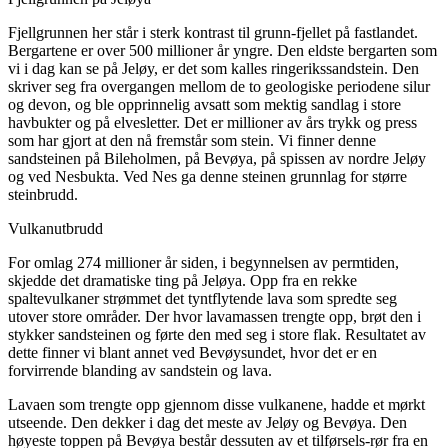
Fjellgrunnen her står i sterk kontrast til grunn-fjellet på fastlandet.
Bergartene er over 500 millioner år yngre. Den eldste bergarten som
vi i dag kan se på Jeløy, er det som kalles ringerikssandstein. Den
skriver seg fra overgangen mellom de to geologiske periodene silur
og devon, og ble opprinnelig avsatt som mektig sandlag i store
havbukter og på elvesletter. Det er millioner av års trykk og press
som har gjort at den nå fremstår som stein. Vi finner denne
sandsteinen på Bileholmen, på Bevøya, på spissen av nordre Jeløy
og ved Nesbukta. Ved Nes ga denne steinen grunnlag for større
steinbrudd.
Vulkanutbrudd
For omlag 274 millioner år siden, i begynnelsen av permtiden,
skjedde det dramatiske ting på Jeløya. Opp fra en rekke
spaltevulkaner strømmet det tyntflytende lava som spredte seg
utover store områder. Der hvor lavamassen trengte opp, brøt den i
stykker sandsteinen og førte den med seg i store flak. Resultatet av
dette finner vi blant annet ved Bevøysundet, hvor det er en
forvirrende blanding av sandstein og lava.
Lavaen som trengte opp gjennom disse vulkanene, hadde et mørkt
utseende. Den dekker i dag det meste av Jeløy og Bevøya. Den
høyeste toppen på Bevøya består dessuten av et tilførsels-rør fra en