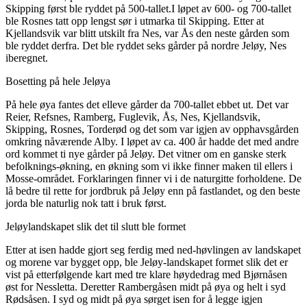
Skipping først ble ryddet på 500-tallet.I løpet av 600- og 700-tallet
ble Rosnes tatt opp lengst sør i utmarka til Skipping. Etter at
Kjellandsvik var blitt utskilt fra Nes, var Ås den neste gården som
ble ryddet derfra. Det ble ryddet seks gårder på nordre Jeløy, Nes
iberegnet.
Bosetting på hele Jeløya
På hele øya fantes det elleve gårder da 700-tallet ebbet ut. Det var
Reier, Refsnes, Ramberg, Fuglevik, Ås, Nes, Kjellandsvik,
Skipping, Rosnes, Torderød og det som var igjen av opphavsgården
omkring nåværende Alby. I løpet av ca. 400 år hadde det med andre
ord kommet ti nye gårder på Jeløy. Det vitner om en ganske sterk
befolknings-økning, en økning som vi ikke finner maken til ellers i
Mosse-området. Forklaringen finner vi i de naturgitte forholdene. De
lå bedre til rette for jordbruk på Jeløy enn på fastlandet, og den beste
jorda ble naturlig nok tatt i bruk først.
Jeløylandskapet slik det til slutt ble formet
Etter at isen hadde gjort seg ferdig med ned-høvlingen av landskapet
og morene var bygget opp, ble Jeløy-landskapet formet slik det er
vist på etterfølgende kart med tre klare høydedrag med Bjørnåsen
øst for Nessletta. Deretter Rambergåsen midt på øya og helt i syd
Rødsåsen. I syd og midt på øya sørget isen for å legge igjen