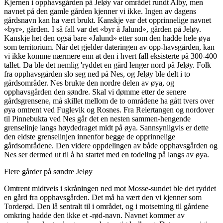
Kjernen i opphavsgården på Jeløy var området rundt Alby, men
navnet på den gamle gården kjenner vi ikke. Ingen av dagens
gårdsnavn kan ha vært brukt. Kanskje var det opprinnelige navnet
«byr», gården. I så fall var det «byr å Jalund», gården på Jeløy.
Kanskje het den også bare «Jalund» etter som den hadde hele øya
som territorium. Når det gjelder dateringen av opp-havsgården, kan
vi ikke komme nærmere enn at den i hvert fall eksisterte på 300-400
tallet. Da ble det nemlig 'ryddet en gård lenger nord på Jeløy. Folk
fra opphavsgården slo seg ned på Nes, og Jeløy ble delt i to
gårdsområder. Nes brukte den nordre delen av øya, og
opphavsgården den søndre. Skal vi dømme etter de senere
gårdsgrensene, må skillet mellom de to områdene ha gått tvers over
øya omtrent ved Fuglevik og Rosnes. Fra Reiertangen og nordover
til Pinnebukta ved Nes går det en nesten sammen-hengende
grenselinje langs høydedraget midt på øya. Sannsynligvis er dette
den eldste grenselinjen innenfor begge de opprinnelige
gårdsområdene. Den videre oppdelingen av både opphavsgården og
Nes ser dermed ut til å ha startet med en todeling på langs av øya.
Flere gårder på søndre Jeløy
Omtrent midtveis i skråningen ned mot Mosse-sundet ble det ryddet
en gård fra opphavsgården. Det må ha vært den vi kjenner som
Torderød. Den lå sentralt til i området, og i motsetning til gårdene
omkring hadde den ikke et -rød-navn. Navnet kommer av