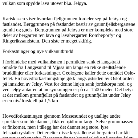
vulkan som spydde lava utover bl.a. Jeløya.
Kartskissen viser hvordan fjellgrunnen fordeler seg på Jeløya og
fastlandet. Berggrunnen på fastlandet består av grunnfjellsbergartene
granitt og gneis. Berggrunnen på Jeløya er mer kompleks med store
deler av bergarten ren lava og lavabergarten Rombeporfyr og
Ringerikssandstein. Den siste er meget skifrig.
Forkastninger og nye vulkanutbrudd
I forbindelse med vulkanismen i permtiden sank et langstrakt
område fra Langesund til Mjøsa inn langs en rekke steiltstående
bruddlinjer eller forkastninger. Geologene kaller dette området Oslo-
feltet. En hovedforkastningslinje gikk langs østsiden av Oslofjorden
på innsiden av Jeløy. Vest for denne linjen sank jordskorpa ned, og
ved Jeløy antar en at innsynkningen er på ca. 1500 meter. Det betyr
at det mellom grunnfjellet på fastlandet og grunnfjellet under Jeløy
er en nivåforskjell på 1,5 km.
Hovedforkastningen gjennom Mossesundet og utallige andre
sprekker som ble dannet, fikk en rødbrun farge. Selve grunnmassen
er finkornet, men i tillegg har det dannet seg store, lyse
feltspatkrystaller. Det er etter disse krystallene at bergarten har fått