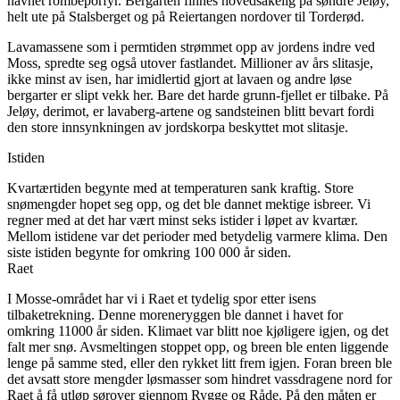
navnet rombeporfyr. Bergarten finnes hovedsakelig på søndre Jeløy,
helt ute på Stalsberget og på Reiertangen nordover til Torderød.
Lavamassene som i permtiden strømmet opp av jordens indre ved
Moss, spredte seg også utover fastlandet. Millioner av års slitasje,
ikke minst av isen, har imidlertid gjort at lavaen og andre løse
bergarter er slipt vekk her. Bare det harde grunn-fjellet er tilbake. På
Jeløy, derimot, er lavaberg-artene og sandsteinen blitt bevart fordi
den store innsynkningen av jordskorpa beskyttet mot slitasje.
Istiden
Kvartærtiden begynte med at temperaturen sank kraftig. Store
snømengder hopet seg opp, og det ble dannet mektige isbreer. Vi
regner med at det har vært minst seks istider i løpet av kvartær.
Mellom istidene var det perioder med betydelig varmere klima. Den
siste istiden begynte for omkring 100 000 år siden.
Raet
I Mosse-området har vi i Raet et tydelig spor etter isens
tilbaketrekning. Denne moreneryggen ble dannet i havet for
omkring 11000 år siden. Klimaet var blitt noe kjøligere igjen, og det
falt mer snø. Avsmeltingen stoppet opp, og breen ble enten liggende
lenge på samme sted, eller den rykket litt frem igjen. Foran breen ble
det avsatt store mengder løsmasser som hindret vassdragene nord for
Raet å få utløp sørover gjennom Rygge og Råde. På den måten er