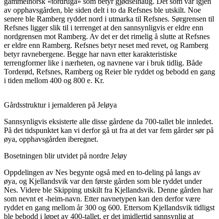
gammelnorsk «tordruga» som betyr gjødselhaug. Det som var igjen
av opphavsgården, ble siden delt i to da Refsnes ble utskilt. Noe
senere ble Ramberg ryddet nord i utmarka til Refsnes. Sørgrensen til
Refsnes ligger slik til i terrenget at den sannsynligvis er eldre enn
nordgrensen mot Ramberg. Av det er det rimelig å slutte at Refsnes
er eldre enn Ramberg. Refsnes betyr neset med revet, og Ramberg
betyr ravnebergene. Begge har navn etter karakteristiske
terrengformer like i nærheten, og navnene var i bruk tidlig. Både
Torderød, Refsnes, Ramberg og Reier ble ryddet og bebodd en gang
i tiden mellom 400 og 800 e. Kr.
Gårdsstruktur i jernalderen på Jeløya
Sannsynligvis eksisterte alle disse gårdene da 700-tallet ble innledet.
På det tidspunktet kan vi derfor gå ut fra at det var fem gårder sør på
øya, opphavsgården iberegnet.
Bosetningen blir utvidet på nordre Jeløy
Oppdelingen av Nes begynte også med en to-deling på langs av
øya, og Kjellandsvik var den første gården som ble ryddet under
Nes. Videre ble Skipping utskilt fra Kjellandsvik. Denne gården har
som nevnt et -heim-navn. Etter navnetypen kan den derfor være
ryddet en gang mellom år 300 og 600. Ettersom Kjellandsvik tidligst
ble bebodd i løpet av 400-tallet, er det imidlertid sannsynlig at