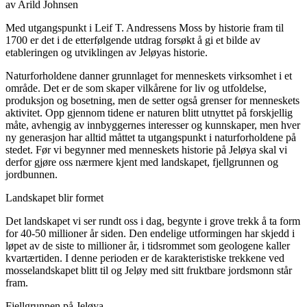
av Arild Johnsen
Med utgangspunkt i Leif T. Andressens Moss by historie fram til
1700 er det i de etterfølgende utdrag forsøkt å gi et bilde av
etableringen og utviklingen av Jeløyas historie.
Naturforholdene danner grunnlaget for menneskets virksomhet i et
område. Det er de som skaper vilkårene for liv og utfoldelse,
produksjon og bosetning, men de setter også grenser for menneskets
aktivitet. Opp gjennom tidene er naturen blitt utnyttet på forskjellig
måte, avhengig av innbyggernes interesser og kunnskaper, men hver
ny generasjon har alltid måttet ta utgangspunkt i naturforholdene på
stedet. Før vi begynner med menneskets historie på Jeløya skal vi
derfor gjøre oss nærmere kjent med landskapet, fjellgrunnen og
jordbunnen.
Landskapet blir formet
Det landskapet vi ser rundt oss i dag, begynte i grove trekk å ta form
for 40-50 millioner år siden. Den endelige utformingen har skjedd i
løpet av de siste to millioner år, i tidsrommet som geologene kaller
kvartærtiden. I denne perioden er de karakteristiske trekkene ved
mosselandskapet blitt til og Jeløy med sitt fruktbare jordsmonn står
fram.
Fjellgrunnen på Jeløya