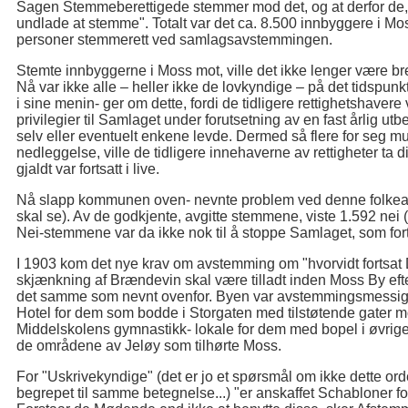
Sagen Stemmeberettigede stemmer mod det, og at derfor de,
undlade at stemme". Totalt var det ca. 8.500 innbyggere i M
personer stemmerett ved samlagsavstemmingen.
Stemte innbyggerne i Moss mot, ville det ikke lenger være br
Nå var ikke alle – heller ikke de lovkyndige – på det tidspun
i sine menin- ger om dette, fordi de tidligere rettighetshaver
privilegier til Samlaget under forutsetning av en fast årlig utb
selv eller eventuelt enkene levde. Dermed så flere for seg m
nedleggelse, ville de tidligere innehaverne av rettigheter ta di
gjaldt var fortsatt i live.
Nå slapp kommunen oven- nevnte problem ved denne folkea
skal se). Av de godkjente, avgitte stemmene, viste 1.592 nei 
Nei-stemmene var da ikke nok til å stoppe Samlaget, som fortsa
I 1903 kom det nye krav om avstemming om "hvorvidt fortsat D
skjænkning af Brændevin skal være tilladt inden Moss By eft
det samme som nevnt ovenfor. Byen var avstemmingsmessig d
Hotel for dem som bodde i Storgaten med tilstøtende gater mo
Middelskolens gymnastikk- lokale for dem med bopel i øvrig
de områdene av Jeløy som tilhørte Moss.
For "Uskrivekyndige" (det er jo et spørsmål om ikke dette ordet
begrepet til samme betegnelse...) "er anskaffet Schabloner fo