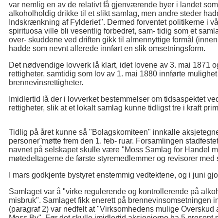
var nemlig en av de relativt få gjenværende byer i landet so
alkoholholdig drikke til et slikt samlag, men andre steder ha
Indskrænkning af Fylderiet". Dermed forventet politikerne i vår
spirituosa ville bli vesentlig forbedret, sam- tidig som et saml
over- skuddene ved driften gikk til almennyttige formål (inn
hadde som nevnt allerede innført en slik omsetningsform.
Det nødvendige lovverk lå klart, idet lovene av 3. mai 1871 
rettigheter, samtidig som lov av 1. mai 1880 innførte mulighe
brennevinsrettigheter.
Imidlertid lå der i lovverket bestemmelser om tidsaspektet v
rettigheter, slik at et lokalt samlag kunne tidligst tre i kraft p
Tidlig på året kunne så "Bolagskomiteen" innkalle aksjetegne
personer¨møtte frem den 1. feb- ruar. Forsamlingen stadfestet
navnet på selskapet skulle være "Moss Samlag for Handel me
møtedeltagerne de første styremedlemmer og revisorer med 
I mars godkjente bystyret enstemmig vedtektene, og i juni g
Samlaget var å "virke regulerende og kontrollerende på alko
misbruk". Samlaget fikk enerett på brennevinsomsetningen inne
(paragraf 2) var nedfelt at "Virksomhedens mulige Overskud 
Moss By". Før det skulle imidlertid aksjeeierne ha 5 prosent