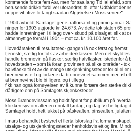
kommende første fem Aar, men for saa lang Tid iallefald, s
berusende drikke forbliver uforandret; thi efter Udfaldet den
neppe vil blive forlangt saadan Afgjørelse i Moss senere".
I 1904 avholdt Samlaget gene- ralforsamling primo januar. Sa
ninger for 1903 utgjorde kr. 24.673. Av dette tok staten 65 p
hadde innretningen i tillegg over- skudd på ølsalget, slik at det 
almennyttige formål i 1904 – mot ca. kr. 10.100 året før.
Hovedårsaken til resultatned- gangen lå nok først og fremst i
tjeneste, særlig for folk av arbeiderklassen. Men det skyldtes 
handle brennevin på flasker, særlig halvflasker, istedenfor 
hovedstaden – som lå foran provinsen på slike områder - tok
halvflaske til et av de mange utskjenkningssteder for øl ell
brennevinsrett og fortærte da brennevinet sammen med øl el
at brennevinet ble billigere, og i tillegg
fikk han også fornøyelsen av å kunne fortære den sterke drikk
dårligere enn på Samlagets skjenkesteder.
Moss Brændevinssamlag holdt åpent for publikum på hverdag
klokken syv om aftenen unntatt lørdag, og dag før helligdag 
Samlaget holdt helt lukket på påskeaften, pinseaften, julaften
I mars behandlet bystyret et flertallsforslag fra formannskap
utsalgs- og utskjenkningssteder henholdsvis ett og fire. Mind