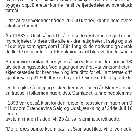
bygges opp. Deretter kunne inntil tre fjerdedeler av oversku
formål.
Etter at reservefondet nådde 20.000 kroner, kunne hele oversk
lokalsamfunnet.
Året 1883 gikk altså med til å foreta de nødvendige godkjenn
myndigheter. Videre ville alle el- dre rettigheter til salg og 
til det nye samlaget, som i 1884 inngikk de nødvendige avtal
de fleste rettigheter til utskjenkning av øl ble overført til saml
Brennevinssamlaget begynte så sin virksomhet fra januar 188
utskjenkningssteder. Ved utgangen av året var virksomheten øk
skjenkesteder for brennevin og åtte ditto for øl. I sitt første dr
spirituosa og 91.906 flasker bayerøl. Overskuddet utgjorde kr
Driften gikk så rolig og sikkert fremover noen år. Men Samlaget
en trussel i folkemeningen, dvs. Samlaget kunne nedstemmes 
I 1898 var det så klart for den første folkeavstemmingen om 
til Lov om Brændevins Salg og Udskjænkning af 24de Juli 1
innen
avstemmingen hadde fylt 25 år, var stemmeberettigede.
"Der gjøres opmærksom paa, at Samlaget ikke vil blive nedlag