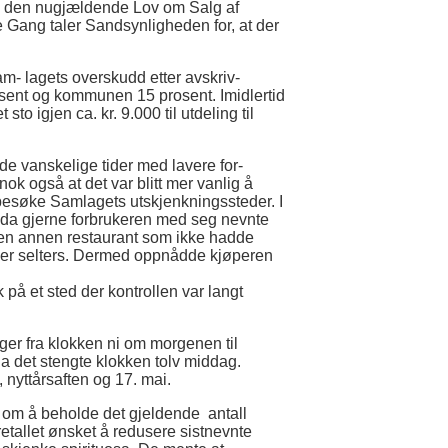
om den nugjældende Lov om Salg af
ne Gang taler Sandsynligheden for, at der
m- lagets overskudd etter avskriv-
rosent og kommunen 15 prosent. Imidlertid
sto igjen ca. kr. 9.000 til utdeling til
 de vanskelige tider med lavere for-
nok også at det var blitt mer vanlig å
å besøke Samlagets utskjenkningssteder. I
 da gjerne forbrukeren med seg nevnte
er en annen restaurant som ikke hadde
ler selters. Dermed oppnådde kjøperen
 på et sted der kontrollen var langt
er fra klokken ni om morgenen til
da det stengte klokken tolv middag.
, nyttårsaften og 17. mai.
et om å beholde det gjeldende antall
retallet ønsket å redusere sistnevnte