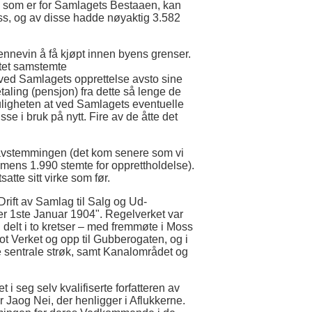
 som er for Samlagets Bestaaen, kan
oss, og av disse hadde nøyaktig 3.582
ennevin å få kjøpt innen byens grenser.
ktet samstemte
e ved Samlagets opprettelse avsto sine
etaling (pensjon) fra dette så lenge de
uligheten at ved Samlagets eventuelle
sse i bruk på nytt. Fire av de åtte det
vstemmingen (det kom senere som vi
(mens 1.990 stemte for opprettholdelse).
tte sitt virke som før.
rift av Samlag til Salg og Ud-
er 1ste Januar 1904". Regelverket var
elt i to kretser – med fremmøte i Moss
t Verket og opp til Gubberogaten, og i
e sentrale strøk, samt Kanalområdet og
 i seg selv kvalifiserte forfatteren av
r Jaog Nei, der henligger i Aflukkerne.