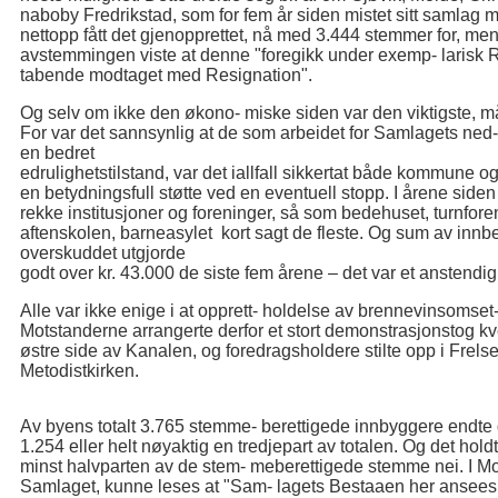
naboby Fredrikstad, som for fem år siden mistet sitt samlag
nettopp fått det gjenopprettet, nå med 3.444 stemmer for, men
avstemmingen viste at denne "foregikk under exemp- larisk R
tabende modtaget med Resignation".
Og selv om ikke den økono- miske siden var den viktigste, m
For var det sannsynlig at de som arbeidet for Samlagets ned- l
en bedret
edrulighetstilstand, var det iallfall sikkertat både kommune og
en betydningsfull støtte ved en eventuell stopp. I årene side
rekke institusjoner og foreninger, så som bedehuset, turnfore
aftenskolen, barneasylet kort sagt de fleste. Og sum av inn
overskuddet utgjorde
godt over kr. 43.000 de siste fem årene – det var et anstendig
Alle var ikke enige i at opprett- holdelse av brennevinsoms
Motstanderne arrangerte derfor et stort demonstrasjonstog k
østre side av Kanalen, og foredragsholdere stilte opp i Frelse
Metodistkirken.
Av byens totalt 3.765 stemme- berettigede innbyggere endte g
1.254 eller helt nøyaktig en tredjepart av totalen. Og det hol
minst halvparten av de stem- meberettigede stemme nei. I Moss
Samlaget, kunne leses at "Sam- lagets Bestaaen her ansees at