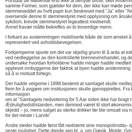
Forstaar de Mødende end ikke at benytte disse, sker Afste
samme Former, som gjælder for dem, der ikke kan møde perso
stemmeseddel av hvitt papir kun beskrevet med "Ja" eller "Nei
oversende denne til stemmestyret med opplysning om årsaken 
sykdom, krevde stemmestyret legeattest medsendt.
Annet fravær måtte bekreftes av to troverdige menn.
I forkant av avstemmingen mobiliserte både de som ønsket 
representert ved avholdsbevegelsen.
Forkjemperne spurte om det var skjellig grunn til å anta at ed
ved nedleggelse av den kontrollerte brennevinshandel, og 
undersøke hvordan forholdene hadde minger hadde medført n
opplevet innbyggerne der faktisk at byen hadde avstemmi
så å si motsatt fortegn.
Der hadde velgerne i 1898 bestemt at samlaget skulle nedle
frem for å avgjøre om institusjonen skulle gjenopprettes. Fra
informasjon
om at "Samlagets nedvotering for 5 Aar siden ikke har bragt 
Ædrulighedstilstanden, men derimod været til stort økonomis
skjedd – jo, mens salget av sterke drikker før ble omsatt vi
for det meste i Larvik!
Andre steder hadde først fått nedstemt sine monopolinstitu- s
neste mulighet. Dette dreide seg bl. a. om Gjøvik, Molde, Gr