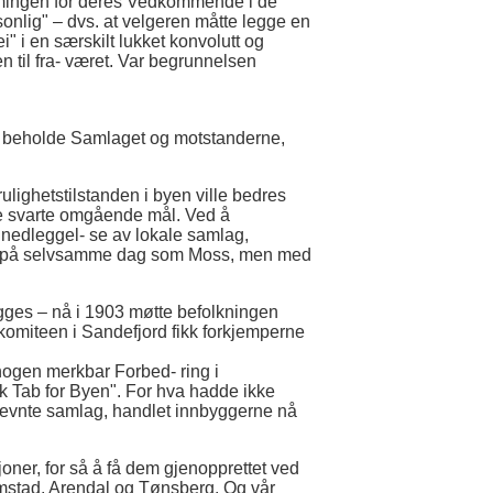
mmingen for deres Vedkommende i de
nlig" – dvs. at velgeren måtte legge en
" i en særskilt lukket konvolutt og
til fra- været. Var begrunnelsen
å beholde Samlaget og motstanderne,
rulighetstilstanden i byen ville bedres
de svarte omgående mål. Ved å
edleggel- se av lokale samlag,
ng på selvsamme dag som Moss, men med
gges – nå i 1903 møtte befolkningen
 komiteen i Sandefjord fikk forkjemperne
nogen merkbar Forbed- ring i
k Tab for Byen". For hva hadde ikke
a nevnte samlag, handlet innbyggerne nå
joner, for så å få dem gjenopprettet ved
imstad, Arendal og Tønsberg. Og vår