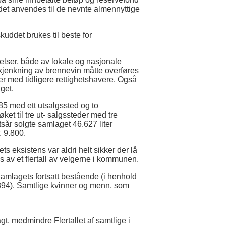
ddet anvendes til de nevnte almennyttige
uddet brukes til beste for
elser, både av lokale og nasjonale
utskjenkning av brennevin måtte overføres
er med tidligere rettighetshavere. Også
aget.
5 med ett utsalgssted og to
et til tre ut- salgssteder med tre
iftsår solgte samlaget 46.627 liter
. 9.800.
s eksistens var aldri helt sikker der lå
av et flertall av velgerne i kommunen.
Samlagets fortsatt bestående (i henhold
894). Samtlige kvinner og menn, som
t, medmindre Flertallet af samtlige i