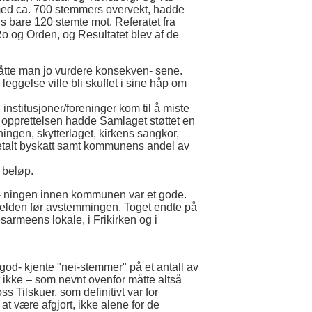
 med ca. 700 stemmers overvekt, hadde
s bare 120 stemte mot. Referatet fra
o og Orden, og Resultatet blev af de
åtte man jo vurdere konsekven- sene.
eggelse ville bli skuffet i sine håp om
 institusjoner/foreninger kom til å miste
n opprettelsen hadde Samlaget støttet en
ningen, skytterlaget, kirkens sangkor,
betalt byskatt samt kommunens andel av
 beløp.
et- ningen innen kommunen var et gode.
velden før avstemmingen. Toget endte på
sarmeens lokale, i Frikirken og i
od- kjente "nei-stemmer" på et antall av
dt ikke – som nevnt ovenfor måtte altså
 Tilskuer, som definitivt var for
 være afgjort, ikke alene for de