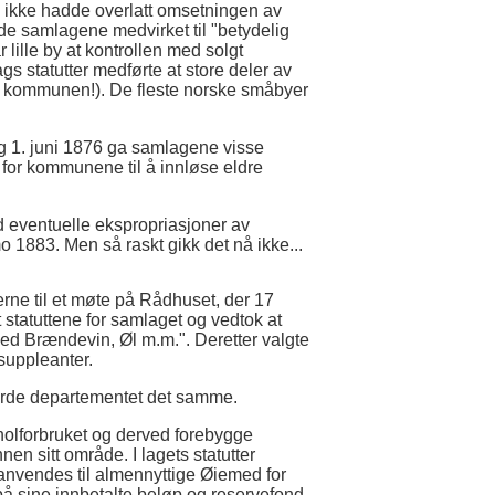
m ikke hadde overlatt omsetningen av
dde samlagene medvirket til "betydelig
 lille by at kontrollen med solgt
ags statutter medførte at store deler av
en kommunen!). De fleste norske småbyer
og 1. juni 1876 ga samlagene visse
t for kommunene til å innløse eldre
ed eventuelle ekspropriasjoner av
rimo 1883. Men så raskt gikk det nå ikke...
rne til et møte på Rådhuset, der 17
 statuttene for samlaget og vedtok at
d Brændevin, Øl m.m.". Deretter valgte
suppleanter.
jorde departementet det samme.
holforbruket og derved forebygge
n sitt område. I lagets statutter
anvendes til almennyttige Øiemed for
 på sine innbetalte beløp og reservefond