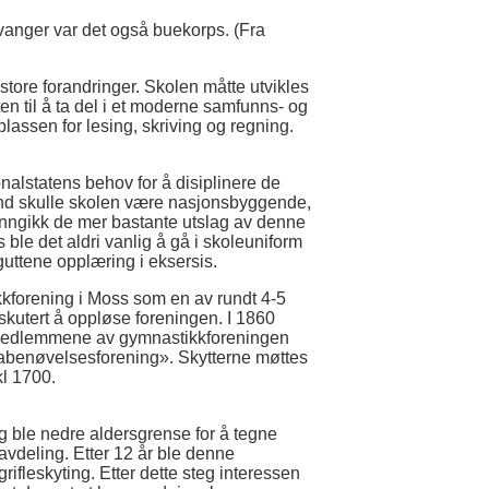
vanger var det også buekorps. (Fra
store forandringer. Skolen måtte utvikles
en til å ta del i et moderne samfunns- og
plassen for lesing, skriving og regning.
nalstatens behov for å disiplinere de
land skulle skolen være nasjonsbyggende,
 unngikk de mer bastante utslag av denne
 ble det aldri vanlig å gå i skoleuniform
guttene opplæring i eksersis.
ikkforening i Moss som en av rundt 4-5
iskutert å oppløse foreningen. I 1860
. Medlemmene av gymnastikkforeningen
abenøvelsesforening». Skytterne møttes
kl 1700.
ig ble nedre aldersgrense for å tegne
avdeling. Etter 12 år ble denne
grifleskyting. Etter dette steg interessen