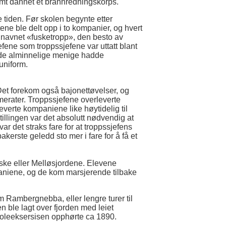
samt dannet et brannredningskorps.
 tiden. Før skolen begynte etter
ene ble delt opp i to kompanier, og hvert
r navnet «fusketropp», den besto av
ene som troppssjefene var uttatt blant
s de alminnelige menige hadde
uniform.
Det forekom også bajonettøvelser, og
merater. Troppssjefene overleverte
everte kompaniene like høytidelig til
llingen var det absolutt nødvendig at
var det straks fare for at troppssjefens
akerste geledd sto mer i fare for å få et
Fiske eller Melløsjordene. Elevene
niene, og de kom marsjerende tilbake
m Rambergnebba, eller lengre turer til
n ble lagt over fjorden med leiet
koleeksersisen opphørte ca 1890.