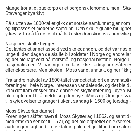
Mange tror at et buekorps er et bergensk fenomen, men i Sta
Stavanger byarkiv)
På slutten av 1800-tallet gikk det norske samfunnet gjennom 
og tilpasses et moderne samfunn. Den skulle gi alle mulighet
yrkesliv. For å få dette til måtte kristendomskunnskapen vike 
Nasjonen skulle bygges
Det fantes et annet aspekt ved skolegangen, og det var nasjo
unge til den dagen de skulle bli soldater. I Norge og andre 
og det ble lagt vekt på morsmål og nasjonal historie. Norge
nasjonalismen. Vi har ingen militaristiske tradisjoner. Således
eller eksersere. Men skolen i Moss var et unntak, og her fikk 
Fra andre halvdel av 1800-tallet var det etablert en gymnast
foreninger i hele Norge. Interessen var dalende, og det ble d
kom det fram ønsker om å danne en skytterforening i byen
ble oppfordret til å melde seg den nye «Moss og Omegns Va
til skyteøvelser to ganger i uken, søndag kl 1600 og torsdag 
Moss Skytterlag dannet
Foreningen skiftet navn til Moss Skytterlag i 1862, og samtid
medlemskap senket til 15 år, og det ble opprettet en ekserser
avdelingen lagt ned. Til erstatning ble det gitt tilbud om salon