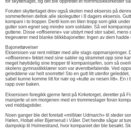
for skytterlaget, og det ble opprettet et hornmusikkorkester 
Foruten skytterlaget drev også skolen med eksersis på denne
sommerferien deltok alle skolegutter i 8 dagers eksersis. Gutt
kompani i to tropper. Dertil kom en liten tropp som gikk unde
gutter som egnet seg mindre som soldater. Så vel kompanisjef
guttene. Disse «offiserene» var utstyrt med stor sabel, men
tregeværer med blanke blikkbajonetter. Ingen av dem hadde 
Bajonettøvelser
Eksersisen var rent militær med alle slags oppmarsjeringer. 
«offiserene» fektet med sine sabler og strammet opp sine ka
meget høytidelig sine tropper til kompanisjefen, som så overl
skolens gymnastikklærer som var øverstbefalende. Ved oppsti
geleddene var helt snorrette! Sto en gutt litt utenfor geleddet, 
sabel kunne komme litt for nær og «kutte av nesen litt». En i b
rapp over baken.
Eksersisen foregikk gjerne først på Kirketorget, deretter på 
marsjerte ut om morgenen med en trommeslager foran kompa
ved middagstider.
Noen ganger ble det foretatt «millitær Udmarch» til steder so
Hølen, Hobøl eller Bjørnerud i Våler. Det hendte sågar at ture
dampskip til Holmestrand, hvor kompaniet der ble besøkt. S