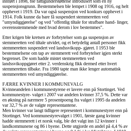
innført i 1898, ble fattigunderstøttelse introdusert som en ny
suspensjonsgrunn. Bestemmelsen ble lempet i 1908 og 1916, og helt
opphevet i 1919. Da var også suspensjon ved konkurs opphevet i
1914. Folk kunne da bare få suspendert stemmeretten ved
"umyndiggjørelse" og ved "offentlig tiltale for strafbare hand- linger,
overensstemmende med hvad derom i lov bestemmes".
Etter krigen ble kretsen av forbrytelser som ga suspensjon av
stemmeretten ved tiltale utvidet, og et betydelig antall personer fikk
stemmeretten suspendert ved landssvikopp- gjøret. I 1953 ble
bestemmelsene om tap av stemmerett ved forbrytelser igjen sterkt
begrenset. De som hadde mistet stemmeretten ved
landssvikoppgjøret etter 2. verdenskrig fikk dermed etter hvert
stemmeretten tilbake. Fra 1980 tapte man ikke lenger automatisk
stemmeretten ved umyndiggjørelse.
FÆRRE KVINNER I KOMMUNEVALG
Kvinneandelen i kommunestyrene er lavere enn på Stortinget. Ved
kommunestyre- valget i 2007 var andelen kvinner 37,5 %. Dette var
en økning på nærmere 5 prosentpoeng fra valget i 1995 da andelen
var 32,7 % av de valgte representantene.
Men kvinner var langt tidligere representert i kommunestyrer enn på
Stortinget. Ved kommunestyrevalget i 1901, første gang kvinner
hadde stemmerett i et norsk valg, ble det valgt inn 12 kvinner i
landkommunene og 86 i byene. Dette utgjorde en andel på 4,4 % av