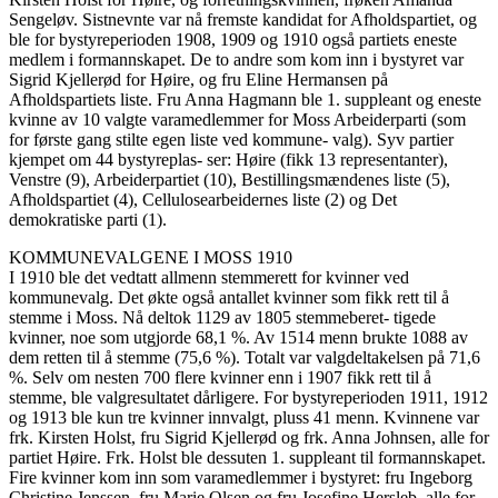
Sengeløv. Sistnevnte var nå fremste kandidat for Afholdspartiet, og
ble for bystyreperioden 1908, 1909 og 1910 også partiets eneste
medlem i formannskapet. De to andre som kom inn i bystyret var
Sigrid Kjellerød for Høire, og fru Eline Hermansen på
Afholdspartiets liste. Fru Anna Hagmann ble 1. suppleant og eneste
kvinne av 10 valgte varamedlemmer for Moss Arbeiderparti (som
for første gang stilte egen liste ved kommune- valg). Syv partier
kjempet om 44 bystyreplas- ser: Høire (fikk 13 representanter),
Venstre (9), Arbeiderpartiet (10), Bestillingsmændenes liste (5),
Afholdspartiet (4), Cellulosearbeidernes liste (2) og Det
demokratiske parti (1).
KOMMUNEVALGENE I MOSS 1910
I 1910 ble det vedtatt allmenn stemmerett for kvinner ved
kommunevalg. Det økte også antallet kvinner som fikk rett til å
stemme i Moss. Nå deltok 1129 av 1805 stemmeberet- tigede
kvinner, noe som utgjorde 68,1 %. Av 1514 menn brukte 1088 av
dem retten til å stemme (75,6 %). Totalt var valgdeltakelsen på 71,6
%. Selv om nesten 700 flere kvinner enn i 1907 fikk rett til å
stemme, ble valgresultatet dårligere. For bystyreperioden 1911, 1912
og 1913 ble kun tre kvinner innvalgt, pluss 41 menn. Kvinnene var
frk. Kirsten Holst, fru Sigrid Kjellerød og frk. Anna Johnsen, alle for
partiet Høire. Frk. Holst ble dessuten 1. suppleant til formannskapet.
Fire kvinner kom inn som varamedlemmer i bystyret: fru Ingeborg
Christine Jenssen, fru Marie Olsen og fru Josefine Hersleb, alle for