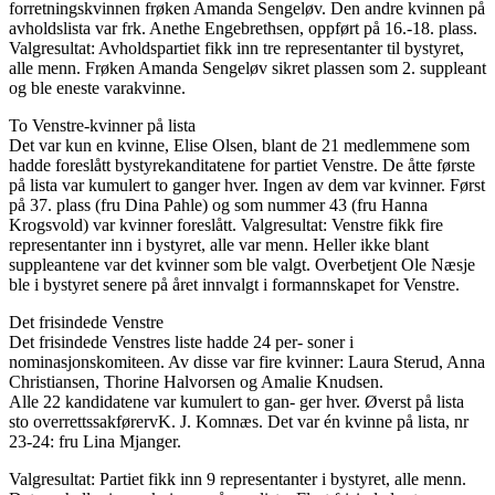
forretningskvinnen frøken Amanda Sengeløv. Den andre kvinnen på
avholdslista var frk. Anethe Engebrethsen, oppført på 16.-18. plass.
Valgresultat: Avholdspartiet fikk inn tre representanter til bystyret,
alle menn. Frøken Amanda Sengeløv sikret plassen som 2. suppleant
og ble eneste varakvinne.
To Venstre-kvinner på lista
Det var kun en kvinne, Elise Olsen, blant de 21 medlemmene som
hadde foreslått bystyrekanditatene for partiet Venstre. De åtte første
på lista var kumulert to ganger hver. Ingen av dem var kvinner. Først
på 37. plass (fru Dina Pahle) og som nummer 43 (fru Hanna
Krogsvold) var kvinner foreslått. Valgresultat: Venstre fikk fire
representanter inn i bystyret, alle var menn. Heller ikke blant
suppleantene var det kvinner som ble valgt. Overbetjent Ole Næsje
ble i bystyret senere på året innvalgt i formannskapet for Venstre.
Det frisindede Venstre
Det frisindede Venstres liste hadde 24 per- soner i
nominasjonskomiteen. Av disse var fire kvinner: Laura Sterud, Anna
Christiansen, Thorine Halvorsen og Amalie Knudsen.
Alle 22 kandidatene var kumulert to gan- ger hver. Øverst på lista
sto overrettssakførervK. J. Komnæs. Det var én kvinne på lista, nr
23-24: fru Lina Mjanger.
Valgresultat: Partiet fikk inn 9 representanter i bystyret, alle menn.