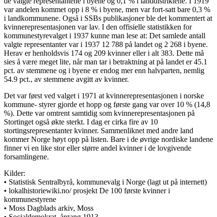
de valgte representantene i byene og 0,1 % i landdistriktene. I 1919
var andelen kommet opp i 8 % i byene, men var fort-satt bare 0,3 %
i landkommunene. Også i SSBs publikasjoner ble det kommentert at
kvinnerepresentasjonen var lav. I den offisielle statistikken for
kommunestyrevalget i 1937 kunne man lese at: Det samlede antall
valgte representanter var i 1937 12 788 på landet og 2 268 i byene.
Herav er henholdsvis 174 og 209 kvinner eller i alt 383. Dette må
sies å være meget lite, når man tar i betraktning at på landet er 45.1
pct. av stemmene og i byene er endog mer enn halvparten, nemlig
54.9 pct., av stemmene avgitt av kvinner.
Det var først ved valget i 1971 at kvinnerepresentasjonen i norske
kommune- styrer gjorde et hopp og første gang var over 10 % (14,8
%). Dette var omtrent samtidig som kvinnerepresentasjonen på
Stortinget også økte sterkt. I dag er cirka fire av 10
stortingsrepresentanter kvinner. Sammenliknet med andre land
kommer Norge høyt opp på listen. Bare i de øvrige nordiske landene
finner vi en like stor eller større andel kvinner i de lovgivende
forsamlingene.
Kilder:
• Statistisk Sentralbyrå, kommunevalg i Norge (lagt ut på internett)
• lokalhistoriewiki.no/ prosjekt De 100 første kvinner i
kommunestyrene
• Moss Dagblads arkiv, Moss
• Socialdemokrat, årgang 1913