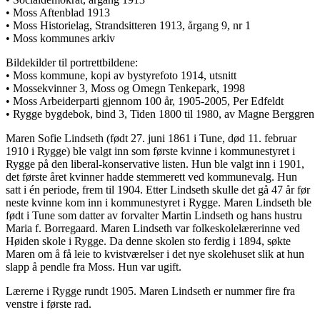
• Moss Aftenblad 1913
• Moss Historielag, Strandsitteren 1913, årgang 9, nr 1
• Moss kommunes arkiv
Bildekilder til portrettbildene:
• Moss kommune, kopi av bystyrefoto 1914, utsnitt
• Mossekvinner 3, Moss og Omegn Tenkepark, 1998
• Moss Arbeiderparti gjennom 100 år, 1905-2005, Per Edfeldt
• Rygge bygdebok, bind 3, Tiden 1800 til 1980, av Magne Berggren
Maren Sofie Lindseth (født 27. juni 1861 i Tune, død 11. februar
1910 i Rygge) ble valgt inn som første kvinne i kommunestyret i
Rygge på den liberal-konservative listen. Hun ble valgt inn i 1901,
det første året kvinner hadde stemmerett ved kommunevalg. Hun
satt i én periode, frem til 1904. Etter Lindseth skulle det gå 47 år før
neste kvinne kom inn i kommunestyret i Rygge. Maren Lindseth ble
født i Tune som datter av forvalter Martin Lindseth og hans hustru
Maria f. Borregaard. Maren Lindseth var folkeskolelærerinne ved
Høiden skole i Rygge. Da denne skolen sto ferdig i 1894, søkte
Maren om å få leie to kvistværelser i det nye skolehuset slik at hun
slapp å pendle fra Moss. Hun var ugift.
Lærerne i Rygge rundt 1905. Maren Lindseth er nummer fire fra
venstre i første rad.