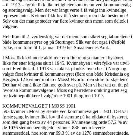
– til 1913 – før de fikk like rettigheter som menn ved kommunevalg
og stortingsvalg. Men det var langt verre å få valgt inn kvinnelige
representanter. Kvinner fikk lov til å stemme, men ikke bestemme!
Selv om det mange steder var flere kvinner enn menn som deltok i
valgene.
Helt fram til 2. verdenskrig var det menn som sikret seg taburettene i
både kommunestyrer og på Stortinget. Slik var det også i Østfold
fylke, som fram til 1. januar 1919 het Smaalenenes Amt.
I Moss fikk kvinnene aldri mer enn fire representanter i bystyret.
Ikke før etter krigens slutt i 1945. Kvinnebyen i vårt fylke var utvil-
somt Fredrikstad. I 1913 var faktisk planke- byen best i Norge og
valgte flest kvinner til kommunestyret (flere enn både Kristiania og
Bergen). 12 kvinner mot to i Moss! Hvorfor den store forskjellen?
Det har vi ennå ikke fått noe godt svar på. Men vi har tatt en titt på
hvordan kommunevalgene i Moss og herredene omkring artet seg
for kvinnepolitikere i valgårene 1901 til og med 1913.
KOMMUNEVALGET I MOSS 1901
593 kvinner i Moss by stemte ved kommunevalget i 1901. Det var
første gang kvinner fikk lov til å stemme på kandidater til bystyret,
som den gang besto av 44 personer. Kvinnene utgjorde 57,2 % av
de 1036 stemmeberettigede kvinner. 886 menn leverte
stemmeseddel, noe som var 69,3 % av de 1278 stemmeberettigede.