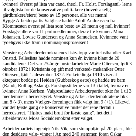
kvinner! Øverst på lista var cand. theol. Fr. Holst. Forslagsstil- lerne
til valglista for de konservative politi- kere (hovedsakelig
gårdbrukere/eiere) besto av 15 personer, alle var menn!
Rygge Arbeiderpartis Valgliste hadde Adolf Andreassen fra
Klommesten øverst på lista som besto av 20 menn og null kvinner!
Forslagsstillere var 11 partimedlemmer, derav tre kvinner: Mina
Johansen, Lovise Gundersen og Anna Samuelsen. Kvinnene vant
tydeligvis ikke fram i nominasjonsprosessen!
Venstre og Arbeiderdemokratenes liste- topp var trelasthandler Karl
Onstad. Felleslista hadde nominert kun én kvinne blant de 20
kandidatene. Det var 25-årige hustellarbeider Marie Ottersen, født 3.
oktober 1872 i Kristiania og gift med verksted- mekaniker Otter
Ottersen, født 1. desember 1872. Folketellinga 1910 viser at
ekteparet bodde på Høiden (Gubbeskog østre) og hadde tre barn
(Randi, Rolf og Aslaug). Forslagsstillerne var 13 i tallet, hvorav en
kvinne: Anna Karlsen. Valgresultatet: Arbeiderpartiet økte fra 1 til 3
medlemmer i herredstyret. Venstre og Arbei- derdemokratene fikk
inn 8 (- 3), mens Vælger- foreningen fikk valgt inn 9 (+1). Likevel
var det første gang de konservative mistet det rene flertall i
herredstyret. "Høires makt brutt for første gang", het det i
arbeideravisa Moss Socialdemokrat etter valget.
Arbeiderpartiets ingeniør Nils Vik, som sto oppført på 20. plass, ble
den desiderte valg- vinner i Ap med 240 stemmer, foran Oskar