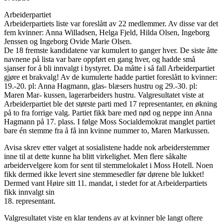
Arbeiderpartiet
Arbeiderpartiets liste var foreslått av 22 medlemmer. Av disse var det
fem kvinner: Anna Willadsen, Helga Fjeld, Hilda Olsen, Ingeborg
Jenssen og Ingeborg Ovide Marie Olsen.
De 18 fremste kandidatene var kumulert to ganger hver. De siste åtte
navnene på lista var bare oppført en gang hver, og hadde små
sjanser for å bli innvalgt i bystyret. Da måtte i så fall Arbeiderpartiet
gjøre et brakvalg! Av de kumulerte hadde partiet foreslått to kvinner:
19.-20. pl: Anna Hagmann, glas- blæsers hustru og 29.-30. pl:
Maren Mar- kussen, lagerarbeiders hustru. Valgresultatet viste at
Arbeiderpartiet ble det største parti med 17 representanter, en økning
på to fra forrige valg. Partiet fikk bare med nød og neppe inn Anna
Hagmann på 17. plass. I følge Moss Socialdemokrat manglet partiet
bare én stemme fra å få inn kvinne nummer to, Maren Markussen.
Avisa skrev etter valget at sosialistene hadde nok arbeiderstemmer
inne til at dette kunne ha blitt virkelighet. Men flere såkalte
arbeidervelgere kom for sent til stemmelokalet i Moss Hotell. Noen
fikk dermed ikke levert sine stemmesedler før dørene ble lukket!
Dermed vant Høire sitt 11. mandat, i stedet for at Arbeiderpartiets
fikk innvalgt sin
18. representant.
Valgresultatet viste en klar tendens av at kvinner ble langt oftere