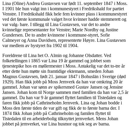
Lina (Oline) Andrea Gustavsen var født 11. september 1847 i Moss.
I 1901 ble hun valgt inn i kommunestyret i Fredrikshald for partiet
Venstre. I Fredrikshald fikk hele fem kvinner plass i kommunestyret
ved det første kommunale valget hvor kvinner hadde stemmerett og
var valg- bare. I tillegg til Lina Gustavsen, var det to andre
kvinnelige representanter for Venstre; Marie Nordby og Justine
Gundersen. De to andre kvinnene i kommune-styret, Sofie
Calmeyer og Anna Davidsen, representerte Høyre. Lina Gustavsen
var medlem av bystyret fra 1902 til 1904.
Foreldrene til Lina het O. Almin og Johanne Olsdatter. Ved
folketellingen i 1865 var Lina 19 år gammel og jobbet som
tjenestepike hos en møllermester i Moss. Antakelig var det to-tre år
etter dette hun møtte sin framtidige ektemann, smeden Johan
Magnus Gustavsen, født 21. januar 1847 i Bohuslän i Sverige (død
1929). Han fikk jobb på Moss Jernverk da han var omkring 20 år
gammel. Johan var sønn av spikersmed Gustav Jansen og Jensine
Jansen. Johan kom til Norge sammen med familien da han var 2,5 år
gammel. Da han var 9 år gammel flyttet familien til Tistedalen og
faren fikk jobb på Cathrineholm Jernverk. Lina og Johan bodde i
Moss den første tiden de var gift og fikk de to første barna der. I
1874 fikk Johan jobb på Cathrineholm og familen flyttet til
Tistedalen til en arbeiderbolig tilknyttet jernverket. Mens Johan
jobbet på jernverket, var Lina husmor og tok seg av barna.