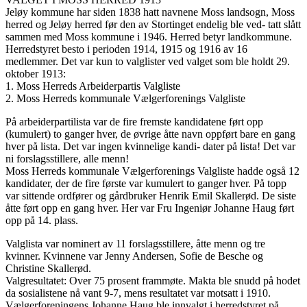
Jeløy kommune har siden 1838 hatt navnene Moss landsogn, Moss
herred og Jeløy herred før den av Stortinget endelig ble ved- tatt slått
sammen med Moss kommune i 1946. Herred betyr landkommune.
Herredstyret besto i perioden 1914, 1915 og 1916 av 16
medlemmer. Det var kun to valglister ved valget som ble holdt 29.
oktober 1913:
1. Moss Herreds Arbeiderpartis Valgliste
2. Moss Herreds kommunale Vælgerforenings Valgliste
På arbeiderpartilista var de fire fremste kandidatene ført opp
(kumulert) to ganger hver, de øvrige åtte navn oppført bare en gang
hver på lista. Det var ingen kvinnelige kandi- dater på lista! Det var
ni forslagsstillere, alle menn!
Moss Herreds kommunale Vælgerforenings Valgliste hadde også 12
kandidater, der de fire første var kumulert to ganger hver. På topp
var sittende ordfører og gårdbruker Henrik Emil Skallerød. De siste
åtte ført opp en gang hver. Her var Fru Ingeniør Johanne Haug ført
opp på 14. plass.
Valglista var nominert av 11 forslagsstillere, åtte menn og tre
kvinner. Kvinnene var Jenny Andersen, Sofie de Besche og
Christine Skallerød.
Valgresultatet: Over 75 prosent frammøte. Makta ble snudd på hodet
da sosialistene nå vant 9-7, mens resultatet var motsatt i 1910.
Vælgerforeningens Johanne Haug ble innvalgt i herredstyret på