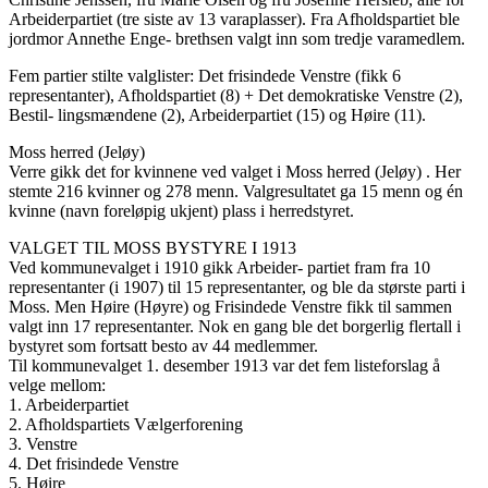
Arbeiderpartiet (tre siste av 13 varaplasser). Fra Afholdspartiet ble
jordmor Annethe Enge- brethsen valgt inn som tredje varamedlem.
Fem partier stilte valglister: Det frisindede Venstre (fikk 6
representanter), Afholdspartiet (8) + Det demokratiske Venstre (2),
Bestil- lingsmændene (2), Arbeiderpartiet (15) og Høire (11).
Moss herred (Jeløy)
Verre gikk det for kvinnene ved valget i Moss herred (Jeløy) . Her
stemte 216 kvinner og 278 menn. Valgresultatet ga 15 menn og én
kvinne (navn foreløpig ukjent) plass i herredstyret.
VALGET TIL MOSS BYSTYRE I 1913
Ved kommunevalget i 1910 gikk Arbeider- partiet fram fra 10
representanter (i 1907) til 15 representanter, og ble da største parti i
Moss. Men Høire (Høyre) og Frisindede Venstre fikk til sammen
valgt inn 17 representanter. Nok en gang ble det borgerlig flertall i
bystyret som fortsatt besto av 44 medlemmer.
Til kommunevalget 1. desember 1913 var det fem listeforslag å
velge mellom:
1. Arbeiderpartiet
2. Afholdspartiets Vælgerforening
3. Venstre
4. Det frisindede Venstre
5. Høire