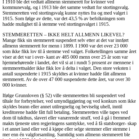
I 1910 ble det vedtatt allmenn stemmerett for kvinner ved
kommunevalg, og i 1913 ble det samme vedtatt for stortingsvalg.
Stemmeretten ved stortingsvalg kunne nyttes fra og med valget i
1915. Som følge av dette, var det 43,5 % av befolkningen som
hadde mulighet til å stemme ved stortingsvalget i 1915.
STEMMERETTEN – IKKE HELT ALLMENN LIKEVEL?
Mange fikk sin stemmerett suspendert selv etter at det var innført
allmenn stemmerett for menn i 1899. I 1900 var det over 23 000
som ikke fikk lov til å stemme ved valget. Folketellingen samme året
viser at det var i over- kant av 485 000 menn over 25 år som var
hjemmehørende i landet, det vil si at i rundt 5 prosent av mennene i
stemmerettsalder ikke fikk lov å delta i valget. Den store veksten i
antall suspenderte i 1915 skyldtes at kvinner hadde fått allmenn
stemmerett. Av de over 47 000 suspenderte dette året, var over 30
000 kvinner.
Ifølge Grunnloven (§ 52) ville stemmeretten bli suspendert ved
tiltale for forbrytelser, ved umyndiggjøring og ved konkurs som ikke
skyldes brann eller annet utilregnelig og beviselig uhell, inntil
kreditorene hadde fått full betaling. Stemmeretten ville tapes ved
dom til tukthus, slaveri eller vanærende straff, ved å gå i fremmed
makts tjeneste uten regjeringens samtykke, ved å få statsborger- skap
i et annet land eller ved å kjøpe eller selge stemmer eller stemme i
mer enn én valgforsamling. Samtidig som allmenn stemmerett ble