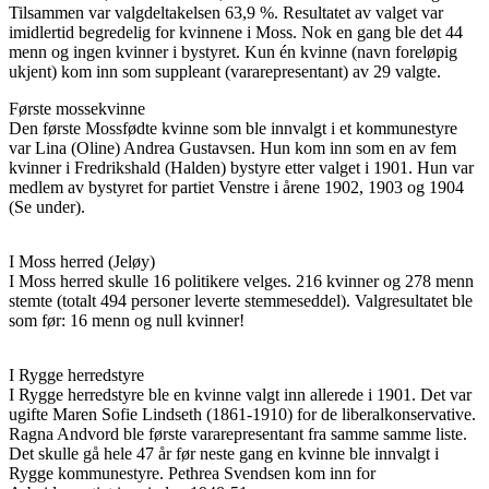
Tilsammen var valgdeltakelsen 63,9 %. Resultatet av valget var
imidlertid begredelig for kvinnene i Moss. Nok en gang ble det 44
menn og ingen kvinner i bystyret. Kun én kvinne (navn foreløpig
ukjent) kom inn som suppleant (vararepresentant) av 29 valgte.
Første mossekvinne
Den første Mossfødte kvinne som ble innvalgt i et kommunestyre
var Lina (Oline) Andrea Gustavsen. Hun kom inn som en av fem
kvinner i Fredrikshald (Halden) bystyre etter valget i 1901. Hun var
medlem av bystyret for partiet Venstre i årene 1902, 1903 og 1904
(Se under).
I Moss herred (Jeløy)
I Moss herred skulle 16 politikere velges. 216 kvinner og 278 menn
stemte (totalt 494 personer leverte stemmeseddel). Valgresultatet ble
som før: 16 menn og null kvinner!
I Rygge herredstyre
I Rygge herredstyre ble en kvinne valgt inn allerede i 1901. Det var
ugifte Maren Sofie Lindseth (1861-1910) for de liberalkonservative.
Ragna Andvord ble første vararepresentant fra samme samme liste.
Det skulle gå hele 47 år før neste gang en kvinne ble innvalgt i
Rygge kommunestyre. Pethrea Svendsen kom inn for