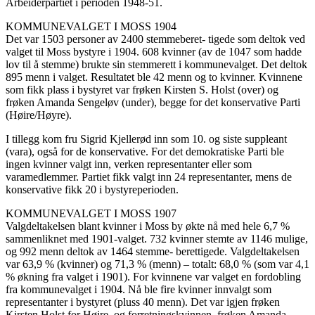
Arbeiderpartiet i perioden 1948-51.
KOMMUNEVALGET I MOSS 1904
Det var 1503 personer av 2400 stemmeberet- tigede som deltok ved
valget til Moss bystyre i 1904. 608 kvinner (av de 1047 som hadde
lov til å stemme) brukte sin stemmerett i kommunevalget. Det deltok
895 menn i valget. Resultatet ble 42 menn og to kvinner. Kvinnene
som fikk plass i bystyret var frøken Kirsten S. Holst (over) og
frøken Amanda Sengeløv (under), begge for det konservative Parti
(Høire/Høyre).
I tillegg kom fru Sigrid Kjellerød inn som 10. og siste suppleant
(vara), også for de konservative. For det demokratiske Parti ble
ingen kvinner valgt inn, verken representanter eller som
varamedlemmer. Partiet fikk valgt inn 24 representanter, mens de
konservative fikk 20 i bystyreperioden.
KOMMUNEVALGET I MOSS 1907
Valgdeltakelsen blant kvinner i Moss by økte nå med hele 6,7 %
sammenliknet med 1901-valget. 732 kvinner stemte av 1146 mulige,
og 992 menn deltok av 1464 stemme- berettigede. Valgdeltakelsen
var 63,9 % (kvinner) og 71,3 % (menn) – totalt: 68,0 % (som var 4,1
% økning fra valget i 1901). For kvinnene var valget en fordobling
fra kommunevalget i 1904. Nå ble fire kvinner innvalgt som
representanter i bystyret (pluss 40 menn). Det var igjen frøken
Kirsten Holst for Høire, og forretningskvinnen, frøken Amanda