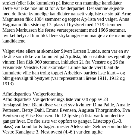
strøket (eller ikke kumulert) på listene enn mannlige kandidater.
Dette var ikke noe unikt for Arbeiderpartiet. Det samme skjedde
med de fleste kvinnelige kandidater uansett valgliste de sto på! Arne
Magnussen fikk 1804 stemmer og toppet Ap-lista ved valget. Anna
Hagmann fikk siste og 17. plass til bystyret med 1719 stemmer.
Maren Markussen ble første vararepresentant med 1666 stemmer,
hvilket betyr at hun fikk flere strykninger enn mange av de mannlige
kandidatene.
Valget viste ellers at skomaker Sivert Larsen Lunde, som var en av
de åtte som ikke var kumulert på Ap-lista, ble sosialistenes egentlige
vinner. Han fikk 960 stemmer, inkludert 21 fra Venstre og 26 fra
Frisindede Venstre. Om skomaker Lunde hadde vært blant de
kumulerte ville han trolig toppet Arbeider- partiets liste klart – og
blitt gjenvalgt til bystyret (var representant i årene 1911, 1912 og
1913).
Afholdspartiets Vælgerforening
Afholdspartiets Vælgerforenings liste var satt opp av 23
forslagsstillere. Blant disse var det syv kvinner: Dina Pahle, Amalie
Pettersen, Betzy Dahl, Emma Evensen, Augusta Thorgrimsbo, Eva
Bentzen og Elise Evensen. De 12 første på lista var kumulert tre
ganger hver. De fire siste var oppført to ganger. Listetopp (1.-3.
plass) var konditor & bager- mester Aleksander Selmer som bodde i
Vestre Kanalgate 3. Nest øverst (4.-6.) var den ugifte