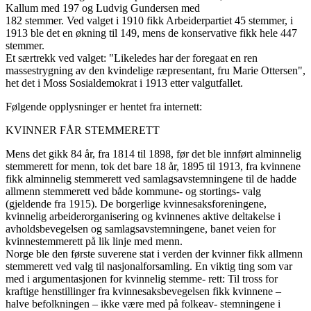
Kallum med 197 og Ludvig Gundersen med
182 stemmer. Ved valget i 1910 fikk Arbeiderpartiet 45 stemmer, i
1913 ble det en økning til 149, mens de konservative fikk hele 447
stemmer.
Et særtrekk ved valget: "Likeledes har der foregaat en ren
massestrygning av den kvindelige ræpresentant, fru Marie Ottersen",
het det i Moss Sosialdemokrat i 1913 etter valgutfallet.
Følgende opplysninger er hentet fra internett:
KVINNER FÅR STEMMERETT
Mens det gikk 84 år, fra 1814 til 1898, før det ble innført alminnelig
stemmerett for menn, tok det bare 18 år, 1895 til 1913, fra kvinnene
fikk alminnelig stemmerett ved samlagsavstemningene til de hadde
allmenn stemmerett ved både kommune- og stortings- valg
(gjeldende fra 1915). De borgerlige kvinnesaksforeningene,
kvinnelig arbeiderorganisering og kvinnenes aktive deltakelse i
avholdsbevegelsen og samlagsavstemningene, banet veien for
kvinnestemmerett på lik linje med menn.
Norge ble den første suverene stat i verden der kvinner fikk allmenn
stemmerett ved valg til nasjonalforsamling. En viktig ting som var
med i argumentasjonen for kvinnelig stemme- rett: Til tross for
kraftige henstillinger fra kvinnesaksbevegelsen fikk kvinnene –
halve befolkningen – ikke være med på folkeav- stemningene i