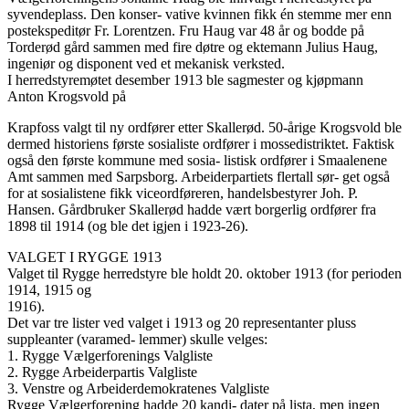
syvendeplass. Den konser- vative kvinnen fikk én stemme mer enn
postekspeditør Fr. Lorentzen. Fru Haug var 48 år og bodde på
Torderød gård sammen med fire døtre og ektemann Julius Haug,
ingeniør og disponent ved et mekanisk verksted.
I herredstyremøtet desember 1913 ble sagmester og kjøpmann
Anton Krogsvold på
Krapfoss valgt til ny ordfører etter Skallerød. 50-årige Krogsvold ble
dermed historiens første sosialiste ordfører i mossedistriktet. Faktisk
også den første kommune med sosia- listisk ordfører i Smaalenene
Amt sammen med Sarpsborg. Arbeiderpartiets flertall sør- get også
for at sosialistene fikk viceordføreren, handelsbestyrer Joh. P.
Hansen. Gårdbruker Skallerød hadde vært borgerlig ordfører fra
1898 til 1914 (og ble det igjen i 1923-26).
VALGET I RYGGE 1913
Valget til Rygge herredstyre ble holdt 20. oktober 1913 (for perioden
1914, 1915 og
1916).
Det var tre lister ved valget i 1913 og 20 representanter pluss
suppleanter (varamed- lemmer) skulle velges:
1. Rygge Vælgerforenings Valgliste
2. Rygge Arbeiderpartis Valgliste
3. Venstre og Arbeiderdemokratenes Valgliste
Rygge Vælgerforening hadde 20 kandi- dater på lista, men ingen