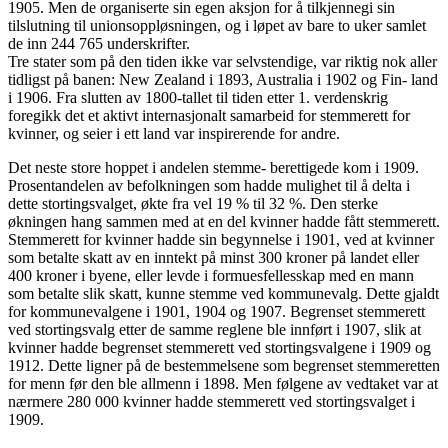
1905. Men de organiserte sin egen aksjon for å tilkjennegi sin
tilslutning til unionsoppløsningen, og i løpet av bare to uker samlet
de inn 244 765 underskrifter.
Tre stater som på den tiden ikke var selvstendige, var riktig nok aller
tidligst på banen: New Zealand i 1893, Australia i 1902 og Fin- land
i 1906. Fra slutten av 1800-tallet til tiden etter 1. verdenskrig
foregikk det et aktivt internasjonalt samarbeid for stemmerett for
kvinner, og seier i ett land var inspirerende for andre.
Det neste store hoppet i andelen stemme- berettigede kom i 1909.
Prosentandelen av befolkningen som hadde mulighet til å delta i
dette stortingsvalget, økte fra vel 19 % til 32 %. Den sterke
økningen hang sammen med at en del kvinner hadde fått stemmerett.
Stemmerett for kvinner hadde sin begynnelse i 1901, ved at kvinner
som betalte skatt av en inntekt på minst 300 kroner på landet eller
400 kroner i byene, eller levde i formuesfellesskap med en mann
som betalte slik skatt, kunne stemme ved kommunevalg. Dette gjaldt
for kommunevalgene i 1901, 1904 og 1907. Begrenset stemmerett
ved stortingsvalg etter de samme reglene ble innført i 1907, slik at
kvinner hadde begrenset stemmerett ved stortingsvalgene i 1909 og
1912. Dette ligner på de bestemmelsene som begrenset stemmeretten
for menn før den ble allmenn i 1898. Men følgene av vedtaket var at
nærmere 280 000 kvinner hadde stemmerett ved stortingsvalget i
1909.