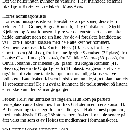
Det var heller ingen kvinner på varalista. Flest frisindede stemmer
fikk Bjørn Kristensen, redaktør i Moss Avis.
Høires nominasjonsliste
Høires nominasjonsliste var foreslått av 25 personer, derav fem
kvinner: Gina Gerner, Ragna Ramleth, Lilly Christiansen, Sigrid
Kjellerød og Anna Johnsen. Høire var det eneste partiet som ikke
hadde kumulert noen på sin liste. Av de 44 foreslåtte kandidatene
var Høire flinkest i klassen med hele åtte kvinner nominert.
Kvinnene var disse: frk. Kirsten Holst (10. plass), fru Lilly
Christiansen (24.plass), fru Kristine Jørgine Svendsen (27 plass), fru
Louise Olsen Lund (29. plass), fru Mathilde Værnø (38. plass), fru
Olivia Johanne Johannesen (39. plass), fru Ragna Ramleth (41.
plass) og lærerinde Olga Tønseth (44. plass). Valgresultatet viste
også her at kvinnene tapte kampen mot mannlige konservative
politikere. Bare frøken Kirsten Holst kom inn i bystyret blant partiets
11 representanter! De sju øvrige kvinnene ble trolig strøket på listene
eller ikke kumulert så mange ganger
Frøken Holst var unntaket fra regelen. Hun kom på partiets
femteplass i antall stemmer. Hun fikk 684 stemmer, mens konsul H.
B. Peterson og stadslæge Johan Galtung var Høires mest populære,
med henholdsvis 799 og 756 stem- mer. Frøken Holst ble senere på
året valgt inn som et av Høires tre medlemmer i formannskapet.
VALGET I MOSS HERRED 1913