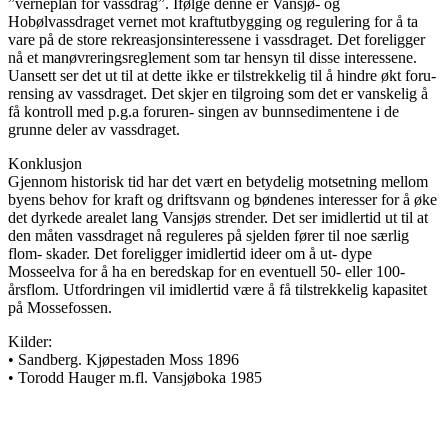
”verneplan for vassdrag”. Ifølge denne er Vansjø- og
Hobølvassdraget vernet mot kraftutbygging og regulering for å ta
vare på de store rekreasjonsinteressene i vassdraget. Det foreligger
nå et manøvreringsreglement som tar hensyn til disse interessene.
Uansett ser det ut til at dette ikke er tilstrekkelig til å hindre økt foru-
rensing av vassdraget. Det skjer en tilgroing som det er vanskelig å
få kontroll med p.g.a foruren- singen av bunnsedimentene i de
grunne deler av vassdraget.
Konklusjon
Gjennom historisk tid har det vært en betydelig motsetning mellom
byens behov for kraft og driftsvann og bøndenes interesser for å øke
det dyrkede arealet lang Vansjøs strender. Det ser imidlertid ut til at
den måten vassdraget nå reguleres på sjelden fører til noe særlig
flom- skader. Det foreligger imidlertid ideer om å ut- dype
Mosseelva for å ha en beredskap for en eventuell 50- eller 100-
årsflom. Utfordringen vil imidlertid være å få tilstrekkelig kapasitet
på Mossefossen.
Kilder:
• Sandberg. Kjøpestaden Moss 1896
• Torodd Hauger m.fl. Vansjøboka 1985