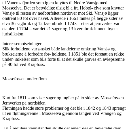
til Vanem- fjorden som igjen knyttes til Nedre Vansjø med
Mosseelva. Det er betydelige tilsig bl.a fra Hobøl- elva som knytter
Vansjø til resten av nedbørfeltet nordover mot Ski. Vansjø ligger
omtrent 80 fot over havet. Allerede i 1661 fantes på begge sider av
elva 36 sagbruk og 12 kvernbruk. I 1743 – etter at jernverket var
etablert i 1704 – var det 21 sager og 13 kvernbruk innnen byens
jurisdiksjon.
Interessemotsetninger
Slik forholdene var ønsket både landeierne omkring Vansjø og
brukseierne å forbedre for- holdene. I 1851 ble det foretatt en rekke
under- søkelser som bl.a førte til at det skulle graves en avløpsrenne
på 40 fot ved Krapfoss.
Mossefossen under flom
Kart fra 1811 som viser sager og møller på to sider av Mossefossen.
Jernverket på nordsiden.
Fløtningen hadde store problemer og det ble i 1842 og 1843 sprengt
ut en fløtningsrenne i Mosseelva gjennom tangen ved Vrangen og
Krapfoss.
Til å regulere vannstanden skulle det anleg-ges en bevegelig dam