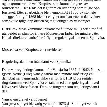
og en tømmerrenne ved Krapfoss som kunne dirigeres av
brukseierne. I 1856 ble det lagt fram en utredning som fulgte opp
forslaget. Etter at arbeidene ble gjennomført i 1866-67 sto hele
anlegget ferdig. I 1868 ble det enighet om å ansette en damvokter
som skulle følge opp driften og reguleringen av vassdraget.
I 1881 tok Moss kommune initiativ for å utrede muligheten for å få
utarbeidet en plan for å gjøre Mosseelven farbar for mindre båter.
Kanal- direktøren anbefalte å flytte reguleringsdammen til Sponvika.
Mosseelva ved Krapfoss etter utvidelsen
Reguleringsdammen (nåledam) ved Sponvika
Dette var reguleringsdammen for Vansjø fra 1887 til 1942. Noe som
gjorde Nedre (Lille) Vansjø farbar med mindre robåter og en
dampbåt når vannstanden ikke var for lav. I 1942 ble regule-
ringsdammen ved Sponvika erstattet med en reguleringsdam ved
Klova ved Mossefossen. Den- ne fungerer som reguleringsdam i
dag.
Vansjøvassdraget varig vernet
Vansjøvassdraget ble varig vernet fra 1973 da Stortinget vedtok