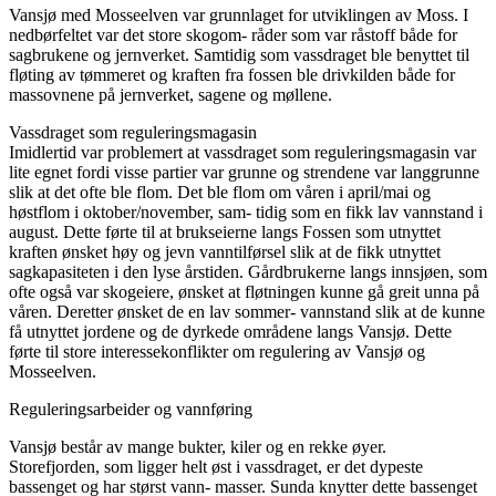
Vansjø med Mosseelven var grunnlaget for utviklingen av Moss. I
nedbørfeltet var det store skogom- råder som var råstoff både for
sagbrukene og jernverket. Samtidig som vassdraget ble benyttet til
fløting av tømmeret og kraften fra fossen ble drivkilden både for
massovnene på jernverket, sagene og møllene.
Vassdraget som reguleringsmagasin
Imidlertid var problemert at vassdraget som reguleringsmagasin var
lite egnet fordi visse partier var grunne og strendene var langgrunne
slik at det ofte ble flom. Det ble flom om våren i april/mai og
høstflom i oktober/november, sam- tidig som en fikk lav vannstand i
august. Dette førte til at brukseierne langs Fossen som utnyttet
kraften ønsket høy og jevn vanntilførsel slik at de fikk utnyttet
sagkapasiteten i den lyse årstiden. Gårdbrukerne langs innsjøen, som
ofte også var skogeiere, ønsket at fløtningen kunne gå greit unna på
våren. Deretter ønsket de en lav sommer- vannstand slik at de kunne
få utnyttet jordene og de dyrkede områdene langs Vansjø. Dette
førte til store interessekonflikter om regulering av Vansjø og
Mosseelven.
Reguleringsarbeider og vannføring
Vansjø består av mange bukter, kiler og en rekke øyer.
Storefjorden, som ligger helt øst i vassdraget, er det dypeste
bassenget og har størst vann- masser. Sunda knytter dette bassenget