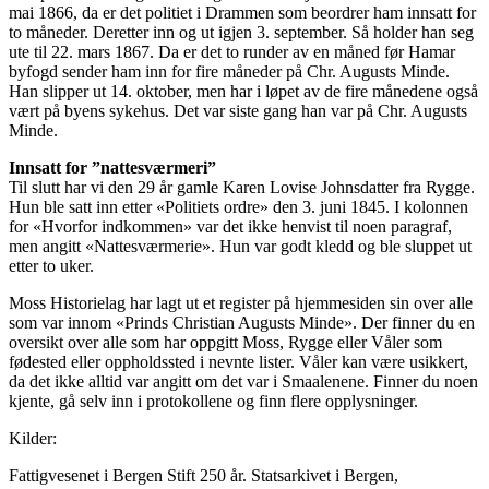
mai 1866, da er det politiet i Drammen som beordrer ham innsatt for
to måneder. Deretter inn og ut igjen 3. september. Så holder han seg
ute til 22. mars 1867. Da er det to runder av en måned før Hamar
byfogd sender ham inn for fire måneder på Chr. Augusts Minde.
Han slipper ut 14. oktober, men har i løpet av de fire månedene også
vært på byens sykehus. Det var siste gang han var på Chr. Augusts
Minde.
Innsatt for ”nattesværmeri”
Til slutt har vi den 29 år gamle Karen Lovise Johnsdatter fra Rygge.
Hun ble satt inn etter «Politiets ordre» den 3. juni 1845. I kolonnen
for «Hvorfor indkommen» var det ikke henvist til noen paragraf,
men angitt «Nattesværmerie». Hun var godt kledd og ble sluppet ut
etter to uker.
Moss Historielag har lagt ut et register på hjemmesiden sin over alle
som var innom «Prinds Christian Augusts Minde». Der finner du en
oversikt over alle som har oppgitt Moss, Rygge eller Våler som
fødested eller oppholdssted i nevnte lister. Våler kan være usikkert,
da det ikke alltid var angitt om det var i Smaalenene. Finner du noen
kjente, gå selv inn i protokollene og finn flere opplysninger.
Kilder:
Fattigvesenet i Bergen Stift 250 år. Statsarkivet i Bergen,