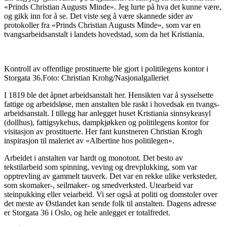
«Prinds Christian Augusts Minde». Jeg lurte på hva det kunne være,
og gikk inn for å se. Det viste seg å være skannede sider av
protokoller fra «Prinds Christian Augusts Minde», som var en
tvangsarbeidsanstalt i landets hovedstad, som da het Kristiania.
Kontroll av offentlige prostituerte ble gjort i politilegens kontor i
Storgata 36.Foto: Christian Krohg/Nasjonalgalleriet
I 1819 ble det åpnet arbeidsanstalt her. Hensikten var å sysselsette
fattige og arbeidsløse, men anstalten ble raskt i hovedsak en tvangs-
arbeidsanstalt. I tillegg har anlegget huset Kristiania sinnsykeasyl
(dollhus), fattigsykehus, dampkjøkken og politilegens kontor for
visitasjon av prostituerte. Her fant kunstneren Christian Krogh
inspirasjon til maleriet av «Albertine hos politilegen».
Arbeidet i anstalten var hardt og monotont. Det besto av
tekstilarbeid som spinning, veving og drevplukking, som var
opptrevling av gammelt tauverk. Det var en rekke ulike verksteder,
som skomaker-, seilmaker- og smedverksted. Utearbeid var
steinpukking eller veiarbeid. Vi ser også at politi og domstoler over
det meste av Østlandet kan sende folk til anstalten. Dagens adresse
er Storgata 36 i Oslo, og hele anlegget er totalfredet.