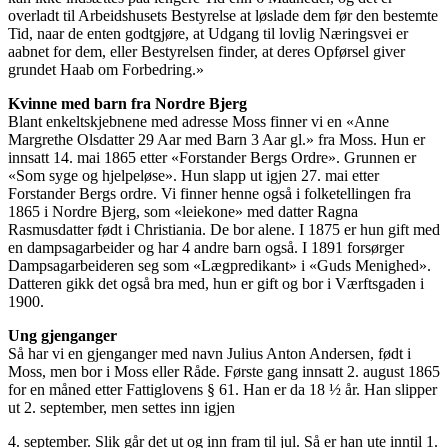
overladt til Arbeidshusets Bestyrelse at løslade dem før den bestemte
Tid, naar de enten godtgjøre, at Udgang til lovlig Næringsvei er
aabnet for dem, eller Bestyrelsen finder, at deres Opførsel giver
grundet Haab om Forbedring.»
Kvinne med barn fra Nordre Bjerg
Blant enkeltskjebnene med adresse Moss finner vi en «Anne
Margrethe Olsdatter 29 Aar med Barn 3 Aar gl.» fra Moss. Hun er
innsatt 14. mai 1865 etter «Forstander Bergs Ordre». Grunnen er
«Som syge og hjelpeløse». Hun slapp ut igjen 27. mai etter
Forstander Bergs ordre. Vi finner henne også i folketellingen fra
1865 i Nordre Bjerg, som «leiekone» med datter Ragna
Rasmusdatter født i Christiania. De bor alene. I 1875 er hun gift med
en dampsagarbeider og har 4 andre barn også. I 1891 forsørger
Dampsagarbeideren seg som «Lægpredikant» i «Guds Menighed».
Datteren gikk det også bra med, hun er gift og bor i Værftsgaden i
1900.
Ung gjenganger
Så har vi en gjenganger med navn Julius Anton Andersen, født i
Moss, men bor i Moss eller Råde. Første gang innsatt 2. august 1865
for en måned etter Fattiglovens § 61. Han er da 18 ½ år. Han slipper
ut 2. september, men settes inn igjen
4. september. Slik går det ut og inn fram til jul. Så er han ute inntil 1.