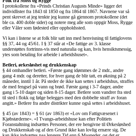
Folk fra Moss og Rygge
I protokollene fra «Prinds Christian Augusts Minde» ligger det
individlister fra 1843 til 1850 og fra 1864 til 1867. Navnene var så
pent skrevet at jeg tenkte jeg kunne gå gjennom protokollene (det
ble ca. 400 doble sider) og notere meg alle som oppgir Moss, Rygge
eller Våler som fødested eller oppholdssted.
Vi kan i listene se at folk blir satt inn med henvisning til fattiglovens
§§ 37, 44 og 45/61. I § 37 står at «De fattige av 3. klasse
understøttes fortrinns-vis med naturalia og kan, hvis hensiktsmessig,
ytes som betaling for arbeide i arbeidshuset».
Betleri, ørkesløshet og drukkenskap
§ 44 omhandler betleri. «Første gang idømmes de 2 mdr., andre
gang 4 mdr. og deretter, for hver gang de blir tatt, en økning på 2
måneder, inntil 1 år. På steder de ikke kan settes i arbeidshus, straffes
de med fengsel på vann og brød. Første gang i 3-7 dager, andre
gang i 5-10 dager og siden 8-15 dager. Betlere som vandrer fra sted
til sted i flokk og følge belegges med den dobbelte straff av foran
angitt.» Betlere fra andre distrikter kunne også settes i arbeidshuset.
§ 45 (av 1843) = § 61 (av 1863) er «Lov om Fattigvæsenet i
Kjøbstæderne». «I Tvangs-arbeidshuse kan efter Politiets
Foranstaltning indsættes Personer, der ere hengivne til Ørkesløshed
og Drukkenskab og af den Grund ikke kan lovlig ernære sig. De
kan ikke indsættes paa lengere Tid enn 6 Maaneder, og det er