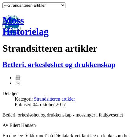
Moss
Historielag
Strandsitteren artikler
Betleri, ørkesløshet og drukkenskap
Detaljer
Kategori:
Strandsitteren artikler
Publisert
04. oktober 2017
Betleri, ørkesløshet og drukkenskap - mossinger i fattigvesenet
Av Eilert Hansen
En dag jeg ‘gikk rundt’ på Digitalarkivet fant jeg en lenke som het