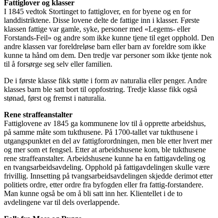
Fattiglover og klasser
I 1845 vedtok Stortinget to fattiglover, en for byene og en for
landdistriktene. Disse lovene delte de fattige inn i klasser. Første
klassen fattige var gamle, syke, personer med «Legems- eller
Forstands-Feil» og andre som ikke kunne tjene til eget opphold. Den
andre klassen var foreldreløse barn eller barn av foreldre som ikke
kunne ta hånd om dem. Den tredje var personer som ikke tjente nok
til å forsørge seg selv eller familien.
De i første klasse fikk støtte i form av naturalia eller penger. Andre
klasses barn ble satt bort til oppfostring. Tredje klasse fikk også
stønad, først og fremst i naturalia.
Rene straffeanstalter
Fattiglovene av 1845 ga kommunene lov til å opprette arbeidshus,
på samme måte som tukthusene. På 1700-tallet var tukthusene i
utgangspunktet en del av fattigforordningen, men ble etter hvert mer
og mer som et fengsel. Etter at arbeidshusene kom, ble tukthusene
rene straffeanstalter. Arbeidshusene kunne ha en fattigavdeling og
en tvangsarbeidsavdeling. Opphold på fattigavdelingen skulle være
frivillig. Innsetting på tvangsarbeidsavdelingen skjedde derimot etter
politiets ordre, etter ordre fra byfogden eller fra fattig-forstandere.
Man kunne også be om å bli satt inn her. Klientellet i de to
avdelingene var til dels overlappende.