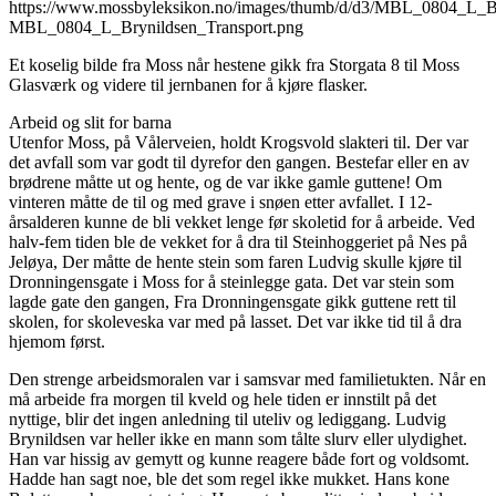
Et koselig bilde fra Moss når hestene gikk fra Storgata 8 til Moss
Glasværk og videre til jernbanen for å kjøre flasker.
Arbeid og slit for barna
Utenfor Moss, på Vålerveien, holdt Krogsvold slakteri til. Der var
det avfall som var godt til dyrefor den gangen. Bestefar eller en av
brødrene måtte ut og hente, og de var ikke gamle guttene! Om
vinteren måtte de til og med grave i snøen etter avfallet. I 12-
årsalderen kunne de bli vekket lenge før skoletid for å arbeide. Ved
halv-fem tiden ble de vekket for å dra til Steinhoggeriet på Nes på
Jeløya, Der måtte de hente stein som faren Ludvig skulle kjøre til
Dronningensgate i Moss for å steinlegge gata. Det var stein som
lagde gate den gangen, Fra Dronningensgate gikk guttene rett til
skolen, for skoleveska var med på lasset. Det var ikke tid til å dra
hjemom først.
Den strenge arbeidsmoralen var i samsvar med familietukten. Når en
må arbeide fra morgen til kveld og hele tiden er innstilt på det
nyttige, blir det ingen anledning til uteliv og lediggang. Ludvig
Brynildsen var heller ikke en mann som tålte slurv eller ulydighet.
Han var hissig av gemytt og kunne reagere både fort og voldsomt.
Hadde han sagt noe, ble det som regel ikke mukket. Hans kone