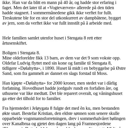
ikke. Han var da blitt en mann på 40 år, og hadde stor erfaring i
faget. Men det later til at «Vogteværven» allerede på den tiden
hadde stagnert. I sommermånedene gikk ikke verftet for fullt.
Treskutene ble for en stor del utkonkurrert av dampbåtene, bygget
av jern, som da verftet ikke var fullt innstilt på å arbeide med.
Hele familien samlet utenfor huset i Stengata 8 rett etter
årtusenskiftet.
Boligen i Stengata 8.
Mine oldeforeldre fikk 13 barn, av dem var det 9 som vokste opp.
Oldefar Ludvig flyttet med sin kone og familie til Stengata 8,
tidligere «Dølahytta», i 1890. Huset lå midt i en bebyggelse på Østre
Sand, som fra gammelt av dannet en slags forstad til Moss.
Han kjøpte «Dølahytta» for 2000 kroner, men stedet var i dårlig
forfatning. Hovedhuset hadde jordgulv rundt en forfallen åre, og
uthusene var like medtatt. Det ble reparert overalt, og våningshuset
ga etter det tilhold for to familier.
Fra hjemstedet i Jeløygata 8 fulgte det med èn ku, men bestanden
økte snart. Bestefar Kristian, den eldste sønnen som senere skulle
opparbeide vognmannsforretningen, drev i sommerhalvåret bølingen
over Kanalbrua og gjetet den dagen lang på Framnesjordene