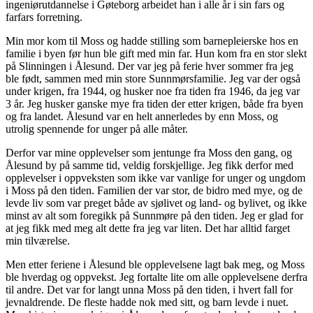
ingeniørutdannelse i Gøteborg arbeidet han i alle år i sin fars og
farfars forretning.
Min mor kom til Moss og hadde stilling som barnepleierske hos en
familie i byen før hun ble gift med min far. Hun kom fra en stor slekt
på Slinningen i Ålesund. Der var jeg på ferie hver sommer fra jeg
ble født, sammen med min store Sunnmørsfamilie. Jeg var der også
under krigen, fra 1944, og husker noe fra tiden fra 1946, da jeg var
3 år. Jeg husker ganske mye fra tiden der etter krigen, både fra byen
og fra landet. Ålesund var en helt annerledes by enn Moss, og
utrolig spennende for unger på alle måter.
Derfor var mine opplevelser som jentunge fra Moss den gang, og
Ålesund by på samme tid, veldig forskjellige. Jeg fikk derfor med
opplevelser i oppveksten som ikke var vanlige for unger og ungdom
i Moss på den tiden. Familien der var stor, de bidro med mye, og de
levde liv som var preget både av sjølivet og land- og bylivet, og ikke
minst av alt som foregikk på Sunnmøre på den tiden. Jeg er glad for
at jeg fikk med meg alt dette fra jeg var liten. Det har alltid farget
min tilværelse.
Men etter feriene i Ålesund ble opplevelsene lagt bak meg, og Moss
ble hverdag og oppvekst. Jeg fortalte lite om alle opplevelsene derfra
til andre. Det var for langt unna Moss på den tiden, i hvert fall for
jevnaldrende. De fleste hadde nok med sitt, og barn levde i nuet.