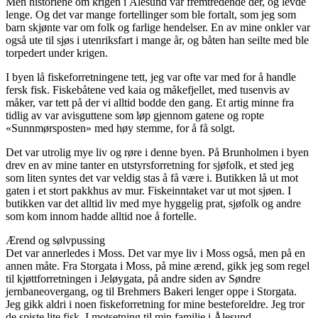
Men historiene om krigen i Ålesund var fremtredende der, og levde
lenge. Og det var mange fortellinger som ble fortalt, som jeg som
barn skjønte var om folk og farlige hendelser. En av mine onkler var
også ute til sjøs i utenriksfart i mange år, og båten han seilte med ble
torpedert under krigen.
I byen lå fiskeforretningene tett, jeg var ofte var med for å handle
fersk fisk. Fiskebåtene ved kaia og måkefjellet, med tusenvis av
måker, var tett på der vi alltid bodde den gang. Et artig minne fra
tidlig av var avisguttene som løp gjennom gatene og ropte
«Sunnmørsposten» med høy stemme, for å få solgt.
Det var utrolig mye liv og røre i denne byen. På Brunholmen i byen
drev en av mine tanter en utstyrsforretning for sjøfolk, et sted jeg
som liten syntes det var veldig stas å få være i. Butikken lå ut mot
gaten i et stort pakkhus av mur. Fiskeinntaket var ut mot sjøen. I
butikken var det alltid liv med mye hyggelig prat, sjøfolk og andre
som kom innom hadde alltid noe å fortelle.
Ærend og sølvpussing
Det var annerledes i Moss. Det var mye liv i Moss også, men på en
annen måte. Fra Storgata i Moss, på mine ærend, gikk jeg som regel
til kjøttforretningen i Jeløygata, på andre siden av Søndre
jernbaneovergang, og til Brehmers Bakeri lenger oppe i Storgata.
Jeg gikk aldri i noen fiskeforretning for mine besteforeldre. Jeg tror
de spiste lite fisk. I motsetning til min familie i Ålesund.