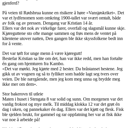
gjenferd?
På veien til Rødsbrua kunne en risikere å høre «Vansjøskriket». Det
var et lydfenomen som omkring 1900-tallet var svært omtalt, både
av folk og av pressen. Dengang var Kristian 14 år.
Ellers var det nok av virkelige farer, overfall og slagsmål kunne skje.
Kjøreguttene sto ofte mange sammen og frøs mens de ventet på
klientene utover natten, Den gangen ble ikke skyssfolkene bedt inn
for å vente.
Det var tøft for unge menn å være kjøregutt!
Bestefar Kristian sa lite om det, han var ikke redd, men han fortalte
én gang om hjemturen fra Kambo.
«Det var mørkt. Jeg kjørte med 2 hester. Da bråstanset hestene. Jeg
gikk ut av vognen og så to fylliker som hadde lagt seg tvers over
veien. De ble nærgående, men jeg kom meg unna og brydde meg
ikke mer om dem».
Stor bakerovn til utleie
Maten i huset i Stengata 8 var solid og sunn. Om morgenen var det
vanlig frokost og mye melk. Til middag klokka 12 var det grøt én
dag i uken, og pannekaker én dag. Ellers var det kjøtt og flesk. Fisk
ble sjelden brukt, for gammel og rar oppfatning her var at fisk ikke
var noe å arbeide på!