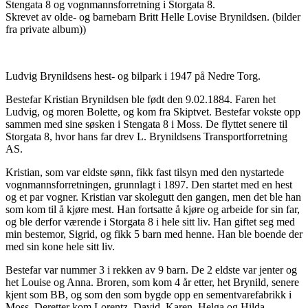
Stengata 8 og vognmannsforretning i Storgata 8.
Skrevet av olde- og barnebarn Britt Helle Lovise Brynildsen. (bilder
fra private album))
Ludvig Brynildsens hest- og bilpark i 1947 på Nedre Torg.
Bestefar Kristian Brynildsen ble født den 9.02.1884. Faren het
Ludvig, og moren Bolette, og kom fra Skiptvet. Bestefar vokste opp
sammen med sine søsken i Stengata 8 i Moss. De flyttet senere til
Storgata 8, hvor hans far drev L. Brynildsens Transportforretning
AS.
Kristian, som var eldste sønn, fikk fast tilsyn med den nystartede
vognmannsforretningen, grunnlagt i 1897. Den startet med en hest
og et par vogner. Kristian var skolegutt den gangen, men det ble han
som kom til å kjøre mest. Han fortsatte å kjøre og arbeide for sin far,
og ble derfor værende i Storgata 8 i hele sitt liv. Han giftet seg med
min bestemor, Sigrid, og fikk 5 barn med henne. Han ble boende der
med sin kone hele sitt liv.
Bestefar var nummer 3 i rekken av 9 barn. De 2 eldste var jenter og
het Louise og Anna. Broren, som kom 4 år etter, het Brynild, senere
kjent som BB, og som den som bygde opp en sementvarefabrikk i
Moss. Deretter kom Lorentz, David, Karen, Helga og Hilda.