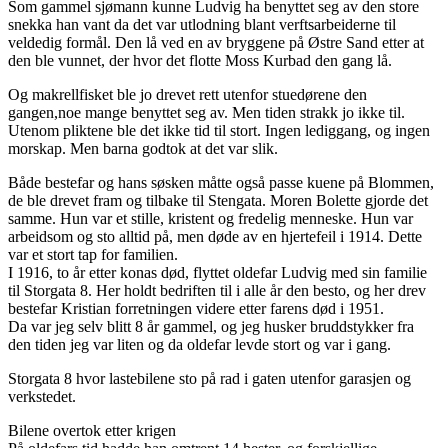
Som gammel sjømann kunne Ludvig ha benyttet seg av den store
snekka han vant da det var utlodning blant verftsarbeiderne til
veldedig formål. Den lå ved en av bryggene på Østre Sand etter at
den ble vunnet, der hvor det flotte Moss Kurbad den gang lå.
Og makrellfisket ble jo drevet rett utenfor stuedørene den
gangen,noe mange benyttet seg av. Men tiden strakk jo ikke til.
Utenom pliktene ble det ikke tid til stort. Ingen lediggang, og ingen
morskap. Men barna godtok at det var slik.
Både bestefar og hans søsken måtte også passe kuene på Blommen,
de ble drevet fram og tilbake til Stengata. Moren Bolette gjorde det
samme. Hun var et stille, kristent og fredelig menneske. Hun var
arbeidsom og sto alltid på, men døde av en hjertefeil i 1914. Dette
var et stort tap for familien.
I 1916, to år etter konas død, flyttet oldefar Ludvig med sin familie
til Storgata 8. Her holdt bedriften til i alle år den besto, og her drev
bestefar Kristian forretningen videre etter farens død i 1951.
Da var jeg selv blitt 8 år gammel, og jeg husker bruddstykker fra
den tiden jeg var liten og da oldefar levde stort og var i gang.
Storgata 8 hvor lastebilene sto på rad i gaten utenfor garasjen og
verkstedet.
Bilene overtok etter krigen