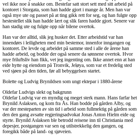
vel ikke noe å snakke om. Bestefar satt stort sett med sitt arbeid på
kontoret i Storgata, som han hadde gjort i mange år. Men han var
også mye ute og passet på at ting gikk rett for seg, og han fulgte opp
hestestellet slik han hadde lært og slik faren hadde gjort. Senere var
han stadig ute og fulgte opp når bilene overtok.
Han var der alltid, slik jeg husker det. Etter arbeidstid var han
innendørs i leiligheten med min bestemor, innenfor inngangen og
kontoret. De levde og arbeidet på samme sted i alle de årene han
hadde arbeid, og bodde der også senere da sønnene overtok. Hvor
mye friluftsliv han fikk, vet jeg ingenting om. Ikke annet enn at han
eide hytte og eiendom på Tronvik, Jeløya, som var et fredelig sted
ved sjøen på den tiden, før all bebyggelsen startet.
Bolette og Ludvig Brynildsen som ungt ektepar i 1880-årene
Oldefar Ludvigs slekt og bakgrunn
Oldefar Ludvig var en myndig og meget sterk mann. Hans farfar het
Brynild Aslaksen, og kom fra Ås. Han bodde på gården Alby, og
var der mesteparten av sin tid i arbeid som fullmektig på gården som
den den gang avsatte regjeringsadvokat Jonas Anton Hielm eide og
styrte. Brynild Aslaksen ble betrodd reisene inn til Christiania med
depesjer, postgangen var sen og utilstrekkelig den gangen, og
foregikk både på land- og sjøveien.