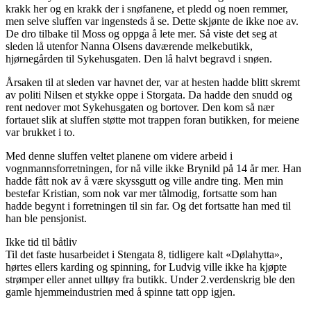
krakk her og en krakk der i snøfanene, et pledd og noen remmer,
men selve sluffen var ingensteds å se. Dette skjønte de ikke noe av.
De dro tilbake til Moss og oppga å lete mer. Så viste det seg at
sleden lå utenfor Nanna Olsens daværende melkebutikk,
hjørnegården til Sykehusgaten. Den lå halvt begravd i snøen.
Årsaken til at sleden var havnet der, var at hesten hadde blitt skremt
av politi Nilsen et stykke oppe i Storgata. Da hadde den snudd og
rent nedover mot Sykehusgaten og bortover. Den kom så nær
fortauet slik at sluffen støtte mot trappen foran butikken, for meiene
var brukket i to.
Med denne sluffen veltet planene om videre arbeid i
vognmannsforretningen, for nå ville ikke Brynild på 14 år mer. Han
hadde fått nok av å være skyssgutt og ville andre ting. Men min
bestefar Kristian, som nok var mer tålmodig, fortsatte som han
hadde begynt i forretningen til sin far. Og det fortsatte han med til
han ble pensjonist.
Ikke tid til båtliv
Til det faste husarbeidet i Stengata 8, tidligere kalt «Dølahytta»,
hørtes ellers karding og spinning, for Ludvig ville ikke ha kjøpte
strømper eller annet ulltøy fra butikk. Under 2.verdenskrig ble den
gamle hjemmeindustrien med å spinne tatt opp igjen.