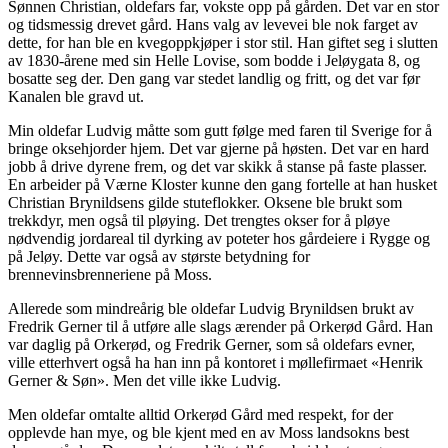
Sønnen Christian, oldefars far, vokste opp på gården. Det var en stor
og tidsmessig drevet gård. Hans valg av levevei ble nok farget av
dette, for han ble en kvegoppkjøper i stor stil. Han giftet seg i slutten
av 1830-årene med sin Helle Lovise, som bodde i Jeløygata 8, og
bosatte seg der. Den gang var stedet landlig og fritt, og det var før
Kanalen ble gravd ut.
Min oldefar Ludvig måtte som gutt følge med faren til Sverige for å
bringe oksehjorder hjem. Det var gjerne på høsten. Det var en hard
jobb å drive dyrene frem, og det var skikk å stanse på faste plasser.
En arbeider på Værne Kloster kunne den gang fortelle at han husket
Christian Brynildsens gilde stuteflokker. Oksene ble brukt som
trekkdyr, men også til pløying. Det trengtes okser for å pløye
nødvendig jordareal til dyrking av poteter hos gårdeiere i Rygge og
på Jeløy. Dette var også av største betydning for
brennevinsbrenneriene på Moss.
Allerede som mindreårig ble oldefar Ludvig Brynildsen brukt av
Fredrik Gerner til å utføre alle slags ærender på Orkerød Gård. Han
var daglig på Orkerød, og Fredrik Gerner, som så oldefars evner,
ville etterhvert også ha han inn på kontoret i møllefirmaet «Henrik
Gerner & Søn». Men det ville ikke Ludvig.
Men oldefar omtalte alltid Orkerød Gård med respekt, for der
opplevde han mye, og ble kjent med en av Moss landsokns best