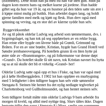
(Blommen). Dette holdt han på med fra han var liten gutt. Midt på
dagen kom moren hans og melket kuene på jordene. Hun hadde
giftet seg da hun var 19 år, og en husmor på den tiden satte sin ære i
å kjøpe minst mulig på butikk. Hun arbeidet dagen lang, og holdt
gjerne familien med melk og kjøtt og flesk. Hun drev også med
spinning og veving, og en stor del av klærne sydde hun selv.
Byggevirksomhet
Av og til påtok oldefar Ludvig seg arbeid som tømmermann, dvs. i
bygningsfaget, og han tok på seg oppførelsen av en rekke bygg.
Han reiste eller bygde om låvene både på Grønli, Grimsrød og
Bråten. For en av sine brødre, Kristian, bygde han Grand Hotell ved
Søndre jernbaneovergang. På hotellets grunn lå en liten hytte på
østre side av «Branntrangen», og på folkemunne var denne døpt
«Grand». Da hotellet skulle få sitt navn, tok Kristian navnet fra hytta
og sa at nå skulle det bli et virkelig «Grand» her!
Oldefar Ludvig satte også opp et hus i Fiske, og han var også med
på å løfte Heilberggården. I 1902 lot han oppføre en murbygning
med 5 leiligheter i den tidligere hagen han selv eide sønnenfor
Stengata 8. Steinen ble hentet fra det nylig nedlagte teglverket på
Charlottenborg ved Gullholmssundet, og han hentet steinen selv.
Som tidligere fortalt måtte min oldefar Ludvigs 9 barn arbeide fra
morgen til kveld, og alltid med nyttige ting. Slurv tåltes ikke. Dagen
begynte tidlig den gang i Stengata 8 i Moss, særlig om sommeren.