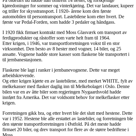
På oldefars tid hadde han omtrent 14 hester, og forskjellige
kjøredoninger for sommer og vinterkjøring. Det var landauer, kupeer
og triller for skysstransport. I 1920- årene kom den første
automobilen til persontransport. Lastebilene kom etter hvert. De
første var Pedal-Forden, som hadde 3 pedaler og håndgass.
I 1920 fikk firmaet kontrakt med Moss Glasværk om transport av
ferdigprodukter og råstoffer som varte helt fram til 1964.
Etter krigen, i 1946, var transportforretningen vokst til en stor
virksomhet. Den besto av 8 hester med vogner, 14 biler, og 25
ansatte. Vognene hadde store kasser som flaskene ble transportert i
til jernbanestasjonen.
Flaskene ble lagt i ranker i jernbanevognene. Dette var meget
arbeidskrevende.
Og etter krigen kjørte en av lastebilene, med merket WHITE, fylt av
melkekasser med flasker daglig inn til Melkebolaget i Oslo. Denne
bilen var en av åtte biler som regjeringen Nygaardsvold hadde
innført fra Amerika. Det var voldsomt behov for melkeflasker etter
krigen.
Forretningen gikk bra, og etter hvert ble det slutt med hestene. Dette
var i 1952. Hestene ble alle erstattet av lastebiler, og forretningen ble
den største transportforretningen i Østfold. På det meste hadde
firmaet 20 biler, og drev transport for flere av de større bedriftene i
Moss.