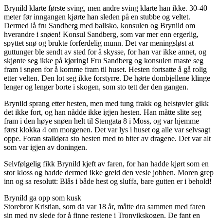
Brynild klarte første sving, men andre sving klarte han ikke. 30-40
meter før inngangen kjørte han sleden på en stubbe og veltet.
Dermed lå fru Sandberg med ballsko, konsulen og Brynild om
hverandre i snøen! Konsul Sandberg, som var mer enn ergerlig,
spyttet snø og brukte forferdelig munn. Det var meningsløst at
guttunger ble sendt av sted for å skysse, for han var ikke annet, og
skjønte seg ikke på kjøring! Fru Sandberg og konsulen maste seg
fram i snøen for å komme fram til huset. Hesten fortsatte å gå rolig
etter velten. Den lot seg ikke forstyrre. De hørte dombjellene klinge
lenger og lenger borte i skogen, som sto tett der den gangen.
Brynild sprang etter hesten, men med tung frakk og helstøvler gikk
det ikke fort, og han nådde ikke igjen hesten. Han måtte slite seg
fram i den høye snøen helt til Stengata 8 i Moss, og var hjemme
først klokka 4 om morgenen. Det var lys i huset og alle var selvsagt
oppe. Foran stalldøra sto hesten med to biter av dragene. Det var alt
som var igjen av doningen.
Selvfølgelig fikk Brynild kjeft av faren, for han hadde kjørt som en
stor kloss og hadde dermed ikke greid den vesle jobben. Moren grep
inn og sa resolutt: Blås i både hest og sluffa, bare gutten er i behold!
Brynild ga opp som kusk
Storebror Kristian, som da var 18 år, måtte dra sammen med faren
sin med ny slede for å finne restene i Tronvikskogen. De fant en