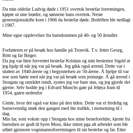
Da min oldefar Ludvig døde i 1951 overtok bestefar forretningen,
kjøpte ut sine brødre, og sønnene hans overtok. Neste
generasjonsskifte kom i 1966 da bestefar døde. Bedriften ble nedlagt
i 1987.
Mine egne opplevelser fra barndommen på 40- og 50 årstallet
Forfatteren er på besøk hos familie på Tronvik. T.v. fetter Georg,
Britt og far Birger.
Da jeg var liten forventet bestefar Kristian og min bestemor Sigrid at
jeg hjalp til når jeg var på besøk. Jeg gikk også ærend. Dette var i
slutten av 1940-årene og i begynnelsen av 50-årene. Å hjelpe til var
noe som hørte med når jeg var på besøk som jentunge. Å gå ærend i
Storgata og området rundt, syntes jeg var bare stas, og jeg gjorde det
gjerne. Selv bodde jeg i Edvard Munchs gate på Jeløya fram til
1954, gaten nedenfor
Gimle, hvor det også var kino på den tiden. Dette var et fredelig og
barnevennlig strøk den gangen med lite trafikk, i motsetning til i
dag.
Min far, som vokste opp i Storgata hos mine besteforeldre, kjente fra
barnsben av godt til byen Moss, ikke minst pga alt arbeidet som ble
utført gjennom vognmannsforretningen til sin bestefar og far. Etter