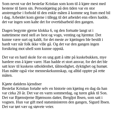
Som nevnt var det bestefar Kristian som kom til å kjøre mest med
hestene til faren sin. Personkjøring på den tiden var en stor
anstrengelse i forhold til den enkle måten å komme seg fram med bil
i dag. Arbeidet kom gjerne i tillegg til det arbeidet enn ellers hadde,
det var ingen som kalte det for overtidsarbeid den gangen.
Dagen begynte gjerne klokka 6, og den fortsatte langt ut i
nattetimene med stell av hest og vogn, venting og hjemtur. Det
kunne være surt og kaldt, for det meste av kjøringen ble bestilt i
hardt vær når folk ikke ville gå. Og det var den gangen ingen
forsikring mot uhell som kunne oppstå.
Det var en hard skole for en ung gutt å sitte på kuskebukken, mye
hardere enn å kjøre varer. Han hadde et stort ansvar, for det det ble
satt krav til kuskens utholdenhet, tålmodighet, dyktighet og humør.
Han måtte også vise menneskekunnskap, og alltid opptre på rette
måten.
Kjørte datidens kjendiser
Bestefar Kristian fortalte selv en historie om kjøring en dag da han
var cirka 20 år. Det var en varm sommerdag, og turen gikk til Son.
Det var Bjørnstjerne Bjørnsons datter, Bergljot Ibsen, som satt i
vognen. Hun var gift med statsministeren den gangen, Sigurd Ibsen.
Det var tørt vær og støvete veier.