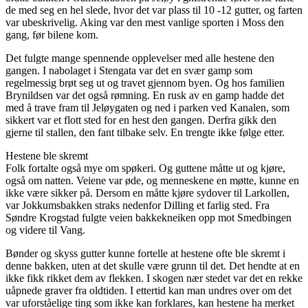
de med seg en hel slede, hvor det var plass til 10 -12 gutter, og farten
var ubeskrivelig. Aking var den mest vanlige sporten i Moss den
gang, før bilene kom.
Det fulgte mange spennende opplevelser med alle hestene den
gangen. I nabolaget i Stengata var det en svær gamp som
regelmessig brøt seg ut og travet gjennom byen. Og hos familien
Brynildsen var det også rømning. En rusk av en gamp hadde det
med å trave fram til Jeløygaten og ned i parken ved Kanalen, som
sikkert var et flott sted for en hest den gangen. Derfra gikk den
gjerne til stallen, den fant tilbake selv. En trengte ikke følge etter.
Hestene ble skremt
Folk fortalte også mye om spøkeri. Og guttene måtte ut og kjøre,
også om natten. Veiene var øde, og menneskene en møtte, kunne en
ikke være sikker på. Dersom en måtte kjøre sydover til Larkollen,
var Jokkumsbakken straks nedenfor Dilling et farlig sted. Fra
Søndre Krogstad fulgte veien bakkekneiken opp mot Smedbingen
og videre til Vang.
Bønder og skyss gutter kunne fortelle at hestene ofte ble skremt i
denne bakken, uten at det skulle være grunn til det. Det hendte at en
ikke fikk rikket dem av flekken. I skogen nær stedet var det en rekke
uåpnede graver fra oldtiden. I ettertid kan man undres over om det
var uforståelige ting som ikke kan forklares, kan hestene ha merket