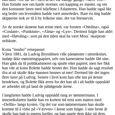
Han fortalte noe om harde stormer, om kapping av master, og om
den konstante faren med isfjellene i Atlanteren. Han hadde også likt
seg bedre om levemåten hadde vært annerledes. Bare èn ting hadde
skipperne nok av til å by folkene sine, det var brennevin.
Av de norske skutene han reiste med, var foruten «Ottolina», også
«Coulant», «Punktum», «Alma» og «Lyn». Derimot fulgte han aldri
med «Høvding», som på den tiden skal ha vært Moss` skarpeste
seilskute.
Kona ”inndro” reisepasset
Våren 1881, da Ludvig Brynildsen ville påmønstre i utenriksfart,
innløp ikke mønstringspapiret, selv om kameratene hadde fått sine.
Han gikk da til politikammeret og spurte etter papiret, men her fikk
han vite at kona Bolette hadde hentet det. Hun hadde da sagt resolutt
ifra at nå skulle ikke mannen hennes ut mer! Dermed ble det ingen
flere turer på Ludvig. Senere i livet kom han ofte inn på denne
hendelsen, og Bolette fikk æren for det han alt i alt hadde oppnådd
av arbeidet sitt på land de påfølgende årene.
I langfarten hadde Ludvig oppnådd rang av tømmermann. I
innenriksfarten hadde han en kortere tid reist som matros med
«Delfin» langs kysten. Og det var som tømmermann han skulle
komme til å virke på «Værven» i årene som fulgte. I sine beste år
skulle han hatt to manns krefter, og han sparte dem ikke på dem.