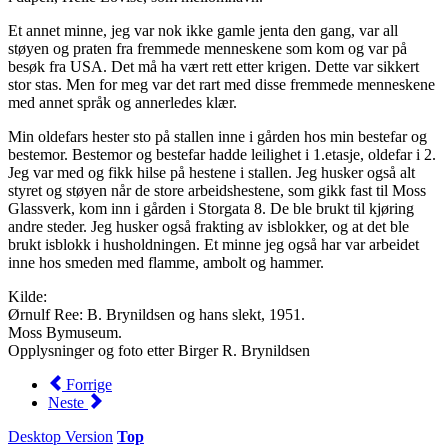
Et annet minne, jeg var nok ikke gamle jenta den gang, var all
støyen og praten fra fremmede menneskene som kom og var på
besøk fra USA. Det må ha vært rett etter krigen. Dette var sikkert
stor stas. Men for meg var det rart med disse fremmede menneskene
med annet språk og annerledes klær.
Min oldefars hester sto på stallen inne i gården hos min bestefar og
bestemor. Bestemor og bestefar hadde leilighet i 1.etasje, oldefar i 2.
Jeg var med og fikk hilse på hestene i stallen. Jeg husker også alt
styret og støyen når de store arbeidshestene, som gikk fast til Moss
Glassverk, kom inn i gården i Storgata 8. De ble brukt til kjøring
andre steder. Jeg husker også frakting av isblokker, og at det ble
brukt isblokk i husholdningen. Et minne jeg også har var arbeidet
inne hos smeden med flamme, ambolt og hammer.
Kilde:
Ørnulf Ree: B. Brynildsen og hans slekt, 1951.
Moss Bymuseum.
Opplysninger og foto etter Birger R. Brynildsen
Forrige
Neste
Desktop Version
Top