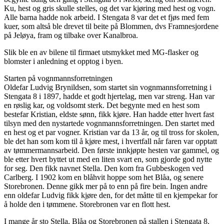
Ku, hest og gris skulle stelles, og det var kjøring med hest og vogn.
Alle barna hadde nok arbeid. I Stengata 8 var det et fjøs med fem
kuer, som altså ble drevet til beite på Blommen, dvs Framnesjordene
på Jeløya, fram og tilbake over Kanalbroa.
Slik ble en av bilene til firmaet utsmykket med MG-flasker og
blomster i anledning et opptog i byen.
Starten på vognmannsforretningen
Oldefar Ludvig Brynildsen, som startet sin vognmannsforretning i
Stengata 8 i 1897, hadde et godt hjertelag, men var streng. Han var
en røslig kar, og voldsomt sterk. Det begynte med en hest som
bestefar Kristian, eldste sønn, fikk kjøre. Han hadde etter hvert fast
tilsyn med den nystartede vognmannsforretningen. Den startet med
en hest og et par vogner. Kristian var da 13 år, og til tross for skolen,
ble det han som kom til å kjøre mest, i hvertfall når faren var opptatt
av tømmermannsarbeid. Den første innkjøpte hesten var gammel, og
ble etter hvert byttet ut med en liten svart en, som gjorde god nytte
for seg. Den fikk navnet Stella. Den kom fra Gubbeskogen ved
Carlberg. I 1902 kom en blåhvit hoppe som het Blåa, og senere
Storebronen. Denne gikk mer på to enn på fire bein. Ingen andre
enn oldefar Ludvig fikk kjøre den, for det måtte til en kjempekar for
å holde den i tømmene. Storebronen var en flott hest.
I mange år sto Stella, Blåa og Storebronen på stallen i Stengata 8.