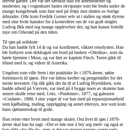
drevne gårder. Der var det særskilt stall for arbeidshester og
stashester, og i vognskuret fantes ekvipasjer som ble brukt under de
mange kongebesøk som fant sted på Jeløy mot slutten av forrige
århundre. Ofte kom Fredrik Gerner selv ut i stallen og strøk dyrene
med sine hvite hansker for å kontrollere om de var godt striglet.
Ludvig fikk med seg mange opplevelser der, og han kunne fortelle
mye om Orkerød på den tiden.
Til sjøs på seilskute
Da han hadde fylt 14 år og var konfirmert, våknet reiselysten. Han
ble forhyret som dekksgutt om bord på barken «Ottolina», som da
hørte hjemme i Moss, og var ført av kaptein Finch. Turen gikk til
Irland med is, og videre til Amerika.
Ungdom som ville frem i det praktiske liv i 1870-årene, søkte
fortrinnsvis til sjøen. Her var tidens krefter og pengemidler for det
meste investert. Og slik gikk det da til at Ludvig Brynildsen, som
hadde arbeid på Værven, var med på å bygge noen av skutene han
senere skulle reise med, f.eks. «Punktum», 1877, og galeasen
«Coulant», 1880. I sine yngre år var han med på reparasjonsarbeid
som kjølhaling, maling, opprigging og annet ettersyn, noe som kom
hans sjømannsskap til gode.
Han reiste etter hvert med mange skuter. Om livet til sjøs i 1870-
årene skal han ha sagt: «Det er inte noe å bry seg med» og også at
han aldri «for ille åt», men at det var mange ganger «nære ved».