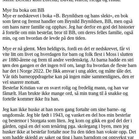
Mye fra boka om BB
Mye er nedskrevet i boka «B. Brynildsen og hans slekt», en bok
som først og fremst handler om Brynild Brynildsen, BB, men også
om hans nære familie og opphav. Jeg har derfor en god del historier
å fortelle om min bestefar, bror til BB, om deres felles familie, også
min, og om hvordan de levde på den tiden.
Mye er nå glemt. Men heldigvis, fordi en del er nedskrevet, får vi
vite litt om livet og hverdagen for barn og folk flest i Moss i slutten
av 1880-årene og frem til andre verdenskrig. At barna hadde en stri
tørn den gangen er det ingen tvil om, langt fra hvordan de fleste barn
har det i Norge 2022. De fikk ansvar i ung alder, og måtte tåle det.
Vår tids barneoppdragelse kan på ingen måte sammenlignes, den er
vel snarere motsatt.
Bestefar Kristian var en svært rolig og fredelig mann, og han var
fåmælt. Han brukte ikke mange ord, så min trang til å snakke og
fortelle kommer ikke fra han.
Jeg kan ikke huske at han noen gang fortalte om sine barne- og
ungdomsår. Jeg ble født i 1943, og vanket en del hos min bestefar
og bestemor i Storgata som liten. Jeg kom og gikk en god del der i
gården, også en del som tenåring pga. skolegang i byen, men jeg
husker ikke at bestefar fortalte noe fra den tiden han vokste opp. Det
som hadde skjedd av saker og ting i hans barndom og oppvekst var