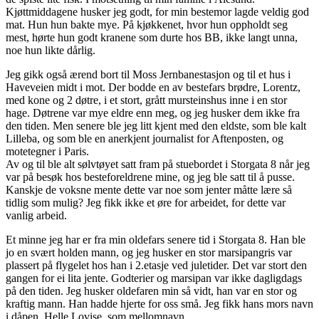
Kjøttmiddagene husker jeg godt, for min bestemor lagde veldig god
mat. Hun hun bakte mye. På kjøkkenet, hvor hun oppholdt seg
mest, hørte hun godt kranene som durte hos BB, ikke langt unna,
noe hun likte dårlig.
Jeg gikk også ærend bort til Moss Jernbanestasjon og til et hus i
Haveveien midt i mot. Der bodde en av bestefars brødre, Lorentz,
med kone og 2 døtre, i et stort, grått mursteinshus inne i en stor
hage. Døtrene var mye eldre enn meg, og jeg husker dem ikke fra
den tiden. Men senere ble jeg litt kjent med den eldste, som ble kalt
Lilleba, og som ble en anerkjent journalist for Aftenposten, og
motetegner i Paris.
Av og til ble alt sølvtøyet satt fram på stuebordet i Storgata 8 når jeg
var på besøk hos besteforeldrene mine, og jeg ble satt til å pusse.
Kanskje de voksne mente dette var noe som jenter måtte lære så
tidlig som mulig? Jeg fikk ikke et øre for arbeidet, for dette var
vanlig arbeid.
Et minne jeg har er fra min oldefars senere tid i Storgata 8. Han ble
jo en svært holden mann, og jeg husker en stor marsipangris var
plassert på flygelet hos han i 2.etasje ved juletider. Det var stort den
gangen for ei lita jente. Godterier og marsipan var ikke dagligdags
på den tiden. Jeg husker oldefaren min så vidt, han var en stor og
kraftig mann. Han hadde hjerte for oss små. Jeg fikk hans mors navn
i dåpen, Helle Lovise, som mellomnavn.