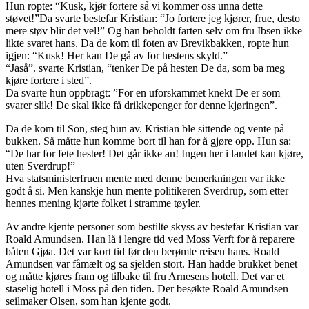
Hun ropte: “Kusk, kjør fortere så vi kommer oss unna dette
støvet!”Da svarte bestefar Kristian: “Jo fortere jeg kjører, frue, desto
mere støv blir det vel!” Og han beholdt farten selv om fru Ibsen ikke
likte svaret hans. Da de kom til foten av Brevikbakken, ropte hun
igjen: “Kusk! Her kan De gå av for hestens skyld.”
“Jaså”. svarte Kristian, “tenker De på hesten De da, som ba meg
kjøre fortere i sted”.
Da svarte hun oppbragt: ”For en uforskammet knekt De er som
svarer slik! De skal ikke få drikkepenger for denne kjøringen”.
Da de kom til Son, steg hun av. Kristian ble sittende og vente på
bukken. Så måtte hun komme bort til han for å gjøre opp. Hun sa:
“De har for fete hester! Det går ikke an! Ingen her i landet kan kjøre,
uten Sverdrup!”
Hva statsministerfruen mente med denne bemerkningen var ikke
godt å si. Men kanskje hun mente politikeren Sverdrup, som etter
hennes mening kjørte folket i stramme tøyler.
Av andre kjente personer som bestilte skyss av bestefar Kristian var
Roald Amundsen. Han lå i lengre tid ved Moss Verft for å reparere
båten Gjøa. Det var kort tid før den berømte reisen hans. Roald
Amundsen var fåmælt og sa sjelden stort. Han hadde brukket benet
og måtte kjøres fram og tilbake til fru Arnesens hotell. Det var et
staselig hotell i Moss på den tiden. Der besøkte Roald Amundsen
seilmaker Olsen, som han kjente godt.