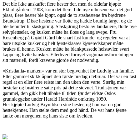
Det ble ikke anskaffet flere hester der, men da oldefar kjøpte
Ekholtgården i 1908, kom det flere. I de nye uthusene var det god
plass, flere hester ble kjøpt, også de to stashestene fra brødrene
Brandstrup. Disse hestene var flotte og hadde brunlig farge, og de
ble benutter til staskjøring. Staskjøring besto av landauere, flotte nye
sølvplettseler, og kusken måtte ha floss og lang svepe. Fru
Rosenberg på Grønli Gård ble snart fast kunde, og regelen var at
bare utsøkte kusker og helt førsteklasses kjøreredskaper måtte
brukes til henne. Kusken måtte ha blankpussede helstøvler, svart
kappe og hvite hansker. Etterhvert fornyet vognmannsforretningen
sitt materiell, fordi kravene gjorde det nødvendig.
«Kristiania- marken» var en stor begivenhet for Ludvig sin familie.
Etter gammel skikk åpnet den første tirsdag i februar. Det var en fast
regel at en eller flere reiste inn den uken den varte. Særlig min
bestefar og brødrene satte pris på dette stevnet. Tradisjonen var
gammel, den gikk helt tilbake til tiden før det eldste Oslos
grunnleggelse under Harald Hardråde omkring 1050.
Her kjøpte Ludvig Brynildsen sine hester, og han var en god
hestekjenner. Han stelte dem med god hånd. De var hans første
tanke om morgenen og hans siste om kvelden.