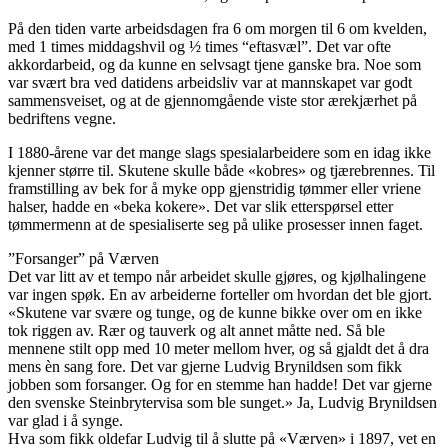
På den tiden varte arbeidsdagen fra 6 om morgen til 6 om kvelden,
med 1 times middagshvil og ½ times “eftasvæl”. Det var ofte
akkordarbeid, og da kunne en selvsagt tjene ganske bra. Noe som
var svært bra ved datidens arbeidsliv var at mannskapet var godt
sammensveiset, og at de gjennomgående viste stor ærekjærhet på
bedriftens vegne.
I 1880-årene var det mange slags spesialarbeidere som en idag ikke
kjenner større til. Skutene skulle både «kobres» og tjærebrennes. Til
framstilling av bek for å myke opp gjenstridig tømmer eller vriene
halser, hadde en «beka kokere». Det var slik etterspørsel etter
tømmermenn at de spesialiserte seg på ulike prosesser innen faget.
”Forsanger” på Værven
Det var litt av et tempo når arbeidet skulle gjøres, og kjølhalingene
var ingen spøk. En av arbeiderne forteller om hvordan det ble gjort.
«Skutene var svære og tunge, og de kunne bikke over om en ikke
tok riggen av. Rær og tauverk og alt annet måtte ned. Så ble
mennene stilt opp med 10 meter mellom hver, og så gjaldt det å dra
mens èn sang fore. Det var gjerne Ludvig Brynildsen som fikk
jobben som forsanger. Og for en stemme han hadde! Det var gjerne
den svenske Steinbrytervisa som ble sunget.» Ja, Ludvig Brynildsen
var glad i å synge.
Hva som fikk oldefar Ludvig til å slutte på «Værven» i 1897, vet en