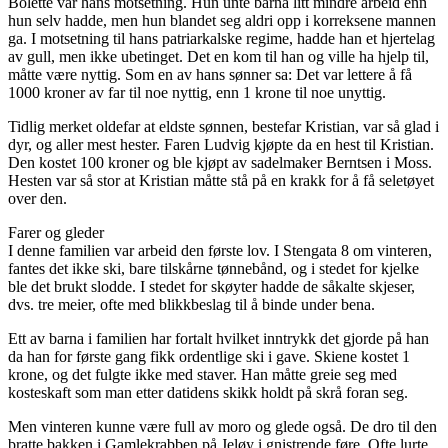
Bolette var hans motsetning. Hun unte barna litt mindre arbeid enn
hun selv hadde, men hun blandet seg aldri opp i korreksene mannen
ga. I motsetning til hans patriarkalske regime, hadde han et hjertelag
av gull, men ikke ubetinget. Det en kom til han og ville ha hjelp til,
måtte være nyttig. Som en av hans sønner sa: Det var lettere å få
1000 kroner av far til noe nyttig, enn 1 krone til noe unyttig.
Tidlig merket oldefar at eldste sønnen, bestefar Kristian, var så glad i
dyr, og aller mest hester. Faren Ludvig kjøpte da en hest til Kristian.
Den kostet 100 kroner og ble kjøpt av sadelmaker Berntsen i Moss.
Hesten var så stor at Kristian måtte stå på en krakk for å få seletøyet
over den.
Farer og gleder
I denne familien var arbeid den første lov. I Stengata 8 om vinteren,
fantes det ikke ski, bare tilskårne tønnebånd, og i stedet for kjelke
ble det brukt slodde. I stedet for skøyter hadde de såkalte skjeser,
dvs. tre meier, ofte med blikkbeslag til å binde under bena.
Ett av barna i familien har fortalt hvilket inntrykk det gjorde på han
da han for første gang fikk ordentlige ski i gave. Skiene kostet 1
krone, og det fulgte ikke med staver. Han måtte greie seg med
kosteskaft som man etter datidens skikk holdt på skrå foran seg.
Men vinteren kunne være full av moro og glede også. De dro til den
bratte bakken i Gamlekrabben på Jeløy i gnistrende føre. Ofte lurte