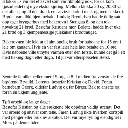
Klokka 17 var det eftasvæl som var rikholdig nok, for da kom
fjøsarbeidet og mye ekstra kjøring. Mellom klokka 20 og 20.30 var
det aftens, og til den drakk en salvie-te kokt i melk og med sukker i.
Brødet var alltid hjemmebakt. Ludvig Brynildsen hadde tidlig satt
opp eget bryggerhus med bakerovn i Stengata 8, og den tok
nøyaktig 21 brød. Bestefar Kristians mor, Bolette, hadde hver uke
21 brød og 3 kjempemessige julekaker i brødtrauget.
Bakerovnen ble leid ut til alminnelig bruk for naboene for 15 øre i
leie om gangen. Hvis en var fast leier hele året betalte en 10 øre.
Hvis naboene ville utnytte varmen etter den første, kunne det gå i ett
med baking døgn etter døgn. Til jul var etterspørselen størst.
Sentrale familiemedlemmer i Storgata 8. I midten fra venstre de fire
brødrene Brynild, Lorentz, bestefar Kristian og David. Foran
barnebarn Georg, oldefar Ludvig og far Birger. Bak to ansatte og
foran en ukjent ung jente.
Tøft arbeid og lange dager
Bestefar Kristian og alle søsknene ble oppdratt veldig strengt. Det
var arbeid og ansvar som telte. Faren Ludvig likte hverken kortspill
med penger eller bruk av alkohol. Det var mye fyll og elendighet i
Moss på denne tiden.