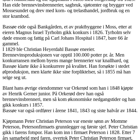
Han eide brennevinsbrennerier, sagbruk, sjøtomter og brygger ved
Mossesundet og drev med korn- og trelasthandel, jordbruk og en
stor krambod.
Bassøe eide også Bankgården, et av praktbyggene i Moss, etter at
eieren Magnus Israel Tyrholm gikk konkurs i 1826. Tyrholm selv
døde ensom og fattig på Carl Johans Hospital i 1847, bare 66 år
gammel.
I 1829 ble Christian Heyerdahl Bassøe eneeier.
Brennevinsproduksjonen var opptil 100.000 potter pr. år. Men
konkurransen mellom byens mange brennerier var knallhard, og
Bassøe klarte ikke å konkurrere på kvalitet. Han forsøkte i stedet
ølproduksjon, men klarte ikke sine forpliktelser, så i 1855 må han
selge seg ut.
Blant hans øvrige eiendommer var Orkerød som han i 1848 kjøpte
av Henrik Gerner junior. På Orkerød drev han også
brennevinsbrenneri, men så kom økonomiske nedgangstider og han
gikk konkurs i 1857.
Bassøe var også ordfører i årene 1841, 1843 og siste halvår av 1844.
Kjøpmann Peter Christian Peterson var eneste sønn av Momme
Peterson, Petersonfirmaets grunnlegger og første sjef. Peter Christian
gikk i farens fotspor. Han kom inn i firmaet Peterson i 1828. Etter 7
års samarbeid med faren, overtok Peter Christian Peterson firmaet,