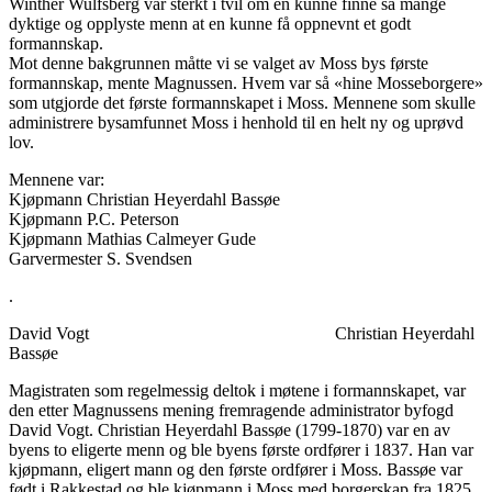
Winther Wulfsberg var sterkt i tvil om en kunne finne så mange
dyktige og opplyste menn at en kunne få oppnevnt et godt
formannskap.
Mot denne bakgrunnen måtte vi se valget av Moss bys første
formannskap, mente Magnussen. Hvem var så «hine Mosseborgere»
som utgjorde det første formannskapet i Moss. Mennene som skulle
administrere bysamfunnet Moss i henhold til en helt ny og uprøvd
lov.
Mennene var:
Kjøpmann Christian Heyerdahl Bassøe
Kjøpmann P.C. Peterson
Kjøpmann Mathias Calmeyer Gude
Garvermester S. Svendsen
.
David Vogt Christian Heyerdahl
Bassøe
Magistraten som regelmessig deltok i møtene i formannskapet, var
den etter Magnussens mening fremragende administrator byfogd
David Vogt. Christian Heyerdahl Bassøe (1799-1870) var en av
byens to eligerte menn og ble byens første ordfører i 1837. Han var
kjøpmann, eligert mann og den første ordfører i Moss. Bassøe var
født i Rakkestad og ble kjøpmann i Moss med borgerskap fra 1825.