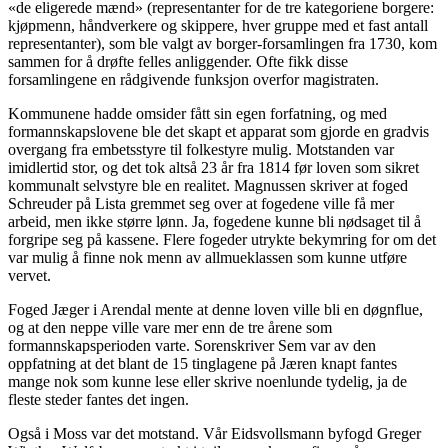
«de eligerede mænd» (representanter for de tre kategoriene borgere:
kjøpmenn, håndverkere og skippere, hver gruppe med et fast antall
representanter), som ble valgt av borger-forsamlingen fra 1730, kom
sammen for å drøfte felles anliggender. Ofte fikk disse
forsamlingene en rådgivende funksjon overfor magistraten.
Kommunene hadde omsider fått sin egen forfatning, og med
formannskapslovene ble det skapt et apparat som gjorde en gradvis
overgang fra embetsstyre til folkestyre mulig. Motstanden var
imidlertid stor, og det tok altså 23 år fra 1814 før loven som sikret
kommunalt selvstyre ble en realitet. Magnussen skriver at foged
Schreuder på Lista gremmet seg over at fogedene ville få mer
arbeid, men ikke større lønn. Ja, fogedene kunne bli nødsaget til å
forgripe seg på kassene. Flere fogeder utrykte bekymring for om det
var mulig å finne nok menn av allmueklassen som kunne utføre
vervet.
Foged Jæger i Arendal mente at denne loven ville bli en døgnflue,
og at den neppe ville vare mer enn de tre årene som
formannskapsperioden varte. Sorenskriver Sem var av den
oppfatning at det blant de 15 tinglagene på Jæren knapt fantes
mange nok som kunne lese eller skrive noenlunde tydelig, ja de
fleste steder fantes det ingen.
Også i Moss var det motstand. Vår Eidsvollsmann byfogd Greger