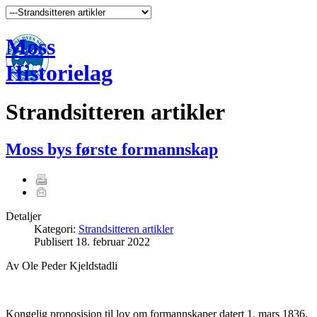
Moss
Historielag
Strandsitteren artikler
Moss bys første formannskap
Detaljer
Kategori:
Strandsitteren artikler
Publisert
18. februar 2022
Av Ole Peder Kjeldstadli
Kongelig proposisjon til lov om formannskaper datert 1. mars 1836.