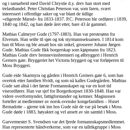
og i samarbeid med David Chrystie d.y. drev han stort med
trelasthandel. Peter Christian Peterson var, som faren, svært
interessert i offentlige saker og var blant de tidlige
«eligerede Mænd» fra 1833-1837. P.C. Peterson ble ordfører i 1839,
1840 og 1842, og han døde året etter, bare 43 år gammel.
Mathias Calmeyer Gude (1797-1883). Han var prestesønn fra
Elverum. Han seilte til sjøs og tok styrmannseksamen. I 1814 kom
han til Moss og ble ansatt hos sin onkel, grosserer Johann Jørgen
Gude. Mathias Gude fikk borgerskap som kjøpmann fra 1823.
Mathias Gude drev brennevinsbrenneri og ølbryggeri i Henrich
Gerners gate. Bryggeriet het Victoria bryggeri og var forløperen til
Moss Bryggeri.
Gude eide Skarmyra og gården i Henrich Gerners gate 6, som han
overtok etter familien Hvidt, og som nå kalles Gudegården. Mathias
Gude satt altså i det første Formannskapet og var en kort tid
viseordfører. Han var sjef for Borgerkorpset 1830-1848. Han var
videre overformynder, fattigforstander og kemner. Magnussen
forteller at medlemmer av norsk-svenske kongefamilien – Huset
Bernadotte – gjerne tok inn hos Gude når de var på besøk i Moss.
Gude døde i 1883, høyaktet og vel ansett av sin samtid i Moss.
Garvermester S. Svendsen var det fjerde formannskapsmedlemmet.
Han representerte håndverkerne, som var en tallrikgruppe i Moss