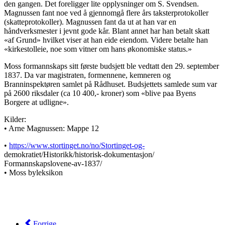
den gangen. Det foreligger lite opplysninger om S. Svendsen.
Magnussen fant noe ved å gjennomgå flere års taksterprotokoller
(skatteprotokoller). Magnussen fant da ut at han var en
håndverksmester i jevnt gode kår. Blant annet har han betalt skatt
«af Grund» hvilket viser at han eide eiendom. Videre betalte han
«kirkestolleie, noe som vitner om hans økonomiske status.»
Moss formannskaps sitt første budsjett ble vedtatt den 29. september
1837. Da var magistraten, formennene, kemneren og
Branninspektøren samlet på Rådhuset. Budsjettets samlede sum var
på 2600 riksdaler (ca 10 400,- kroner) som «blive paa Byens
Borgere at udligne».
Kilder:
• Arne Magnussen: Mappe 12
•
https://www.stortinget.no/no/Stortinget-og-
demokratiet/Historikk/historisk-dokumentasjon/
Formannskapslovene-av-1837/
• Moss byleksikon
Forrige