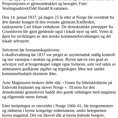
Proposisjonen er gjennomtrukket og beseglet. Foto:
Stortingsarkivet/Odd Harald Kvammen.
Den 14. januar 1837, på dagen 23 år etter at Norge ble overdratt fra
den danske kongen til den svenske gjennom Kielfreden,
sanksjonerte Carl Johan vedtakene. De demokratiske prinsipper fra
Grunnloven ble gjort gjeldende også i lokalt styre og stell. Veien lå
åpen for utviklingen av den norske kommuneforvaltningen og det
lokale selvstyret.
Selvstyret før formannskapslovene
Lokalforvaltning før 1837 var preget av usystematisk statlig kontroll
og stor variasjon i struktur og praksis. Byene nøt en viss grad av
selvstyre ved at borgerskapet valgte egne formenn, som ved siden av
amtmannen godkjente utgifter og regnskaper. Men noe samlet
kommunebudsjett eksisterte ikke.
Arne Magnussen beskrev dette slik: «Tonen fra frihetsklokkene på
Eidsvold forplantet seg utover Norge ». Til tross for den
demokratiske grunnloven hadde den gamle ordningen med magistrat
og eligerende menn fortsatt.
Etter innføringen av eneveldet i Norge 1660–61, ble borgermestere
og rådmenn i byene kongelige embetsmenn, under betegnelsen
byens magistrat. Det var likevel slik at byens ledende borgere,