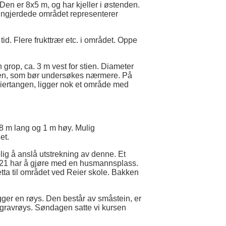
 Den er 8x5 m, og har kjeller i østenden.
 inngjerdede området representerer
d. Flere frukttrær etc. i området. Oppe
 grop, ca. 3 m vest for stien. Diameter
ropen, som bør undersøkes nærmere. På
eiertangen, ligger nok et område med
-8 m lang og 1 m høy. Mulig
et.
elig å anslå utstrekning av denne. Et
20-21 har å gjøre med en husmannsplass.
etta til området ved Reier skole. Bakken
ger en røys. Den består av småstein, er
ig gravrøys. Søndagen satte vi kursen
.