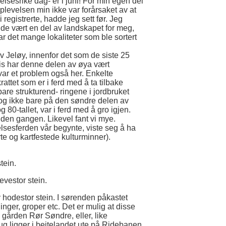
elsesrike dag- er i juni! For min egen del
levelsen min ikke var forårsaket av at
 registrerte, hadde jeg sett før. Jeg
dde vært en del av landskapet for meg,
 det mange lokaliteter som ble sortert
v Jeløy, innenfor det som de siste 25
s har denne delen av øya vært
var et problem også her. Enkelte
 krattet som er i ferd med å ta tilbake
bare strukturend- ringene i jordbruket
 og ikke bare på den søndre delen av
g 80-tallet, var i ferd med å gro igjen.
den gangen. Likevel fant vi mye.
sesferden vår begynte, viste seg å ha
rerte og kartfestede kulturminner).
tein.
evestor stein.
hodestor stein. I sørenden påkastet
inger, groper etc. Det er mulig at disse
 gården Rør Søndre, eller, like
ug ligger i beitelandet ute på Ridebanen.