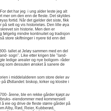
For det har jeg i ung alder leste jeg alt
ert mer om den enn de fleste. Det skyldes
as fortid. Når det gjelder det siste, fikk
 på sett og vis historieløs. Den lille øya
t skrevet sin historie. Men den er
g følgelig mindre kontinuitet og tradisjon
store skiftninger i nyere tid enn det
 1800- tallet at Jeløy sammen med en del
nd- sogn". Like etter krigen ble "land-
e ledige arealer og nye boligom- råder
n, og som dessuten ønsket å sanere de
ien i middelalderen som store deler av
 på Østlandet: biskop, kirker og klostre i
1700- årene, ble en rekke gårder kjøpt av
landbruks- eiendommer med kommersiell
 å eie og drive de fleste større gårder på
som Alby, Rød, Reier, Kubberød,