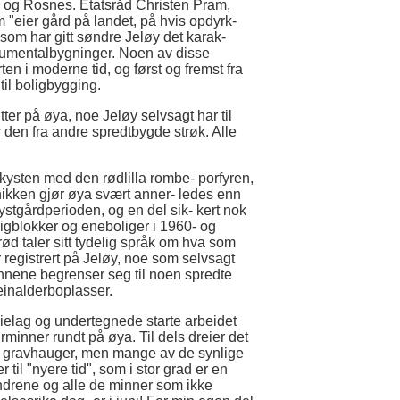
d og Rosnes. Etatsråd Christen Pram,
 "eier gård på landet, på hvis opdyrk-
som har gitt søndre Jeløy det karak-
onumentalbygninger. Noen av disse
en i moderne tid, og først og fremst fra
 til boligbygging.
tter på øya, noe Jeløy selvsagt har til
r den fra andre spredtbygde strøk. Alle
ekysten med den rødlilla rombe- porfyren,
ikken gjør øya svært anner- ledes enn
ystgårdperioden, og en del sik- kert nok
gblokker og eneboliger i 1960- og
 taler sitt tydelig språk om hva som
ner registrert på Jeløy, noe som selvsagt
rminnene begrenser seg til noen spredte
teinalderboplasser.
orielag og undertegnede starte arbeidet
minner rundt på øya. Til dels dreier det
 og gravhauger, men mange av de synlige
il "nyere tid", som i stor grad er en
undrene og alle de minner som ikke