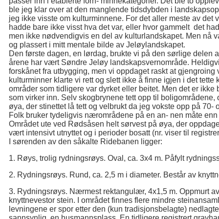
passer inn i etablerte forn- minnekategorier. Det ble to opplev
ble jeg klar over at den manglende tidsdybden i landskapsopp
jeg ikke visste om kulturminnene. For det aller meste av det vi
hadde bare ikke visst hva det var, eller hvor gammelt det ha
men ikke nødvendigvis en del av kulturlandskapet. Men nå var
og plassert i mitt mentale bilde av Jeløylandskapet.
Den første dagen, en lørdag, brukte vi på den sørlige delen a
årene har vært Søndre Jeløy landskapsvernområde. Heldigvi
forskånet fra utbygging, men vi oppdaget raskt at gjengroing 
kulturminner klarte vi rett og slett ikke å finne igjen i det tette
områder som tidligere var dyrket eller beitet. Men det er ikke 
som virker inn. Selv skogbrynene tett opp til boligområdene,
øya, der stinettet lå tett og velbrukt da jeg vokste opp på 70- o
Folk bruker tydeligvis nærområdene på en an- nen måte enn 
Området ute ved Rødsåsen helt sørvest på øya, der oppdagel
vært intensivt utnyttet og i perioder bosatt (nr. viser til regist
I sørenden av den såkalte Ridebanen ligger:
1. Røys, trolig rydningsrøys. Oval, ca. 3x4 m. Påfylt rydningss
2. Rydningsrøys. Rund, ca. 2,5 m i diameter. Består av knyttn
3. Rydningsrøys. Nærmest rektangulær, 4x1,5 m. Oppmurt av 
knyttnevestor stein. I området finnes flere mindre steinansaml
levningene er spor etter den (kun tradisjonsbelagte) nedlagte
sannsynlig, en husmannsplass. En tidligere registrert gravha