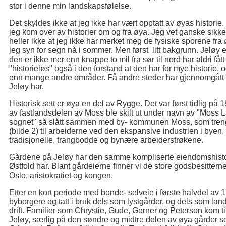
stor i denne min landskapsfølelse.
Det skyldes ikke at jeg ikke har vært opptatt av øyas historie. 
jeg kom over av historier om og fra øya. Jeg vet ganske sikk
heller ikke at jeg ikke har merket meg de fysiske sporene fra øy
jeg syn for segn nå i sommer. Men først litt bakgrunn. Jeløy er
den er ikke mer enn knappe to mil fra sør til nord har aldri fåt
"historieløs" også i den forstand at den har for mye historie, o
enn mange andre områder. Få andre steder har gjennomgått så 
Jeløy har.
Historisk sett er øya en del av Rygge. Det var først tidlig på
av fastlandsdelen av Moss ble skilt ut under navn av "Moss La
sognet" så slått sammen med by- kommunen Moss, som trengt
(bilde 2) til arbeiderne ved den ekspansive industrien i bye
tradisjonelle, trangbodde og bynære arbeiderstrøkene.
Gårdene på Jeløy har den samme kompliserte eiendomshistor
Østfold har. Blant gårdeierne finner vi de store godsbesitterne
Oslo, aristokratiet og kongen.
Etter en kort periode med bonde- selveie i første halvdel av 
byborgere og tatt i bruk dels som lystgårder, og dels som 
drift. Familier som Chrystie, Gude, Gerner og Peterson kom til
Jeløy, særlig på den søndre og midtre delen av øya gårder 