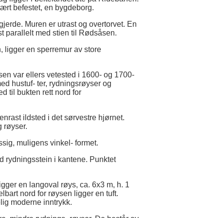
ært befestet, en bygdeborg.
jerde. Muren er utrast og overtorvet. En
 parallelt med stien til Rødsåsen.
, ligger en sperremur av store
en var ellers vetested i 1600- og 1700-
med hustuf- ter, rydningsrøyser og
til bukten rett nord for
nrast ildsted i det sørvestre hjørnet.
g røyser.
essig, muligens vinkel- formet.
ed rydningsstein i kantene. Punktet
gger en langoval røys, ca. 6x3 m, h. 1
bart nord for røysen ligger en tuft.
elig moderne inntrykk.