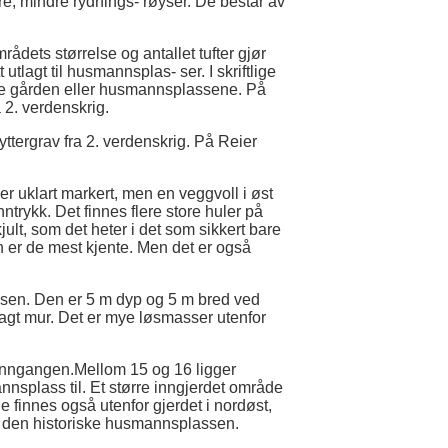
ere, mindre rydnings- røyser. De består av
ådets størrelse og antallet tufter gjør
 utlagt til husmannsplas- ser. I skriftlige
lle gården eller husmannsplassene. På
a 2. verdenskrig.
yttergrav fra 2. verdenskrig. På Reier
er uklart markert, men en veggvoll i øst
ntrykk. Det finnes flere store huler på
ult, som det heter i det som sikkert bare
en er de mest kjente. Men det er også
åsen. Den er 5 m dyp og 5 m bred ved
lagt mur. Det er mye løsmasser utenfor
 inngangen.Mellom 15 og 16 ligger
nnsplass til. Et større inngjerdet område
e finnes også utenfor gjerdet i nordøst,
nn den historiske husmannsplassen.