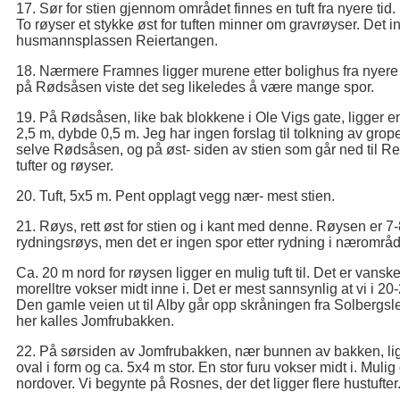
17. Sør for stien gjennom området finnes en tuft fra nyere tid.
To røyser et stykke øst for tuften minner om gravrøyser. Det
husmannsplassen Reiertangen.
18. Nærmere Framnes ligger murene etter bolighus fra nyere ti
på Rødsåsen viste det seg likeledes å være mange spor.
19. På Rødsåsen, like bak blokkene i Ole Vigs gate, ligger en
2,5 m, dybde 0,5 m. Jeg har ingen forslag til tolkning av g
selve Rødsåsen, og på øst- siden av stien som går ned til R
tufter og røyser.
20. Tuft, 5x5 m. Pent opplagt vegg nær- mest stien.
21. Røys, rett øst for stien og i kant med denne. Røysen er 7
rydningsrøys, men det er ingen spor etter rydning i nærområd
Ca. 20 m nord for røysen ligger en mulig tuft til. Det er vansk
morelltre vokser midt inne i. Det er mest sannsynlig at vi i 
Den gamle veien ut til Alby går opp skråningen fra Solbergsl
her kalles Jomfrubakken.
22. På sørsiden av Jomfrubakken, nær bunnen av bakken, lig
oval i form og ca. 5x4 m stor. En stor furu vokser midt i. Mul
nordover. Vi begynte på Rosnes, der det ligger flere hustufter