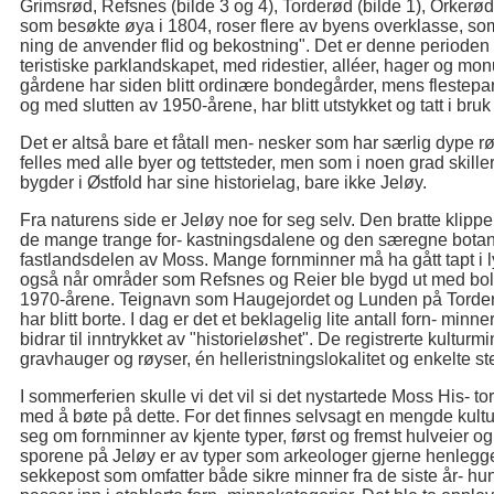
Grimsrød, Refsnes (bilde 3 og 4), Torderød (bilde 1), Orkerø
som besøkte øya i 1804, roser flere av byens overklasse, som
ning de anvender flid og bekostning". Det er denne perioden 
teristiske parklandskapet, med ridestier, alléer, hager og m
gårdene har siden blitt ordinære bondegårder, mens flestepart
og med slutten av 1950-årene, har blitt utstykket og tatt i bruk
Det er altså bare et fåtall men- nesker som har særlig dype rø
felles med alle byer og tettsteder, men som i noen grad skille
bygder i Østfold har sine historielag, bare ikke Jeløy.
Fra naturens side er Jeløy noe for seg selv. Den bratte klipp
de mange trange for- kastningsdalene og den særegne botan
fastlandsdelen av Moss. Mange fornminner må ha gått tapt i l
også når områder som Refsnes og Reier ble bygd ut med boli
1970-årene. Teignavn som Haugejordet og Lunden på Torderød
har blitt borte. I dag er det et beklagelig lite antall forn- min
bidrar til inntrykket av "historieløshet". De registrerte kultu
gravhauger og røyser, én helleristningslokalitet og enkelte s
I sommerferien skulle vi det vil si det nystartede Moss His- t
med å bøte på dette. For det finnes selvsagt en mengde kultur
seg om fornminner av kjente typer, først og fremst hulveier
sporene på Jeløy er av typer som arkeologer gjerne henlegger t
sekkepost som omfatter både sikre minner fra de siste år- h