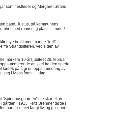
egar som nestleder og Margaret Strand
 egen base, Justus, på kommunens
somhet med rommelig plass til møter/
lir mye brukt med mange ”treff”:
ne fra Strandsitteren, ved siden av
ulle markere 10-årsjubileet 28. februar
en oppsummerende artikkel fra den spede
rt et forsøk på å gi en oppsummering av
 seg i Moss fram til i dag.
 at ”Spindhusgaarden” ble skadet av
 i gården i 1913. Fritz Brehmer døde i
n han fikk intet langt liv, og gikk bort