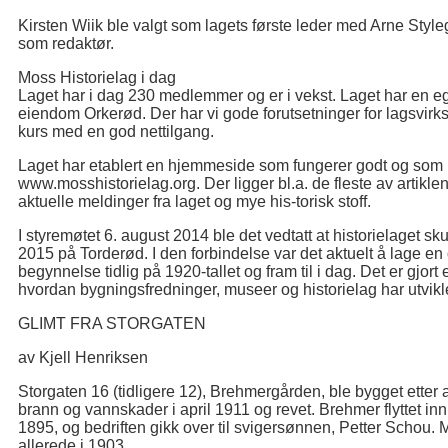
Kirsten Wiik ble valgt som lagets første leder med Arne Styl
som redaktør.
Moss Historielag i dag
Laget har i dag 230 medlemmer og er i vekst. Laget har en
eiendom Orkerød. Der har vi gode forutsetninger for lagsvirk
kurs med en god nettilgang.
Laget har etablert en hjemmeside som fungerer godt og som b
www.mosshistorielag.org. Der ligger bl.a. de fleste av artikle
aktuelle meldinger fra laget og mye his-torisk stoff.
I styremøtet 6. august 2014 ble det vedtatt at historielaget sk
2015 på Torderød. I den forbindelse var det aktuelt å lage 
begynnelse tidlig på 1920-tallet og fram til i dag. Det er gjo
hvordan bygningsfredninger, museer og historielag har utviklet
GLIMT FRA STORGATEN
av Kjell Henriksen
Storgaten 16 (tidligere 12), Brehmergården, ble bygget etter
brann og vannskader i april 1911 og revet. Brehmer flyttet inn
1895, og bedriften gikk over til svigersønnen, Petter Schou. Me
allerede i 1903.