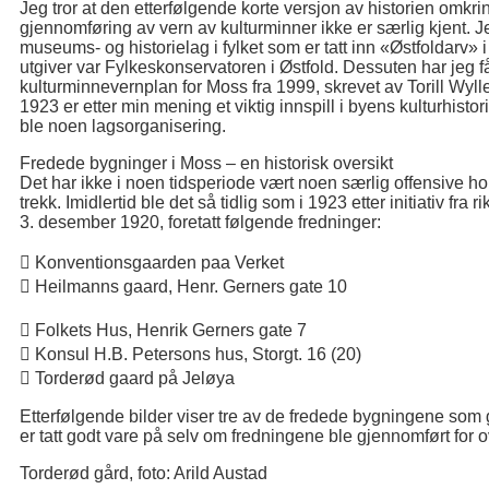
Jeg tror at den etterfølgende korte versjon av historien om
gjennomføring av vern av kulturminner ikke er særlig kjent. Je
museums- og historielag i fylket som er tatt inn «Østfoldarv»
utgiver var Fylkeskonservatoren i Østfold. Dessuten har jeg f
kulturminnevernplan for Moss fra 1999, skrevet av Torill Wyll
1923 er etter min mening et viktig innspill i byens kulturhisto
ble noen lagsorganisering.
Fredede bygninger i Moss – en historisk oversikt
Det har ikke i noen tidsperiode vært noen særlig offensive hol
trekk. Imidlertid ble det så tidlig som i 1923 etter initiativ fra r
3. desember 1920, foretatt følgende fredninger:
 Konventionsgaarden paa Verket
 Heilmanns gaard, Henr. Gerners gate 10
 Folkets Hus, Henrik Gerners gate 7
 Konsul H.B. Petersons hus, Storgt. 16 (20)
 Torderød gaard på Jeløya
Etterfølgende bilder viser tre av de fredede bygningene som
er tatt godt vare på selv om fredningene ble gjennomført for o
Torderød gård, foto: Arild Austad