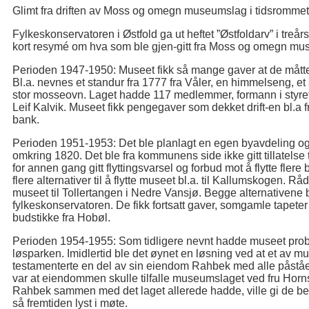
Glimt fra driften av Moss og omegn museumslag i tidsromme
Fylkeskonservatoren i Østfold ga ut heftet ”Østfoldarv” i treår
kort resymé om hva som ble gjen-gitt fra Moss og omegn mu
Perioden 1947-1950: Museet fikk så mange gaver at de måtte s
Bl.a. nevnes et standur fra 1777 fra Våler, en himmelseng, e
stor mosseovn. Laget hadde 117 medlemmer, formann i styret v
Leif Kalvik. Museet fikk pengegaver som dekket drift-en bl.
bank.
Perioden 1951-1953: Det ble planlagt en egen byavdeling og
omkring 1820. Det ble fra kommunens side ikke gitt tillatelse ti
for annen gang gitt flyttingsvarsel og forbud mot å flytte flere
flere alternativer til å flytte museet bl.a. til Kallumskogen. 
museet til Tollertangen i Nedre Vansjø. Begge alternativene ble
fylkeskonservatoren. De fikk fortsatt gaver, somgamle tapeter
budstikke fra Hobøl.
Perioden 1954-1955: Som tidligere nevnt hadde museet prob
løsparken. Imidlertid ble det øynet en løsning ved at et av m
testamenterte en del av sin eiendom Rahbek med alle påståen
var at eiendommen skulle tilfalle museumslaget ved fru Hor
Rahbek sammen med det laget allerede hadde, ville gi de beste
så fremtiden lyst i møte.