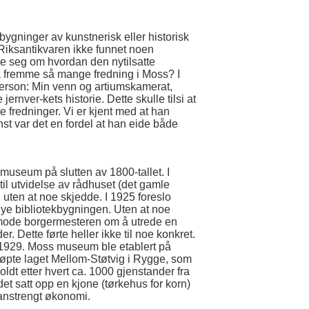
ygninger av kunstnerisk eller historisk
 Riksantikvaren ikke funnet noen
e seg om hvordan den nytilsatte
l å fremme så mange fredning i Moss? I
terson: Min venn og artiumskamerat,
 jernver-kets historie. Dette skulle tilsi at
 fredninger. Vi er kjent med at han
st var det en fordel at han eide både
t museum på slutten av 1800-tallet. I
til utvidelse av rådhuset (det gamle
, uten at noe skjedde. I 1925 foreslo
nye bibliotekbygningen. Uten at noe
nmode borgermesteren om å utrede en
. Dette førte heller ikke til noe konkret.
 1929. Moss museum ble etablert på
øpte laget Mellom-Støtvig i Rygge, som
ldt etter hvert ca. 1000 gjenstander fra
et satt opp en kjone (tørkehus for korn)
n anstrengt økonomi.