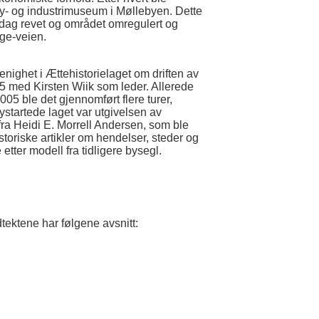
by- og industrimuseum i Møllebyen. Dette
 dag revet og området omregulert og
ge-veien.
enighet i Ættehistorielaget om driften av
5 med Kirsten Wiik som leder. Allerede
005 ble det gjennomført flere turer,
ystartede laget var utgivelsen av
fra Heidi E. Morrell Andersen, som ble
istoriske artikler om hendelser, steder og
etter modell fra tidligere bysegl.
tektene har følgene avsnitt: