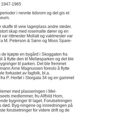
t 1947-1965
sperioder i nevnte tidsrom og det gis et
seum.
kaffe til veie lagerplass andre steder.
t stort skap med rosemalte dører og en
ar rittmester Mollatt og vaktmester var
a fra M. Peterson & Sønn og Moss Spare-
 de kjøpte en bygård i Skoggaten fra
l å flytte den til Melløsparken og det ble
 bygninger til parken. Det ble fremmet
Rådmann Arne Magnussen foreslo å flytte
 forkastet av fagfolk, bl.a.
 fra P. Herføl i Storgata 34 og en gammel
lemer med plasseringen i Mel-
useets medlemmer, fru Alfhild Horn,
de bygninger til laget. Forutsetningen
ns død. Byg-ningene og innredningen på
 forutsetninger for videre drift og de