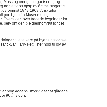
kring Moss og omegns organisering og
g har fått god hjelp av årsmeldinger fra
 i tidsrommet 1948-1963. Ansvarlig
ått god hjelp fra Museums- og
er. Oversikten over fredede bygninger fra
rie, selv om den ble gjennomført før det
dninger til å ta vare på byens historiske
iksantikvar Harry Fett, i henhold til lov av
 gjennom dagens uttrykk viser at gårdene
ver 90 år siden.