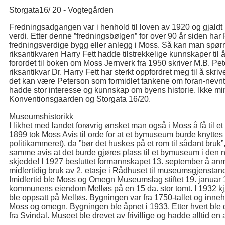
Storgata16/ 20 - Vogtegården
Fredningsadgangen var i henhold til loven av 1920 og gjaldt b
verdi. Etter denne ”fredningsbølgen” for over 90 år siden har
fredningsverdige bygg eller anlegg i Moss. Så kan man spørr
riksantikvaren Harry Fett hadde tilstrekkelige kunnskaper ti
forordet til boken om Moss Jernverk fra 1950 skriver M.B. Pe
riksantikvar Dr. Harry Fett har sterkt oppfordret meg til å skrive
det kan være Peterson som formidlet tankene om foran-nevnte
hadde stor interesse og kunnskap om byens historie. Ikke min
Konventionsgaarden og Storgata 16/20.
Museumshistorikk
I likhet med landet forøvrig ønsket man også i Moss å få til e
1899 tok Moss Avis til orde for at et bymuseum burde knyttes 
politikammeret), da ”bør det huskes på et rom til sådant bruk”
samme avis at det burde gjøres plass til et bymuseum i den 
skjedde! I 1927 besluttet formannskapet 13. september å a
midlertidig bruk av 2. etasje i Rådhuset til museumsgjenstander
Imidlertid ble Moss og Omegn Museumslag stiftet 19. januar
kommunens eiendom Melløs på en 15 da. stor tomt. I 1932 kj
ble oppsatt på Melløs. Bygningen var fra 1750-tallet og inneho
Moss og omegn. Bygningen ble åpnet i 1933. Etter hvert ble d
fra Svindal. Museet ble drevet av frivillige og hadde alltid e