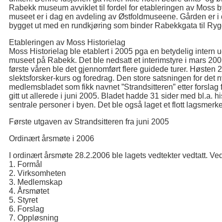
Rabekk museum avviklet til fordel for etableringen av Moss 
museet er i dag en avdeling av Østfoldmuseene. Gården er i
bygget ut med en rundkjøring som binder Rabekkgata til Ryg
Etableringen av Moss Historielag
Moss Historielag ble etablert i 2005 pga en betydelig intern u
museet på Rabekk. Det ble nedsatt et interimstyre i mars 200
første våren ble det gjennomført flere guidede turer. Høsten 2
slektsforsker-kurs og foredrag. Den store satsningen for det n
medlemsbladet som fikk navnet ”Strandsitteren” etter forslag 
gitt ut allerede i juni 2005. Bladet hadde 31 sider med bl.a. h
sentrale personer i byen. Det ble også laget et flott lagsmerke 
Første utgaven av Strandsitteren fra juni 2005
Ordinært årsmøte i 2006
I ordinært årsmøte 28.2.2006 ble lagets vedtekter vedtatt. Ved
1. Formål
2. Virksomheten
3. Medlemskap
4. Årsmøtet
5. Styret
6. Forslag
7. Oppløsning