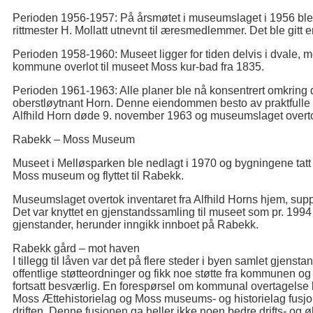
Perioden 1956-1957: På årsmøtet i museumslaget i 1956 ble A
rittmester H. Mollatt utnevnt til æresmedlemmer. Det ble gitt 
Perioden 1958-1960: Museet ligger for tiden delvis i dvale, m
kommune overlot til museet Moss kur-bad fra 1835.
Perioden 1961-1963: Alle planer ble nå konsentrert omkring d
oberstløytnant Horn. Denne eiendommen besto av praktfulle 
Alfhild Horn døde 9. november 1963 og museumslaget overt
Rabekk – Moss Museum
Museet i Melløsparken ble nedlagt i 1970 og bygningene tatt 
Moss museum og flyttet til Rabekk.
Museumslaget overtok inventaret fra Alfhild Horns hjem, supp
Det var knyttet en gjenstandssamling til museet som pr. 1994 
gjenstander, herunder inngikk innboet på Rabekk.
Rabekk gård – mot haven
I tillegg til låven var det på flere steder i byen samlet gjenst
offentlige støtteordninger og fikk noe støtte fra kommunen 
fortsatt besværlig. En forespørsel om kommunal overtagelse b
Moss Ættehistorielag og Moss museums- og historielag fusjon
driften. Denne fusjonen ga heller ikke noen bedre drifts- og ø