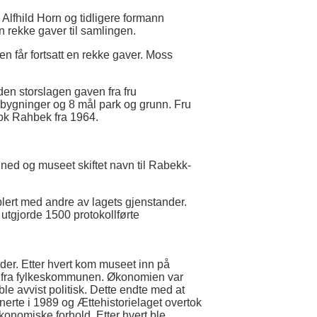
lfhild Horn og tidligere formann
en rekke gaver til samlingen.
en får fortsatt en rekke gaver. Moss
en storslagen gaven fra fru
bygninger og 8 mål park og grunn. Fru
ok Rahbek fra 1964.
ned og museet skiftet navn til Rabekk-
lert med andre av lagets gjenstander.
utgjorde 1500 protokollførte
ander. Etter hvert kom museet inn på
og fra fylkeskommunen. Økonomien var
le avvist politisk. Dette endte med at
erte i 1989 og Ættehistorielaget overtok
konomiske forhold. Etter hvert ble