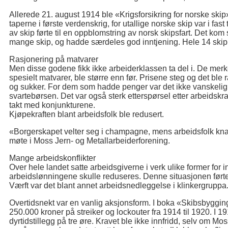
Allerede 21. august 1914 ble «Krigsforsikring for norske skip»
taperne i første verdenskrig, for utallige norske skip var i fast
av skip førte til en oppblomstring av norsk skipsfart. Det kom
mange skip, og hadde særdeles god inntjening. Hele 14 skip
Rasjonering på matvarer
Men disse godene fikk ikke arbeiderklassen ta del i. De merk
spesielt matvarer, ble større enn før. Prisene steg og det ble
og sukker. For dem som hadde penger var det ikke vanskelig. De
svartebørsen. Det var også sterk etterspørsel etter arbeidskr
takt med konjunkturene.
Kjøpekraften blant arbeidsfolk ble redusert.
«Borgerskapet velter seg i champagne, mens arbeidsfolk knapt
møte i Moss Jern- og Metallarbeiderforening.
Mange arbeidskonflikter
Over hele landet satte arbeidsgiverne i verk ulike former for i
arbeidslønningene skulle reduseres. Denne situasjonen førte t
Værft var det blant annet arbeidsnedleggelse i klinkergruppa
Overtidsnekt var en vanlig aksjonsform. I boka «Skibsbygging
250.000 kroner på streiker og lockouter fra 1914 til 1920. I 
dyrtidstillegg på tre øre. Kravet ble ikke innfridd, selv om Mo