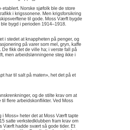
 etablert. Norske sjøfolk ble de store
 trafikk i krigssonene. Men krigsforsikring
 skipsverftene til gode. Moss Værft bygde
 ble bygd i perioden 1914–1918.
et i stedet at knappheten på penger, og
 rasjonering på varer som mel, gryn, kaffe
 fikk det de ville ha; i verste fall på
aft, men arbeidslønningene steg ikke i
 har til salt på maten», het det på et
nnskrenkninger, og de stilte krav om at
il flere arbeidskonflikter. Ved Moss
.
 i Moss» heter det at Moss Værft tapte
1915 satte verkstedklubben fram krav om
ss Værft hadde svært så gode tider. Et