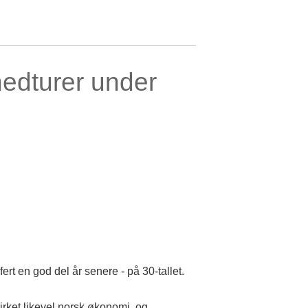
nedturer under
rt en god del år senere - på 30-tallet.
irket likevel norsk økonomi, og