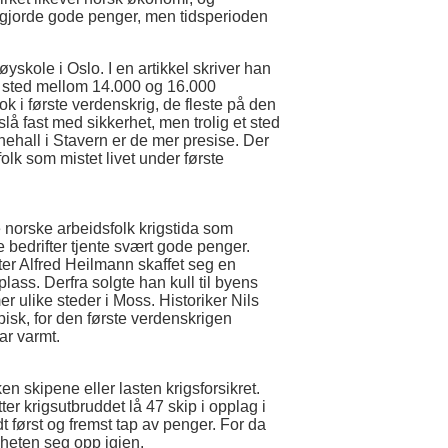
 gjorde gode penger, men tidsperioden
yskole i Oslo. I en artikkel skriver han
t sted mellom 14.000 og 16.000
k i første verdenskrig, de fleste på den
å fast med sikkerhet, men trolig et sted
hall i Stavern er de mer presise. Der
lk som mistet livet under første
 norske arbeidsfolk krigstida som
 bedrifter tjente svært gode penger.
ter Alfred Heilmann skaffet seg en
lass. Derfra solgte han kull til byens
 ulike steder i Moss. Historiker Nils
isk, for den første verdenskrigen
ar varmt.
n skipene eller lasten krigsforsikret.
ter krigsutbruddet lå 47 skip i opplag i
 først og fremst tap av penger. For da
omheten seg opp igjen.