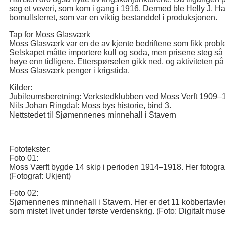
seg et veveri, som kom i gang i 1916. Dermed ble Helly J. 
bomullslerret, som var en viktig bestanddel i produksjonen.
Tap for Moss Glasværk
Moss Glasværk var en de av kjente bedriftene som fikk probl
Selskapet måtte importere kull og soda, men prisene steg så 
høye enn tidligere. Etterspørselen gikk ned, og aktiviteten på
Moss Glasværk penger i krigstida.
Kilder:
Jubileumsberetning: Verkstedklubben ved Moss Verft 1909–
Nils Johan Ringdal: Moss bys historie, bind 3.
Nettstedet til Sjømennenes minnehall i Stavern
Fototekster:
Foto 01:
Moss Værft bygde 14 skip i perioden 1914–1918. Her fotografe
(Fotograf: Ukjent)
Foto 02:
Sjømennenes minnehall i Stavern. Her er det 11 kobbertavler
som mistet livet under første verdenskrig. (Foto: Digitalt mu