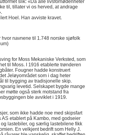
 utformet slik: «Da alle livsfornødenheter
e til, tillater vi os herved, at andrage
.
ert Hoel. Han avviste kravet.
 hvor navnene til 1.748 norske sjøfolk
seum)
ppsving for Moss Mekaniske Verksted, som
het til Moss. I 1916 etablerte trønderen
gbåter. Fougner hadde konstruert
 det Jeløyområdet som i dag heter
til bygging av tradisjonelle skip.
gvarig levetid. Selskapet bygde mange
ner møtte også sterk motstand fra
psbyggingen ble avviklet i 1919.
sjer, som ikke hadde noe med skipsfart
is AS etablert på Kambo, med godseier
g lastebiler, og særlig lastebilene fikk
mien. En velkjent bedrift som Helly J.
 råvarer ble vanskelig, skaffet bedriften