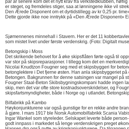
par år senere kom det et nytt krav fra verkstedklubben, høflig
er steget, og fremdeles stiger, saa at lønningene ikke vil strekk
Den Ærede Disponent om et dyrtidstillegg av kr 0,25 pr. time»
Dette gjorde ikke noe inntrykk på «Den Ærede Disponent» Eil
Sjømennenes minnehall i Stavern. Her er det 11 kobbertavler
som mistet livet under første verdenskrig. (Foto: Digitalt mu
Betongskip i Moss
Det skrikende behovet for å øke skipsflåten førte også til o
var stor på skipsreparasjoner. I tillegg kom det en merkverdig
Nicolai Knudtzon Fougner seg med et skipsbyggeri for beton
betonglektere i Det fjerne østen. Han anla skipsbyggeriet på
Betongen. Bakgrunnen for denne satsingen var mangel på stål 
Fougner Staal-Beton Skibsbygningskompani hadde ingen lan
skip, men det var ofte store kostnadsoverskridelser, og Foug
skipsfartsmyndigheter, både i Norge og i utlandet. Betongski
Bilfabrikk på Kambo
Høykonjunkturene var også gunstige for en rekke andre bran
å gjøre. I mars 1917 ble Norsk Automobilfabrikk Scania Vab
Ingar Wankel som styreleder. Selskapet leverte både person- o
godt innpass i markedet så lenge verdenskrigen preget økono
Hansen dro også nytte av krigskonjunkturene. Da tilgangen på