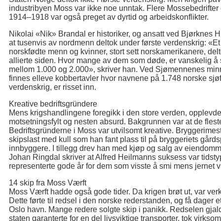
industribyen Moss var ikke noe unntak. Flere Mossebedrifter
1914–1918 var også preget av dyrtid og arbeidskonflikter.
Nikolai «Nik» Brandal er historiker, og ansatt ved Bjørknes Hø
at tusenvis av nordmenn deltok under første verdenskrig: «E
norskfødte menn og kvinner, stort sett norskamerikanere, delto
allierte siden. Hvor mange av dem som døde, er vanskelig å sl
mellom 1.000 og 2.000», skriver han. Ved Sjømennenes minne
finnes elleve kobbertavler hvor navnene på 1.748 norske sjøfo
verdenskrig, er risset inn.
Kreative bedriftsgründere
Mens krigshandlingene foregikk i den store verden, opplevde
motsetningsfylt og nesten absurd. Bakgrunnen var at de fleste
Bedriftsgründerne i Moss var utvilsomt kreative. Bryggerimes
skipslast med kull som han fant plass til på bryggeriets gårdsp
innbyggere. I tillegg drev han med kjøp og salg av eiendommer
Johan Ringdal skriver at Alfred Heilmanns suksess var tidstyp
representerte gode år for dem som visste å smi mens jernet v
14 skip fra Moss Værft
Moss Værft hadde også gode tider. Da krigen brøt ut, var verke
Dette førte til redsel i den norske rederstanden, og få dager et
Oslo havn. Mange redere solgte skip i panikk. Redselen gjaldt
staten garanterte for en del livsviktige transporter, tok virks