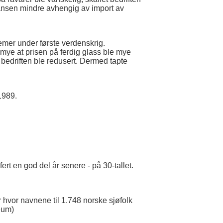
Hansen mindre avhengig av import av
emer under første verdenskrig.
mye at prisen på ferdig glass ble mye
 bedriften ble redusert. Dermed tapte
1989.
rt en god del år senere - på 30-tallet.
 hvor navnene til 1.748 norske sjøfolk
seum)