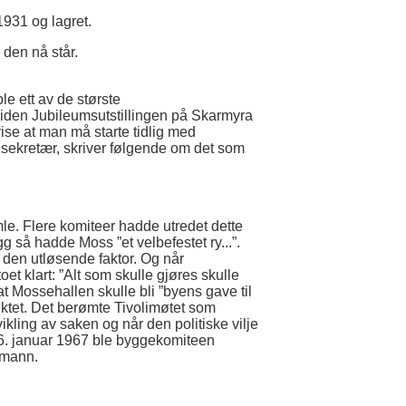
1931 og lagret.
 den nå står.
le ett av de største
den Jubileumsutstillingen på Skarmyra
vise at man må starte tidlig med
sekretær, skriver følgende om det som
le. Flere komiteer hadde utredet dette
g så hadde Moss ”et velbefestet ry...”.
 den utløsende faktor. Og når
 klart: ”Alt som skulle gjøres skulle
t at Mossehallen skulle bli ”byens gave til
jektet. Det berømte Tivolimøtet som
vikling av saken og når den politiske vilje
 16. januar 1967 ble byggekomiteen
rmann.