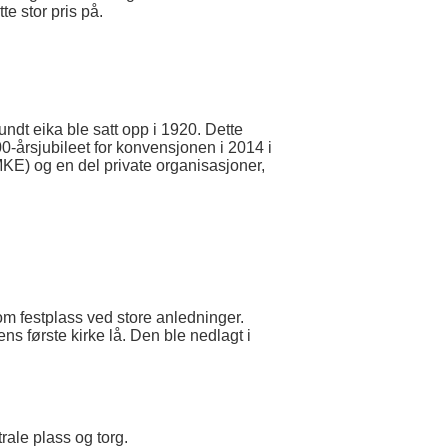
e stor pris på.
rundt eika ble satt opp i 1920. Dette
200-årsjubileet for konvensjonen i 2014 i
) og en del private organisasjoner,
om festplass ved store anledninger.
ns første kirke lå. Den ble nedlagt i
ale plass og torg.