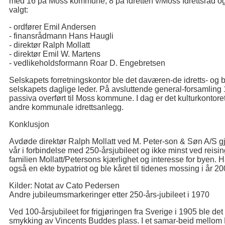
med 16 på Moss kommune, 8 på idretten v/Moss Idrettsråd og 1
valgt:
- ordfører Emil Andersen
- finansrådmann Hans Haugli
- direktør Ralph Mollatt
- direktør Emil W. Martens
- vedlikeholdsformann Roar D. Engebretsen
Selskapets forretningskontor ble det daværen-de idretts- o
selskapets daglige leder. På avsluttende general-forsamling 1
passiva overført til Moss kommune. I dag er det kulturkontoret
andre kommunale idrettsanlegg.
Konklusjon
Avdøde direktør Ralph Mollatt ved M. Peter-son & Søn A/S gjo
vår i forbindelse med 250-årsjubileet og ikke minst ved reis
familien Mollatt/Petersons kjærlighet og interesse for byen. 
også en ekte bypatriot og ble kåret til tidenes mossing i år 20
Kilder: Notat av Cato Pedersen
Andre jubileumsmarkeringer etter 250-års-jubileet i 1970
Ved 100-årsjubileet for frigjøringen fra Sverige i 1905 ble det
smykking av Vincents Buddes plass. I et samar-beid mell