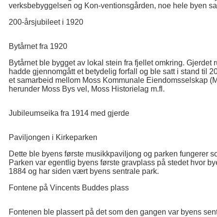
verksbebyggelsen og Kon-ventionsgården, noe hele byen satt
200-årsjubileet i 1920
Bytårnet fra 1920
Bytårnet ble bygget av lokal stein fra fjellet omkring. Gjerdet 
hadde gjennomgått et betydelig forfall og ble satt i stand til 
et samarbeid mellom Moss Kommunale Eiendomsselskap (MKE
herunder Moss Bys vel, Moss Historielag m.fl.
Jubileumseika fra 1914 med gjerde
Paviljongen i Kirkeparken
Dette ble byens første musikkpaviljong og parken fungerer s
Parken var egentlig byens første gravplass på stedet hvor bye
1884 og har siden vært byens sentrale park.
Fontene på Vincents Buddes plass
Fontenen ble plassert på det som den gangen var byens sentr