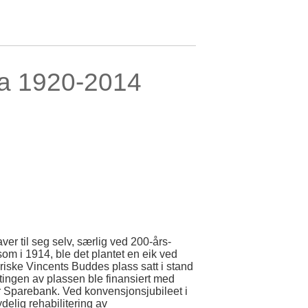
fra 1920-2014
aver til seg selv, særlig ved 200-års-
som i 1914, ble det plantet en eik ved
oriske Vincents Buddes plass satt i stand
ingen av plassen ble finansiert med
 Sparebank. Ved konvensjonsjubileet i
elig rehabilitering av