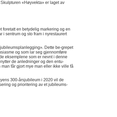
 Skulpturen «Høyvekta» er laget av
 foretatt en betydelig markering og en
 i sentrum og sto fram i nyrestaurert
t «jubileumsplanlegging». Dette be-grepet
tusiasme og som lar seg gjennomføre
le de eksemplene som er nevnt i denne
benytter de anledninger og den entu-
an får gjort mye man eller ikke ville få
yens 300-årsjubileum i 2020 vil de
ring og prioritering av et jubileums-