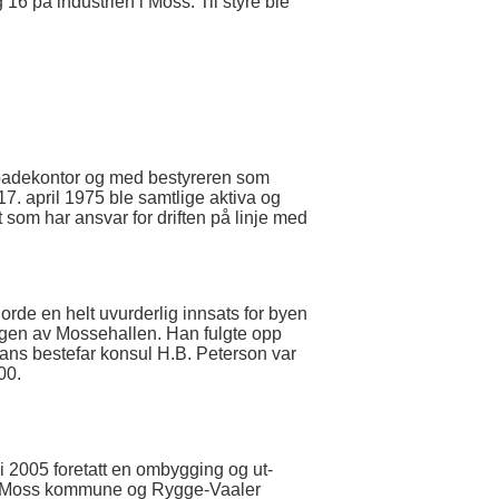
6 på industrien i Moss. Til styre ble
g badekontor og med bestyreren som
7. april 1975 ble samtlige aktiva og
 som har ansvar for driften på linje med
rde en helt uvurderlig innsats for byen
ingen av Mossehallen. Han fulgte opp
Hans bestefar konsul H.B. Peterson var
00.
 i 2005 foretatt en ombygging og ut-
om Moss kommune og Rygge-Vaaler