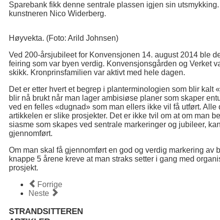
Sparebank fikk denne sentrale plassen igjen sin utsmykking.
kunstneren Nico Widerberg.
Høyvekta. (Foto: Arild Johnsen)
Ved 200-årsjubileet for Konvensjonen 14. august 2014 ble det
feiring som var byen verdig. Konvensjonsgården og Verket var
skikk. Kronprinsfamilien var aktivt med hele dagen.
Det er etter hvert et begrep i planterminologien som blir kal
blir nå brukt når man lager ambisiøse planer som skaper en
ved en felles «dugnad» som man ellers ikke vil få utført. Al
artikkelen er slike prosjekter. Det er ikke tvil om at om man 
siasme som skapes ved sentrale markeringer og jubileer, kan m
gjennomført.
Om man skal få gjennomført en god og verdig markering av b
knappe 5 årene kreve at man straks setter i gang med organise
prosjekt.
Forrige
Neste
STRANDSITTEREN