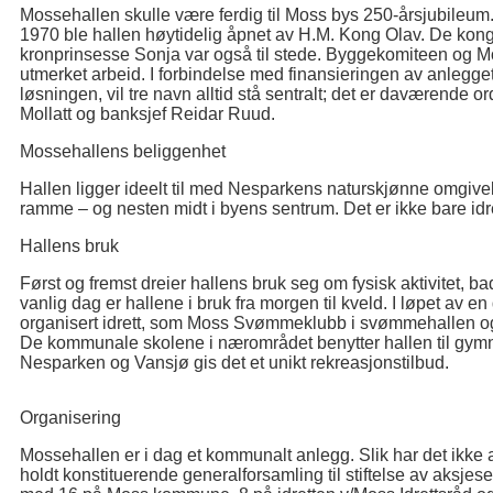
Mossehallen skulle være ferdig til Moss bys 250-årsjubileum
1970 ble hallen høytidelig åpnet av H.M. Kong Olav. De kon
kronprinsesse Sonja var også til stede. Byggekomiteen og Mo
utmerket arbeid. I forbindelse med finansieringen av anlegget
løsningen, vil tre navn alltid stå sentralt; det er daværende 
Mollatt og banksjef Reidar Ruud.
Mossehallens beliggenhet
Hallen ligger ideelt til med Nesparkens naturskjønne omgive
ramme – og nesten midt i byens sentrum. Det er ikke bare idr
Hallens bruk
Først og fremst dreier hallens bruk seg om fysisk aktivitet, 
vanlig dag er hallene i bruk fra morgen til kveld. I løpet av en
organisert idrett, som Moss Svømmeklubb i svømmehallen og for
De kommunale skolene i nærområdet benytter hallen til gy
Nesparken og Vansjø gis det et unikt rekreasjonstilbud.
Organisering
Mossehallen er i dag et kommunalt anlegg. Slik har det ikke a
holdt konstituerende generalforsamling til stiftelse av aksje