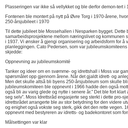
Plasseringen var ikke så vellykket og ble derfor demon-tert i 
Fontenen ble montert på nytt på Øvre Torg i 1970-årene, hvor
250-årsjubileet i 1970
Til dette jubileet ble Mossehallen i Nesparken bygget. Dette b
samarbeidsprosjektene mellom næringslivet og kommunen si
i 1937. Vi ønsker å gjengi organisering og arbeidsform for å 
planleggingen. Cato Pedersen, som var jubileumskomiteens 
skjedde:
Oppnevning av jubileumskomité
Tanker og ideer om en svømme- og idrettshall i Moss var gam
spørsmålet opp gjennom årene. Når det gjaldt idrett- og anleg
Men det skulle altså bli byens 250-årsjubileum som skulle bli
jubileumskomiteen ble oppnevnt i 1966 hadde den også mottoet
også bli av varig glede og nytte i senere år.” Det ble fort klar
seg selv”. Moss Idrettsråd engasjerte seg sterkt i dette pro-s
idrettsrådet arrangerte ble av stor betydning for den videre ut
og enighet også vokste seg sterk, gikk det den rette vegen.
oppnevnt med bestyreren av idretts- og badekontoret som fo
Målsettingen var klar