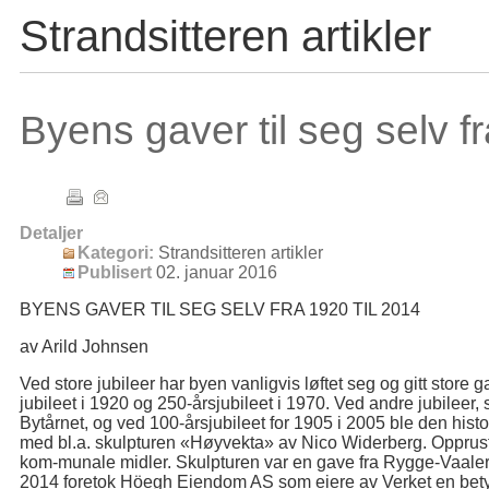
Strandsitteren artikler
Byens gaver til seg selv 
Detaljer
Kategori:
Strandsitteren artikler
Publisert
02. januar 2016
BYENS GAVER TIL SEG SELV FRA 1920 TIL 2014
av Arild Johnsen
Ved store jubileer har byen vanligvis løftet seg og gitt store g
jubileet i 1920 og 250-årsjubileet i 1970. Ved andre jubileer, 
Bytårnet, og ved 100-årsjubileet for 1905 i 2005 ble den hist
med bl.a. skulpturen «Høyvekta» av Nico Widerberg. Opprust
kom-munale midler. Skulpturen var en gave fra Rygge-Vaaler
2014 foretok Höegh Eiendom AS som eiere av Verket en betyd