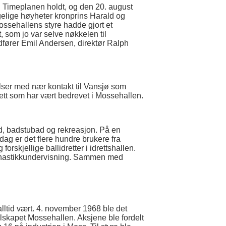
. Timeplanen holdt, og den 20. august
gelige høyheter kronprins Harald og
ssehallens styre hadde gjort et
, som jo var selve nøkkelen til
ordfører Emil Andersen, direktør Ralph
lser med nær kontakt til Vansjø som
ett som har vært bedrevet i Mossehallen.
bad, badstubad og rekreasjon. På en
 dag er det flere hundre brukere fra
skjellige ballidretter i idrettshallen.
mnastikkundervisning. Sammen med
lltid vært. 4. november 1968 ble det
selskapet Mossehallen. Aksjene ble fordelt